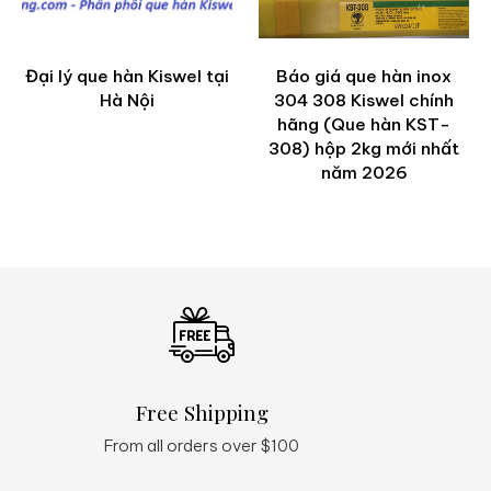
Đại lý que hàn Kiswel tại
Báo giá que hàn inox
Hà Nội
304 308 Kiswel chính
hãng (Que hàn KST-
308) hộp 2kg mới nhất
năm 2026
Free Shipping
Q
From all orders over $100
24