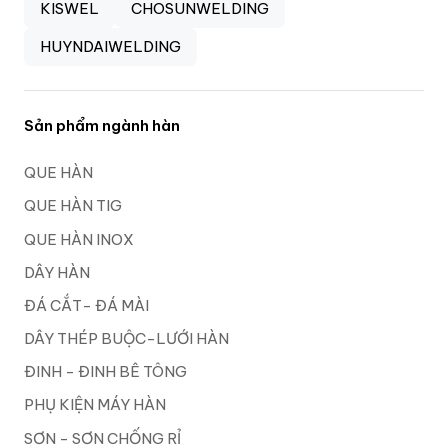
KISWEL
CHOSUNWELDING
HUYNDAIWELDING
Sản phẩm ngành hàn
QUE HÀN
QUE HÀN TIG
QUE HÀN INOX
DÂY HÀN
ĐÁ CẮT- ĐÁ MÀI
DÂY THÉP BUỘC-LƯỚI HÀN
ĐINH - ĐINH BÊ TÔNG
PHỤ KIỆN MÁY HÀN
SƠN - SƠN CHỐNG RỈ