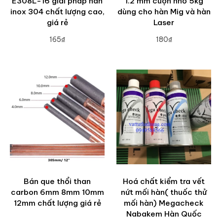
E308L-16 giải pháp hàn
1.2 mm cuộn nhỏ 5kg
inox 304 chất lượng cao,
dùng cho hàn Mig và hàn
giá rẻ
Laser
165₫
180₫
ADD TO CART
ADD TO CART
Bán que thổi than
Hoá chất kiểm tra vết
carbon 6mm 8mm 10mm
nứt mối hàn( thuốc thử
12mm chất lượng giá rẻ
mối hàn) Megacheck
Nabakem Hàn Quốc