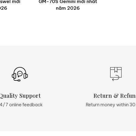
iswel mới
GM-70S Gemini mới nhất
026
năm 2026
Quality Support
Return & Refun
4/7 online feedback
Return money within 30