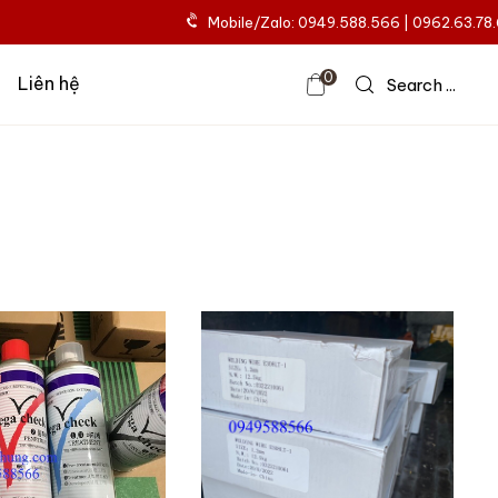
Mobile/Zalo: 0949.588.566 | 0962.63.78
0
Liên hệ
Search ...