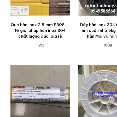
Que hàn inox 2.5 mm E308L-
Dây hàn inox 304 0
16 giải pháp hàn inox 304
mm cuộn nhỏ 5kg 
chất lượng cao, giá rẻ
hàn Mig và hàn
165₫
180₫
ADD TO CART
ADD TO CA