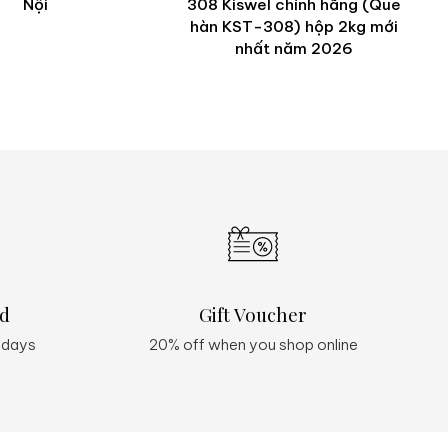
Nội
308 Kiswel chính hãng (Que
hàn KST-308) hộp 2kg mới
nhất năm 2026
d
Gift Voucher
 days
20% off when you shop online