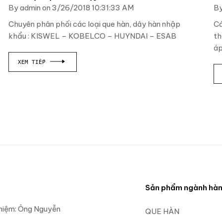
By admin on 3/26/2018 10:31:33 AM
By
Chuyên phân phối các loại que hàn, dây hàn nhập
Cá
khẩu : KISWEL – KOBELCO – HUYNDAI – ESAB
th
áp
XEM TIẾP
Sản phẩm ngành hà
nhiệm: Ông Nguyễn
QUE HÀN