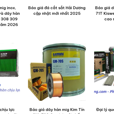
mig inox,
Báo giá đá cắt sắt Hải Dương
Báo giá d
 và dây hàn
cập nhật mới nhất 2025
71T Kiswe
4 308 309
cao 
 năm 2026
chịu lực
Báo giá dây hàn mig Kim Tín
Đại lý qu