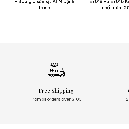
- Báo giá sơn xịt ATM cạnh
E7018 và E7016 K
tranh
nhất năm 2
Free Shipping
From all orders over $100
2