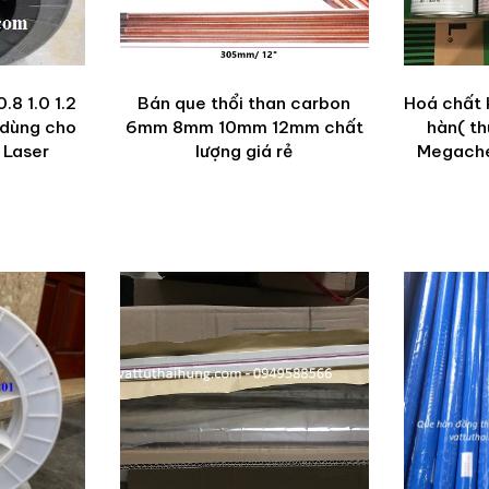
.8 1.0 1.2
Bán que thổi than carbon
Hoá chất k
dùng cho
6mm 8mm 10mm 12mm chất
hàn( th
 Laser
lượng giá rẻ
Megach
RT