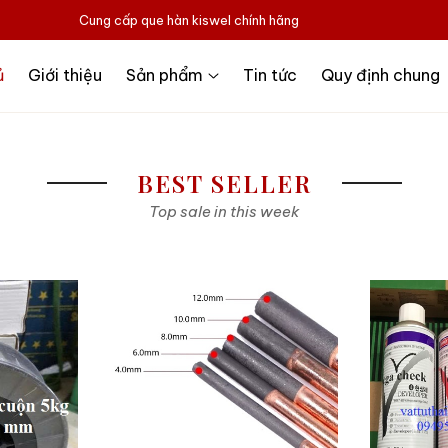
Cung cấp que hàn kiswel chính hãng
ủ
Giới thiệu
Sản phẩm
Tin tức
Quy định chung
BEST SELLER
Top sale in this week