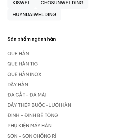
KISWEL
CHOSUNWELDING
HUYNDAIWELDING
Sản phẩm ngành hàn
QUE HÀN
QUE HÀN TIG
QUE HÀN INOX
DÂY HÀN
ĐÁ CẮT- ĐÁ MÀI
DÂY THÉP BUỘC-LƯỚI HÀN
ĐINH - ĐINH BÊ TÔNG
PHỤ KIỆN MÁY HÀN
SƠN - SƠN CHỐNG RỈ