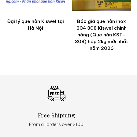
Đại lý que hàn Kiswel tại
Báo giá que hàn inox
Hà Nội
304 308 Kiswel chính
hãng (Que hàn KST-
308) hộp 2kg mới nhất
năm 2026
Free Shipping
Q
From all orders over $100
24