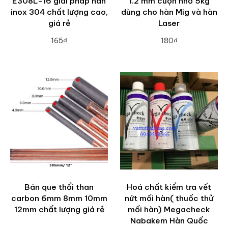
E308L-16 giải pháp hàn
1.2 mm cuộn nhỏ 5kg
inox 304 chất lượng cao,
dùng cho hàn Mig và hàn
giá rẻ
Laser
165₫
180₫
ADD TO CART
ADD TO CART
Bán que thổi than
Hoá chất kiểm tra vết
carbon 6mm 8mm 10mm
nứt mối hàn( thuốc thử
12mm chất lượng giá rẻ
mối hàn) Megacheck
Nabakem Hàn Quốc