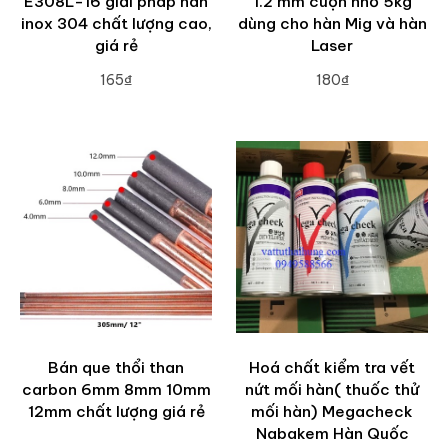
E308L-16 giải pháp hàn
1.2 mm cuộn nhỏ 5kg
inox 304 chất lượng cao,
dùng cho hàn Mig và hàn
giá rẻ
Laser
165₫
180₫
ADD TO CART
ADD TO CART
Bán que thổi than
Hoá chất kiểm tra vết
carbon 6mm 8mm 10mm
nứt mối hàn( thuốc thử
12mm chất lượng giá rẻ
mối hàn) Megacheck
Nabakem Hàn Quốc