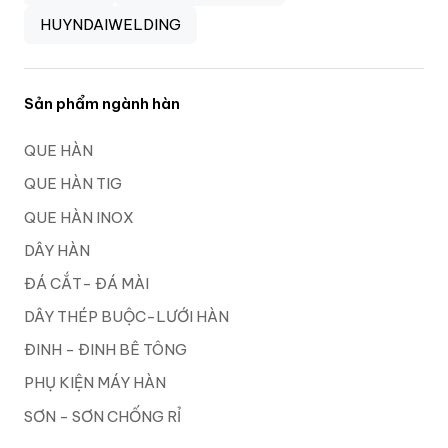
HUYNDAIWELDING
Sản phẩm ngành hàn
QUE HÀN
QUE HÀN TIG
QUE HÀN INOX
DÂY HÀN
ĐÁ CẮT- ĐÁ MÀI
DÂY THÉP BUỘC-LƯỚI HÀN
ĐINH - ĐINH BÊ TÔNG
PHỤ KIỆN MÁY HÀN
SƠN - SƠN CHỐNG RỈ