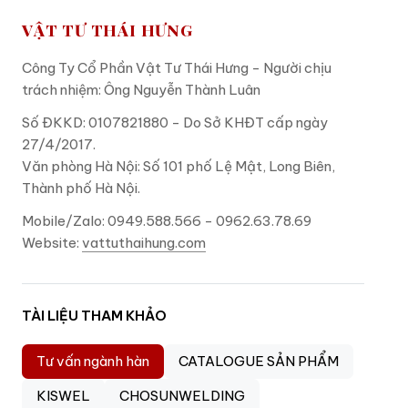
VẬT TƯ THÁI HƯNG
Công Ty Cổ Phần Vật Tư Thái Hưng - Người chịu
trách nhiệm: Ông Nguyễn Thành Luân
Số ĐKKD: 0107821880 - Do Sở KHĐT cấp ngày
27/4/2017.
Văn phòng Hà Nội: Số 101 phố Lệ Mật, Long Biên,
Thành phố Hà Nội.
Mobile/Zalo: 0949.588.566 - 0962.63.78.69
Website:
vattuthaihung.com
TÀI LIỆU THAM KHẢO
Tư vấn ngành hàn
CATALOGUE SẢN PHẨM
KISWEL
CHOSUNWELDING