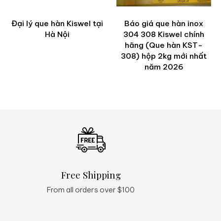
Đại lý que hàn Kiswel tại
Báo giá que hàn inox
Hà Nội
304 308 Kiswel chính
hãng (Que hàn KST-
308) hộp 2kg mới nhất
năm 2026
Free Shipping
Q
From all orders over $100
24