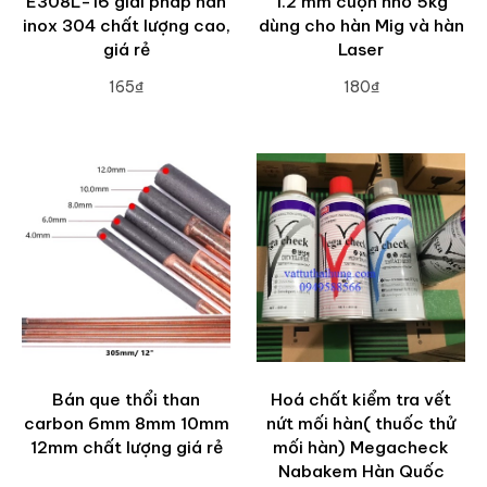
E308L-16 giải pháp hàn
1.2 mm cuộn nhỏ 5kg
inox 304 chất lượng cao,
dùng cho hàn Mig và hàn
giá rẻ
Laser
165₫
180₫
ADD TO CART
ADD TO CART
Bán que thổi than
Hoá chất kiểm tra vết
carbon 6mm 8mm 10mm
nứt mối hàn( thuốc thử
12mm chất lượng giá rẻ
mối hàn) Megacheck
Nabakem Hàn Quốc