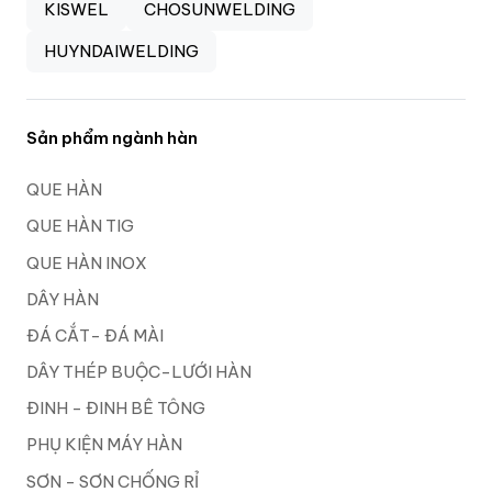
KISWEL
CHOSUNWELDING
HUYNDAIWELDING
Sản phẩm ngành hàn
QUE HÀN
QUE HÀN TIG
QUE HÀN INOX
DÂY HÀN
ĐÁ CẮT- ĐÁ MÀI
DÂY THÉP BUỘC-LƯỚI HÀN
ĐINH - ĐINH BÊ TÔNG
PHỤ KIỆN MÁY HÀN
SƠN - SƠN CHỐNG RỈ