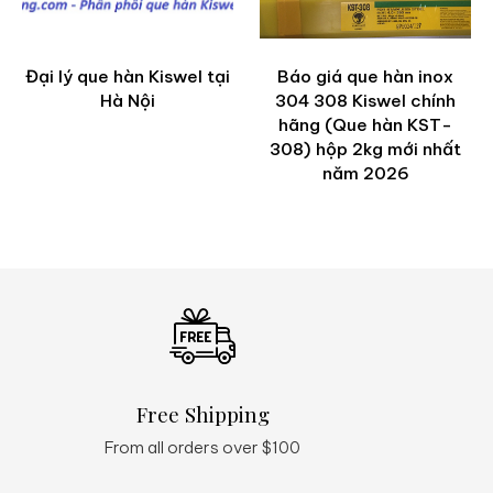
Đại lý que hàn Kiswel tại
Báo giá que hàn inox
Hà Nội
304 308 Kiswel chính
hãng (Que hàn KST-
308) hộp 2kg mới nhất
năm 2026
Free Shipping
Q
From all orders over $100
24