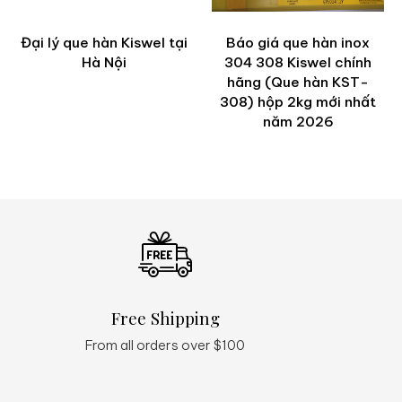
Đại lý que hàn Kiswel tại
Báo giá que hàn inox
Hà Nội
304 308 Kiswel chính
hãng (Que hàn KST-
308) hộp 2kg mới nhất
năm 2026
Free Shipping
Q
From all orders over $100
24