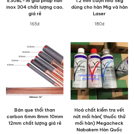
E308L-16 giải pháp hàn
1.2 mm cuộn nhỏ 5kg
inox 304 chất lượng cao,
dùng cho hàn Mig và hàn
giá rẻ
Laser
165₫
180₫
ADD TO CART
ADD TO CART
Bán que thổi than
Hoá chất kiểm tra vết
carbon 6mm 8mm 10mm
nứt mối hàn( thuốc thử
12mm chất lượng giá rẻ
mối hàn) Megacheck
Nabakem Hàn Quốc