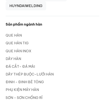
HUYNDAIWELDING
Sản phẩm ngành hàn
QUE HÀN
QUE HÀN TIG
QUE HÀN INOX
DÂY HÀN
ĐÁ CẮT- ĐÁ MÀI
DÂY THÉP BUỘC-LƯỚI HÀN
ĐINH - ĐINH BÊ TÔNG
PHỤ KIỆN MÁY HÀN
SƠN - SƠN CHỐNG RỈ