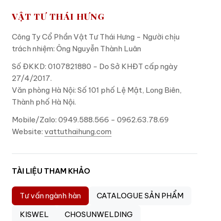
VẬT TƯ THÁI HƯNG
Công Ty Cổ Phần Vật Tư Thái Hưng - Người chịu
trách nhiệm: Ông Nguyễn Thành Luân
Số ĐKKD: 0107821880 - Do Sở KHĐT cấp ngày
27/4/2017.
Văn phòng Hà Nội: Số 101 phố Lệ Mật, Long Biên,
Thành phố Hà Nội.
Mobile/Zalo: 0949.588.566 - 0962.63.78.69
Website:
vattuthaihung.com
TÀI LIỆU THAM KHẢO
Tư vấn ngành hàn
CATALOGUE SẢN PHẨM
KISWEL
CHOSUNWELDING