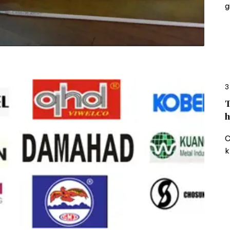
g
3
T
h
C
k