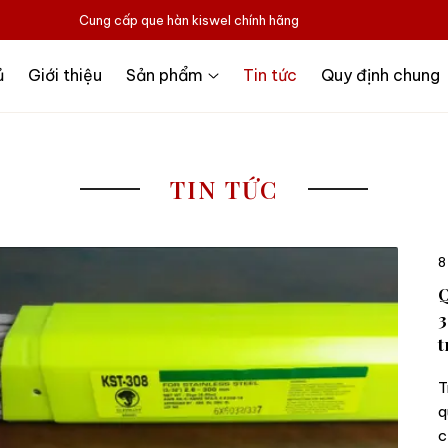
Cung cấp que hàn kiswel chính hãng
ủ
Giới thiệu
Sản phẩm
Tin tức
Quy định chung
TIN TỨC
8
Q
3
t
T
q
c