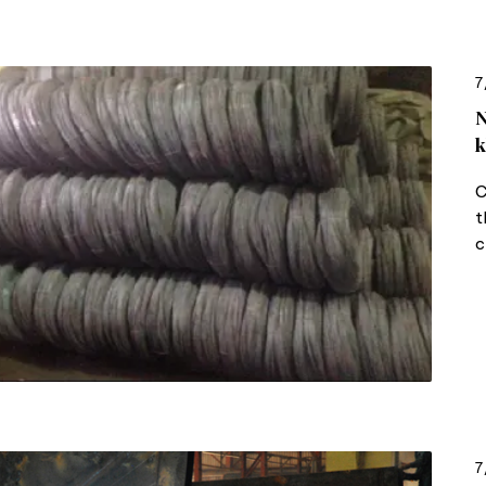
7
N
k
C
t
c
7