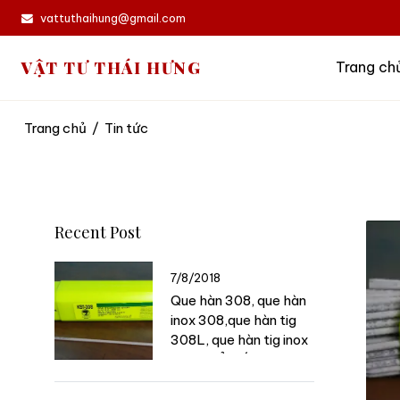
vattuthaihung@gmail.com
VẬT TƯ THÁI HƯNG
Trang ch
Trang chủ
/
Tin tức
Recent Post
7/8/2018
Que hàn 308, que hàn
inox 308,que hàn tig
308L, que hàn tig inox
308 phổ biến trên thị
trường