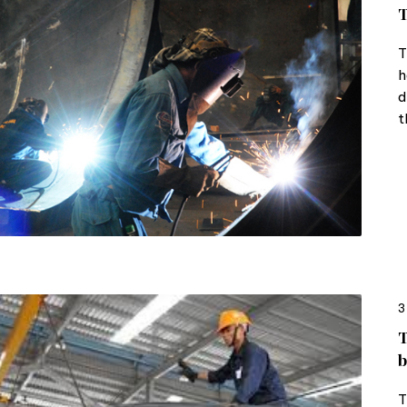
T
T
h
d
t
3
T
b
T