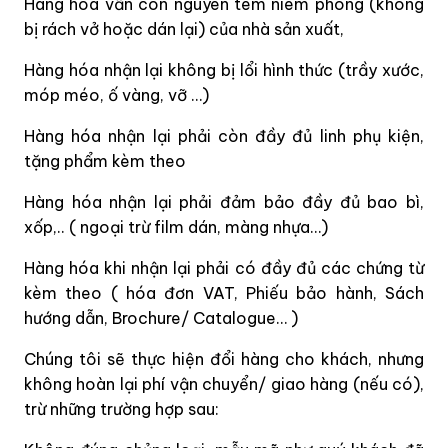
Hàng hóa vẫn còn nguyên tem niêm phong (không
bị rách vở hoặc dán lại) của nhà sản xuất,
Hàng hóa nhận lại không bị lổi hình thức (trầy xước,
móp méo, ố vàng, vỡ …)
Hàng hóa nhận lại phải còn đầy đủ linh phụ kiện,
tặng phẩm kèm theo
Hàng hóa nhận lại phải đảm bảo đầy đủ bao bì,
xốp,.. ( ngoại trừ film dán, màng nhựa…)
Hàng hóa khi nhận lại phải có đầy đủ các chứng từ
kèm theo ( hóa đơn VAT, Phiếu bảo hành, Sách
hướng dẫn, Brochure/ Catalogue… )
Chúng tôi sẽ thực hiện đổi hàng cho khách, nhưng
không hoàn lại phí vận chuyển/ giao hàng (nếu có),
trừ những trường hợp sau: