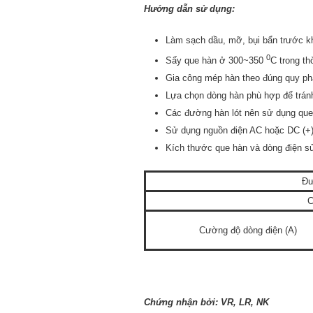
Hướng dẫn sử dụng:
Làm sạch dầu, mỡ, bụi bẩn trước kh
0
Sấy que hàn ở 300~350
C trong th
Gia công mép hàn theo đúng quy p
Lựa chọn dòng hàn phù hợp để tránh
Các đường hàn lót nên sử dụng que
Sử dụng nguồn điện AC hoặc DC (+
Kích thước que hàn và dòng điện s
Đư
C
Cường độ dòng điện (A)
Chứng nhận bởi: VR, LR, NK