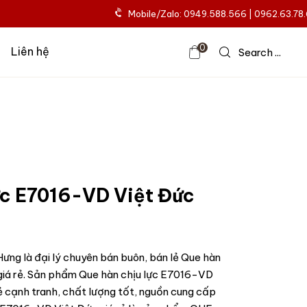
Mobile/Zalo: 0949.588.566 | 0962.63.78
0
Liên hệ
Search ...
ực E7016-VD Việt Đức
ưng là đại lý chuyên bán buôn, bán lẻ Que hàn
giá rẻ. Sản phẩm Que hàn chịu lực E7016-VD
rẻ cạnh tranh, chất lượng tốt, nguồn cung cấp