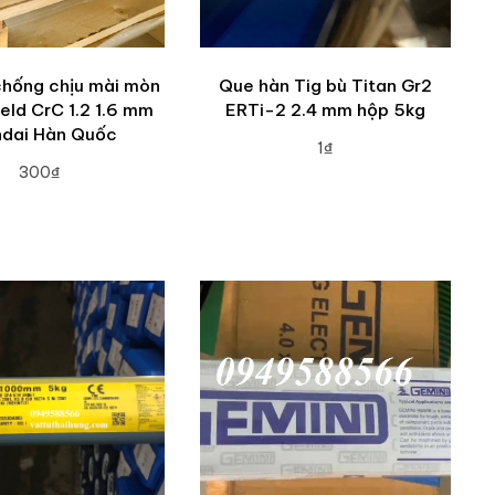
chống chịu mài mòn
Que hàn Tig bù Titan Gr2
eld CrC 1.2 1.6 mm
ERTi-2 2.4 mm hộp 5kg
dai Hàn Quốc
1₫
300₫
ADD TO CART
DD TO CART