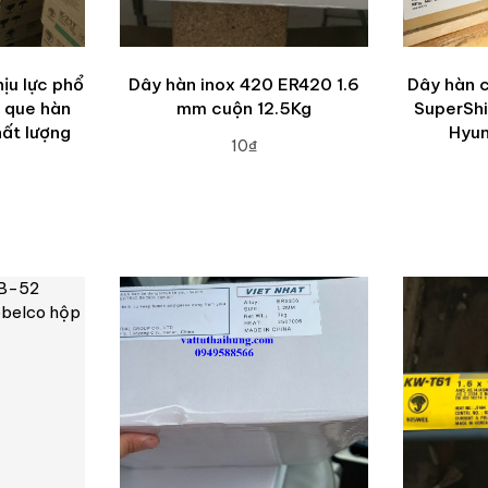
ịu lực phổ
Dây hàn inox 420 ER420 1.6
Dây hàn 
n que hàn
mm cuộn 12.5Kg
SuperShi
hất lượng
Hyun
10₫
ADD TO CART
A
RT