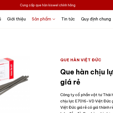
Cung cấp que hàn kiswel chính hãng
ủ
Giới thiệu
Sản phẩm
Tin tức
Quy định chung
QUE HÀN VIỆT ĐỨC
Que hàn chịu l
giá rẻ
Công ty cổ phần vật tư Thái H
chịu lực E7016-VD Việt Đức 
Việt Đức giá rẻ có giá thành 