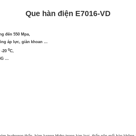
Que hàn điện E7016-VD
ọng đến 550 Mpa,
ống áp lực, giàn khoan …
0
ở -20
C,
 4G …
hóm hydrogen thấp, hàm lượng Hidro trong kim loại thấp nên mối hàn không b