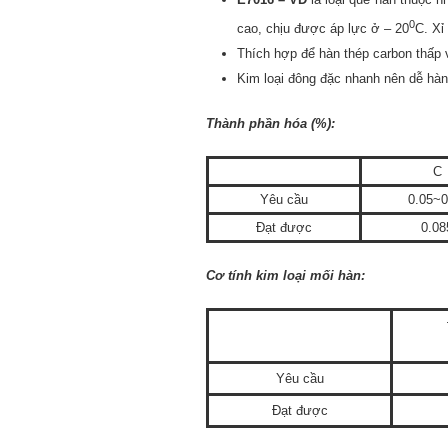
0
cao, chịu được áp lực ở – 20
C. Xỉ
Thích hợp để hàn thép carbon thấp 
Kim loại đông đặc nhanh nên dễ hàn 
Thành phần hóa (%):
C
Yêu cầu
0.05~0
Đạt được
0.08
Cơ tính kim loại mối hàn:
Yêu cầu
Đạt được