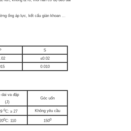
ường ống áp lực, kết cấu giàn khoan …
P
S
0.02
≤0.02
015
0.010
 dai va đập
Góc uốn
(J)
0
Không yêu cầu
29
C: ≥ 27
0
0
-20
C: 110
150