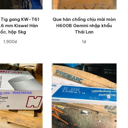
 Tig gang KW-T61
Que hàn chống chịu mài mòn
1.6 mm Kiswel Hàn
H600B Gemini nhập khẩu
ốc, hộp 5kg
Thái Lan
1,900₫
1₫
DD TO CART
ADD TO CART