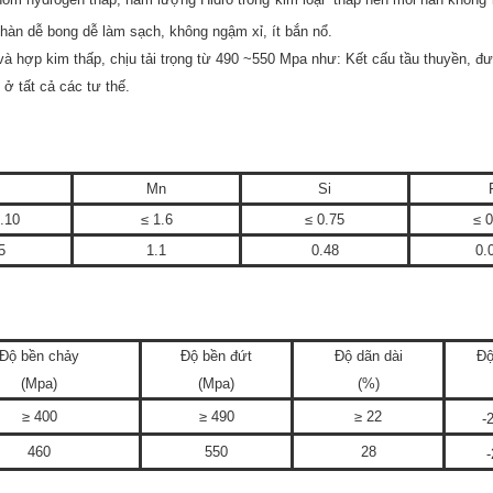
 hàn dễ bong dễ làm sạch, không ngậm xỉ, ít bắn nổ.
và hợp kim thấp, chịu tải trọng từ 490 ~550 Mpa như: Kết cấu tầu thuyền, đ
ở tất cả các tư thế.
Mn
Si
.10
≤ 1.6
≤ 0.75
≤ 
5
1.1
0.48
0.
Độ bền chảy
Độ bền đứt
Độ dãn dài
Độ
(Mpa)
(Mpa)
(%)
≥ 400
≥ 490
≥ 22
-
460
550
28