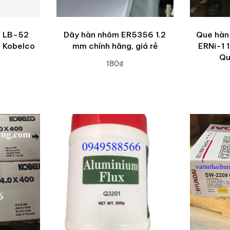
c LB-52
Dây hàn nhôm ER5356 1.2
Que hàn
m Kobelco
mm chính hãng, giá rẻ
ERNi-1 
Qu
180₫
ADD TO CART
RT
A