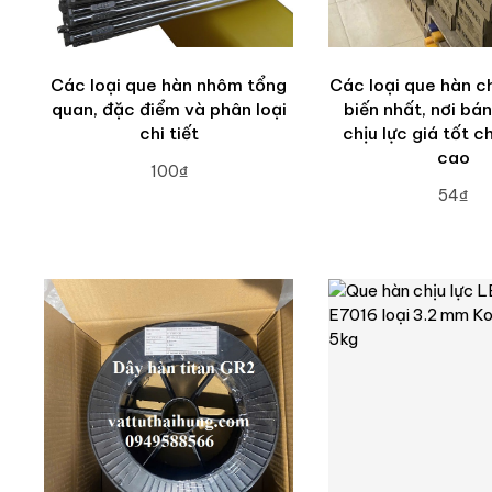
Các loại que hàn nhôm tổng
Các loại que hàn ch
quan, đặc điểm và phân loại
biến nhất, nơi bá
chi tiết
chịu lực giá tốt c
cao
100₫
54₫
ADD TO CART
ADD TO CA