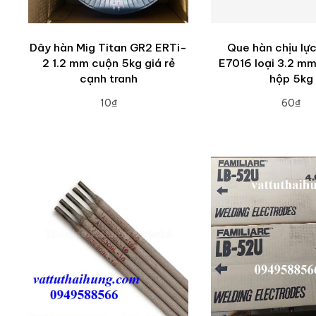
Dây hàn Mig Titan GR2 ERTi-
Que hàn chịu lự
2 1.2 mm cuộn 5kg giá rẻ
E7016 loại 3.2 m
cạnh tranh
hộp 5kg
10₫
60₫
ADD TO CART
ADD TO CA