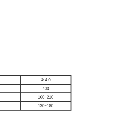
Φ 4.0
400
160~210
130~180