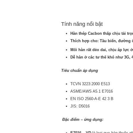
Tính năng nổi bật
Hàn thép Cacbon thấp chịu tải tr
Thích hợp cho: Tầu biển, đường 
Mối hàn rất dẻo dai, chịu áp lực 
Dễ hàn ở các tư thế khó như 3G,
Tiêu chuẩn áp dụng
TCVN 3223:2000 E513
ASME/AWS A5.1 E7016
EN ISO 2560-A-E 42 3 B
JIS: D5016
Đặc điểm – ứng dụng:
E7016 – VD
là loại que hàn thuộc n