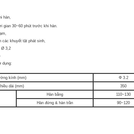
i hàn,
ời gian 30~60 phút trước khi hàn.
hạm,
 các khuyết tật phát sinh,
 Ø 3,2
)
ử dụng:
ờng kính (mm)
Φ 3.2
hiều dài (mm)
350
Hàn bằng
110~130
Hàn đứng & hàn trần
90~120