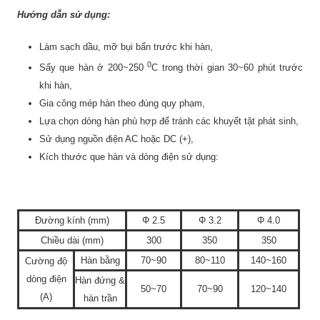
Hướng dẫn sử dụng:
Làm sạch dầu, mỡ bụi bẩn trước khi hàn,
0
Sấy que hàn ở 200~250
C trong thời gian 30~60 phút trước
khi hàn,
Gia công mép hàn theo đúng quy phạm,
Lựa chọn dòng hàn phù hợp để tránh các khuyết tật phát sinh,
Sử dụng nguồn điện AC hoặc DC (+),
Kích thước que hàn và dòng điện sử dụng:
Đường kính (mm)
Φ 2.5
Φ 3.2
Φ 4.0
Chiều dài (mm)
300
350
350
Hàn bằng
70~90
80~110
140~160
Cường độ
dòng điện
Hàn đứng &
50~70
70~90
120~140
(A)
hàn trần