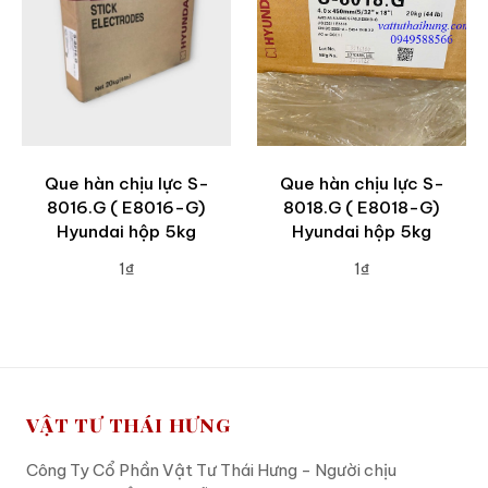
Que hàn chịu lực S-
Que hàn chịu lực S-
8016.G ( E8016-G)
8018.G ( E8018-G)
Hyundai hộp 5kg
Hyundai hộp 5kg
1₫
1₫
ADD TO CART
ADD TO CART
VẬT TƯ THÁI HƯNG
Công Ty Cổ Phần Vật Tư Thái Hưng - Người chịu