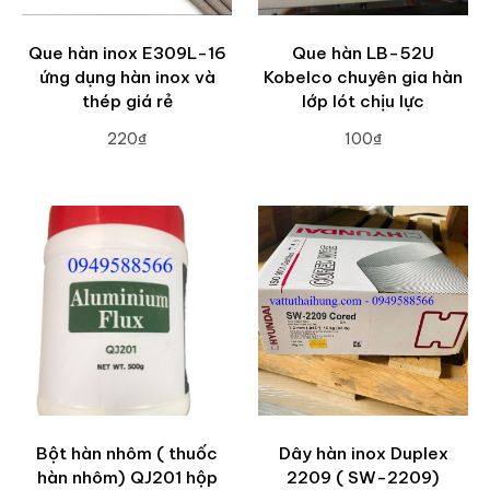
Que hàn inox E309L-16
Que hàn LB-52U
ứng dụng hàn inox và
Kobelco chuyên gia hàn
thép giá rẻ
lớp lót chịu lực
220₫
100₫
ADD TO CART
ADD TO CART
Bột hàn nhôm ( thuốc
Dây hàn inox Duplex
hàn nhôm) QJ201 hộp
2209 ( SW-2209)