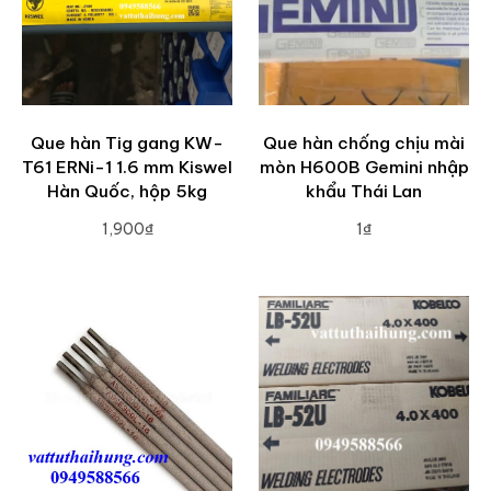
Que hàn Tig gang KW-
Que hàn chống chịu mài
T61 ERNi-1 1.6 mm Kiswel
mòn H600B Gemini nhập
Hàn Quốc, hộp 5kg
khẩu Thái Lan
1,900₫
1₫
ADD TO CART
ADD TO CART