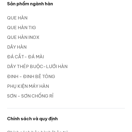
Sản phẩm ngành hàn
QUE HÀN
QUE HÀN TIG
QUE HÀN INOX
DÂY HÀN
ĐÁ CẮT- ĐÁ MÀI
DÂY THÉP BUỘC-LƯỚI HÀN
ĐINH - ĐINH BÊ TÔNG
PHỤ KIỆN MÁY HÀN
SƠN - SƠN CHỐNG RỈ
Chính sách và quy định