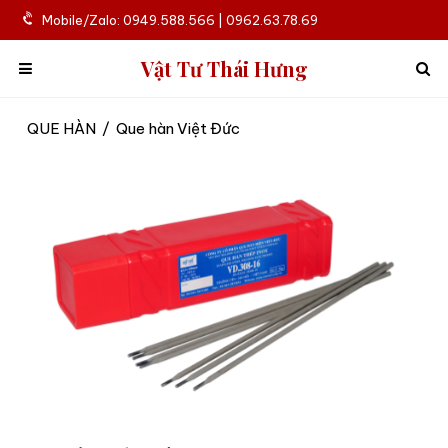
Mobile/Zalo: 0949.588.566 | 0962.63.78.69
Vật Tư Thái Hưng
QUE HÀN
/
Que hàn Việt Đức