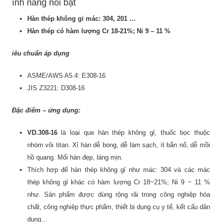
ính năng nổi bật
Hàn thép không gỉ mác: 304, 201 …
Hàn thép có hàm lượng Cr 18-21%; Ni 9 – 11 %
iêu chuẩn áp dụng
ASME/AWS A5.4: E308-16
JIS Z3221: D308-16
Đặc điểm – ứng dụng:
VD.308-16
là loại que hàn thép không gỉ, thuốc bọc thuộc
nhóm vôi titan. Xỉ hàn dễ bong, dễ làm sạch, ít bắn nổ, dễ mồi
hồ quang. Mối hàn đẹp, láng mịn.
Thích hợp để hàn thép không gỉ như mác: 304 và các mác
thép không gỉ khác có hàm lượng Cr 18~21%; Ni 9 ~ 11 %
như. Sản phẩm được dùng rộng rãi trong công nghiệp hóa
chất, công nghiệp thực phẩm, thiết bị dụng cụ y tế, kết cấu dân
dụng…