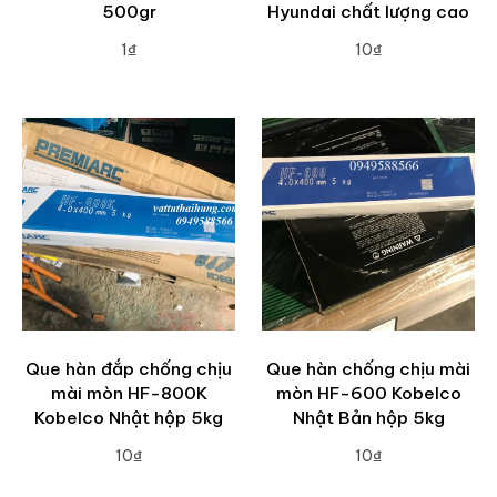
500gr
Hyundai chất lượng cao
1₫
10₫
ADD TO CART
ADD TO CART
Que hàn đắp chống chịu
Que hàn chống chịu mài
mài mòn HF-800K
mòn HF-600 Kobelco
Kobelco Nhật hộp 5kg
Nhật Bản hộp 5kg
10₫
10₫
ADD TO CART
ADD TO CART