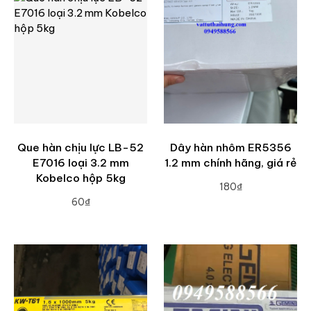
Que hàn chịu lực LB-52
Dây hàn nhôm ER5356
E7016 loại 3.2 mm
1.2 mm chính hãng, giá rẻ
Kobelco hộp 5kg
180₫
60₫
ADD TO CART
ADD TO CART