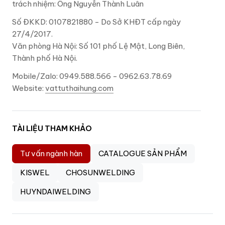
trách nhiệm: Ông Nguyễn Thành Luân
Số ĐKKD: 0107821880 - Do Sở KHĐT cấp ngày
27/4/2017.
Văn phòng Hà Nội: Số 101 phố Lệ Mật, Long Biên,
Thành phố Hà Nội.
Mobile/Zalo: 0949.588.566 - 0962.63.78.69
Website:
vattuthaihung.com
TÀI LIỆU THAM KHẢO
Tư vấn ngành hàn
CATALOGUE SẢN PHẨM
KISWEL
CHOSUNWELDING
HUYNDAIWELDING