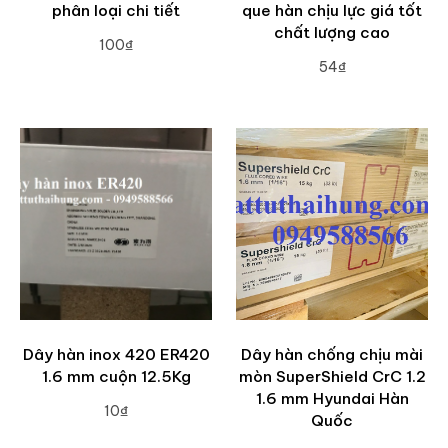
phân loại chi tiết
que hàn chịu lực giá tốt
chất lượng cao
100₫
54₫
ADD TO CART
ADD TO CART
Dây hàn inox 420 ER420
Dây hàn chống chịu mài
1.6 mm cuộn 12.5Kg
mòn SuperShield CrC 1.2
1.6 mm Hyundai Hàn
10₫
Quốc
ADD TO CART