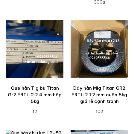
300₫
ADD TO CART
Que hàn Tig bù Titan
Dây hàn Mig Titan GR2
Gr2 ERTi-2 2.4 mm hộp
ERTi-2 1.2 mm cuộn 5kg
5kg
giá rẻ cạnh tranh
1₫
10₫
ADD TO CART
ADD TO CART