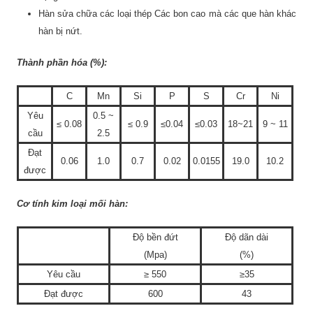
Hàn sửa chữa các loại thép Các bon cao mà các que hàn khác
hàn bị nứt.
Thành phần hóa (%):
C
Mn
Si
P
S
Cr
Ni
Yêu
0.5 ~
≤ 0.08
≤ 0.9
≤0.04
≤0.03
18~21
9 ~ 11
cầu
2.5
Đạt
0.06
1.0
0.7
0.02
0.0155
19.0
10.2
được
Cơ tính kim loại mối hàn:
Độ bền đứt
Độ dãn dài
(Mpa)
(%)
Yêu cầu
≥ 550
≥35
Đạt được
600
43