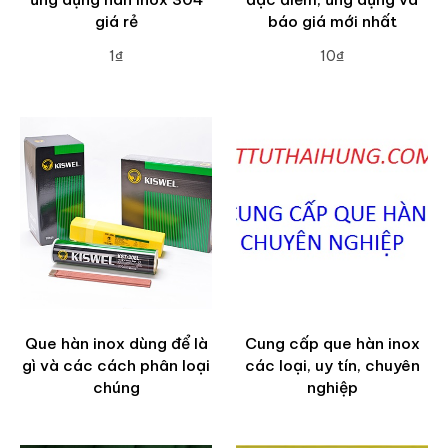
giá rẻ
báo giá mới nhất
1₫
10₫
ADD TO CART
ADD TO CART
Que hàn inox dùng để là
Cung cấp que hàn inox
gì và các cách phân loại
các loại, uy tín, chuyên
chúng
nghiệp