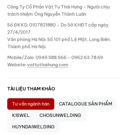
Công Ty Cổ Phần Vật Tư Thái Hưng - Người chịu
trách nhiệm: Ông Nguyễn Thành Luân
Số ĐKKD: 0107821880 - Do Sở KHĐT cấp ngày
27/4/2017.
Văn phòng Hà Nội: Số 101 phố Lệ Mật, Long Biên,
Thành phố Hà Nội.
Mobile/Zalo: 0949.588.566 - 0962.63.78.69
Website:
vattuthaihung.com
TÀI LIỆU THAM KHẢO
Tư vấn ngành hàn
CATALOGUE SẢN PHẨM
KISWEL
CHOSUNWELDING
HUYNDAIWELDING