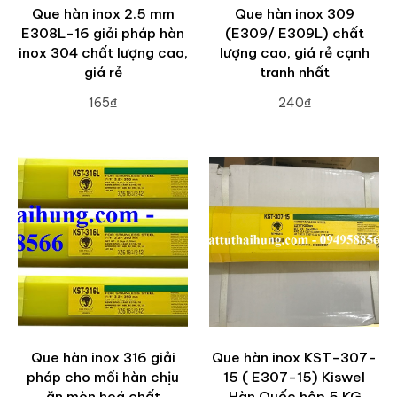
Que hàn inox 2.5 mm
Que hàn inox 309
E308L-16 giải pháp hàn
(E309/ E309L) chất
inox 304 chất lượng cao,
lượng cao, giá rẻ cạnh
giá rẻ
tranh nhất
165₫
240₫
ADD TO CART
ADD TO CART
Que hàn inox 316 giải
Que hàn inox KST-307-
pháp cho mối hàn chịu
15 ( E307-15) Kiswel
ăn mòn hoá chất
Hàn Quốc hộp 5 KG