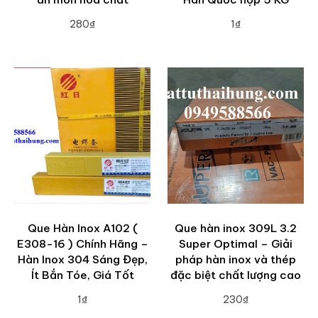
280₫
1₫
ADD TO CART
ADD TO CART
Que Hàn Inox A102 (
Que hàn inox 309L 3.2
E308-16 ) Chính Hãng –
Super Optimal – Giải
Hàn Inox 304 Sáng Đẹp,
pháp hàn inox và thép
Ít Bắn Tóe, Giá Tốt
đặc biệt chất lượng cao
1₫
230₫
ADD TO CART
ADD TO CART