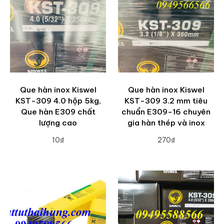
Que hàn inox Kiswel
Que hàn inox Kiswel
KST-309 4.0 hộp 5kg,
KST-309 3.2 mm tiêu
Que hàn E309 chất
chuẩn E309-16 chuyên
lượng cao
gia hàn thép và inox
10₫
270₫
ADD TO CART
ADD TO CART