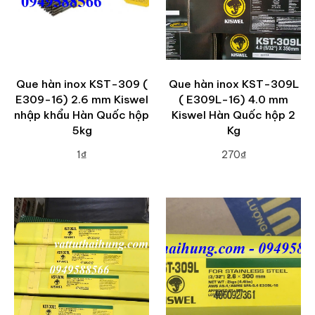
Que hàn inox KST-309 (
Que hàn inox KST-309L
E309-16) 2.6 mm Kiswel
( E309L-16) 4.0 mm
nhập khẩu Hàn Quốc hộp
Kiswel Hàn Quốc hộp 2
5kg
Kg
1₫
270₫
ADD TO CART
ADD TO CART