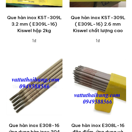
Que hàn inox KST-309L
Que hàn inox KST-309L
3.2 mm ( E309L-16)
( E309L-16) 2.6 mm
Kiswel hộp 2kg
Kiswel chất lượng cao
1₫
1₫
ADD TO CART
ADD TO CART
Que hàn inox E308-16
Que hàn inox E308L-16
ứng dụng hàn inox 304
đặc điểm, ứng dụng và