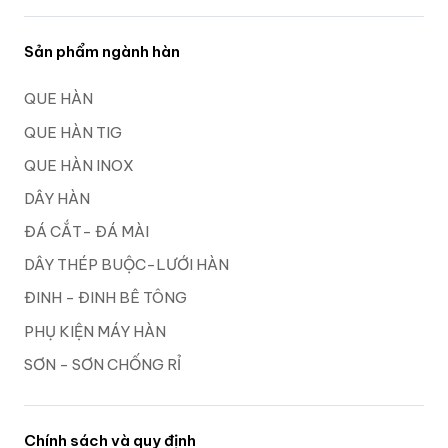
Sản phẩm ngành hàn
QUE HÀN
QUE HÀN TIG
QUE HÀN INOX
DÂY HÀN
ĐÁ CẮT- ĐÁ MÀI
DÂY THÉP BUỘC-LƯỚI HÀN
ĐINH - ĐINH BÊ TÔNG
PHỤ KIỆN MÁY HÀN
SƠN - SƠN CHỐNG RỈ
Chính sách và quy định