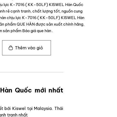
hịu lực K-7016 ( KK-50LF) KISWEL Hàn Quốc
nh rẻ cạnh tranh, chất lượng tốt, nguồn cung
e hàn chịu lực K-7016 ( KK-50LF) KISWEL Hàn
sản phẩm QUE HÀN được sản xuất chính hãng,
m sản phẩm Báo giá que hàn .
Thêm vào giỏ
 Hàn Quốc mới nhất
 bới Kiswel tại Malaysia. Thái
ạnh tranh nhất