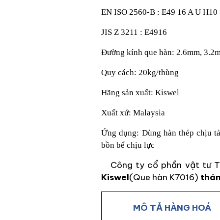
EN ISO 2560-B : E49 16 A U H10
JIS Z 3211 : E4916
Đường kính que hàn: 2.6mm, 3.2
Quy cách: 20kg/thùng
Hãng sản xuất: Kiswel
Xuất xứ: Malaysia
Ứng dụng: Dùng hàn thép chịu tả
bồn bể chịu lực
Công ty cổ phần vật tư Th
Kiswel
(Que hàn K7016)
thán
MÔ TẢ HÀNG HOÁ