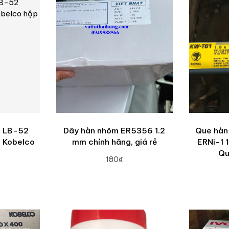
c LB-52
Dây hàn nhôm ER5356 1.2
Que hàn
m Kobelco
mm chính hãng, giá rẻ
ERNi-1 
Qu
180₫
ADD TO CART
RT
A