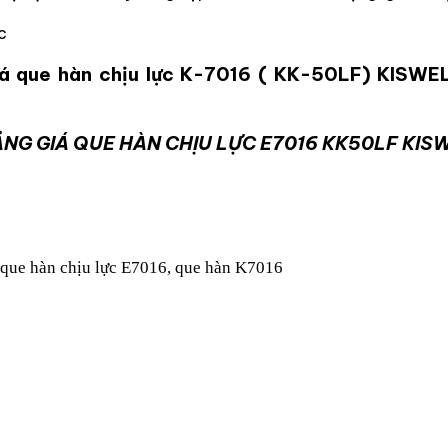
c
iá que hàn chịu lực K-7016 ( KK-50LF) KISW
NG GIÁ QUE HÀN CHỊU LỰC E7016 KK50LF KIS
 que hàn chịu lực E7016, que hàn K7016