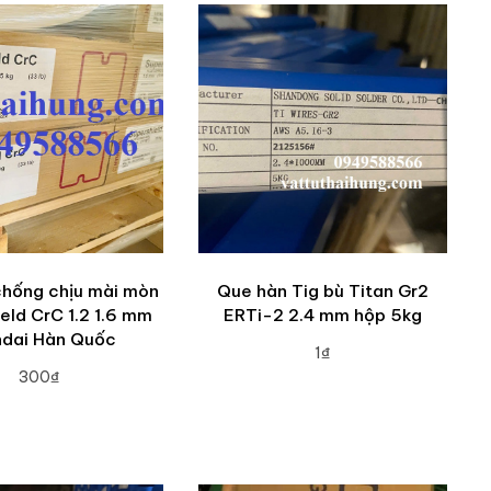
chống chịu mài mòn
Que hàn Tig bù Titan Gr2
eld CrC 1.2 1.6 mm
ERTi-2 2.4 mm hộp 5kg
dai Hàn Quốc
1₫
300₫
ADD TO CART
DD TO CART