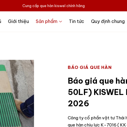
Cung cấp que hàn kiswel chính hãng
ủ
Giới thiệu
Sản phẩm
Tin tức
Quy định chung
BÁO GIÁ QUE HÀN
Báo giá que hà
50LF) KISWEL 
2026
Công ty cổ phần vật tư Thái H
que hàn chịu lực K-7016 ( 