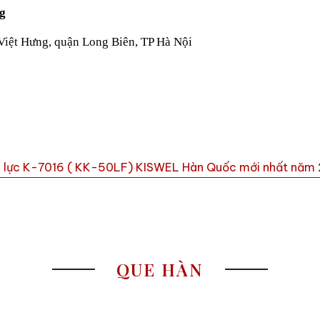
ng
Việt Hưng, quận Long Biên, TP Hà Nội
m
ịu lực K-7016 ( KK-50LF) KISWEL Hàn Quốc mới nhất năm
QUE HÀN