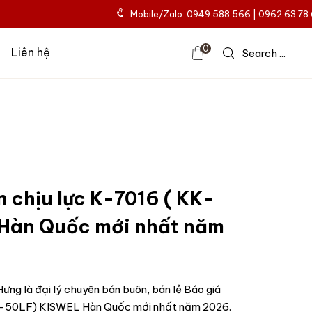
Mobile/Zalo: 0949.588.566 | 0962.63.78
0
Liên hệ
Search ...
n chịu lực K-7016 ( KK-
Hàn Quốc mới nhất năm
ưng là đại lý chuyên bán buôn, bán lẻ Báo giá
KK-50LF) KISWEL Hàn Quốc mới nhất năm 2026.