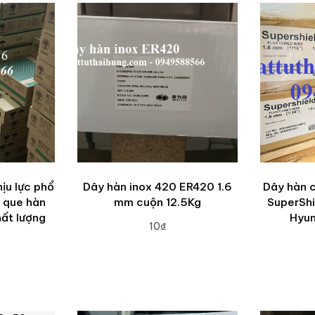
ịu lực phổ
Dây hàn inox 420 ER420 1.6
Dây hàn 
n que hàn
mm cuộn 12.5Kg
SuperShi
hất lượng
Hyun
10₫
ADD TO CART
A
RT