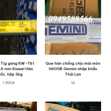
 Tig gang KW-T61
Que hàn chống chịu mài mòn
1.6 mm Kiswel Hàn
H600B Gemini nhập khẩu
ốc, hộp 5kg
Thái Lan
1,900₫
1₫
DD TO CART
ADD TO CART