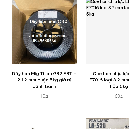
Dây hàn Mig Titan GR2 ERTi-
Que hàn chịu lự
2 1.2 mm cuộn 5kg giá rẻ
E7016 loại 3.2 m
cạnh tranh
hộp 5kg
10₫
60₫
ADD TO CART
ADD TO CA