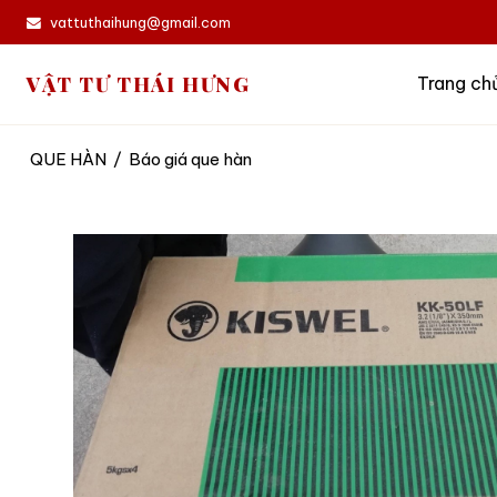
vattuthaihung@gmail.com
VẬT TƯ THÁI HƯNG
Trang ch
QUE HÀN
/
Báo giá que hàn