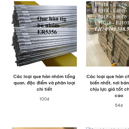
Các loại que hàn nhôm tổng
Các loại que hàn ch
quan, đặc điểm và phân loại
biến nhất, nơi bá
chi tiết
chịu lực giá tốt c
cao
100₫
54₫
ADD TO CART
ADD TO CA