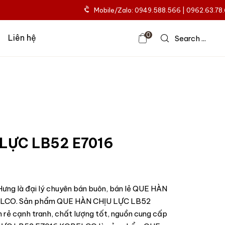
Mobile/Zalo: 0949.588.566 | 0962.63.78
0
Liên hệ
Search ...
 LỰC LB52 E7016
Hưng là đại lý chuyên bán buôn, bán lẻ QUE HÀN
LCO. Sản phẩm QUE HÀN CHỊU LỰC LB52
rẻ cạnh tranh, chất lượng tốt, nguồn cung cấp