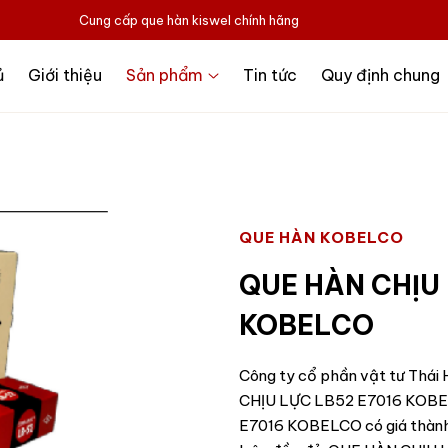
Cung cấp que hàn kiswel chính hãng
ủ
Giới thiệu
Sản phẩm
Tin tức
Quy định chung
QUE HÀN KOBELCO
QUE HÀN CHỊU
KOBELCO
Công ty cổ phần vật tư Thái 
CHỊU LỰC LB52 E7016 KOBE
E7016 KOBELCO có giá thành 