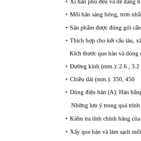
+ Xỉ hàn phủ đều và dễ dàng bị
+ Mối hàn sáng bóng, trơn nhẵ
+ S
ản phẩm được đóng gói cẩn 
+ Thích hợp cho kết cấu tàu, x
Kích thước que hàn và dòng 
+ Đường kính (mm.): 2.6 , 3.2 
+ Chiều dài (mm.): 350, 450
+ Dòng điện hàn (A): Hàn bằn
Nh
ững lưu ý trong quá trìn
+ Kiểm tra tính chính hãng của
+ Xấy que hàn và làm sạch mối 