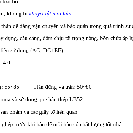
 loại bỏ
n , không bị
khuyết tật mối hàn
thận dể dàng vận chuyển và bảo quản trong quá trình sử
ây dựng, cầu cảng, dầm chịu tải trọng nặng, bồn chứa áp 
điện sử dụng (AC, DC+EF)
, 4.0
g: 55~85
Hàn đứng và trần: 50~80
h mua và
sử dụng que hàn th
ép LB52:
 sản phẩm và các giấy tờ liên quan
ghép trước khi hàn để mối hàn có chất lượng tốt nhất