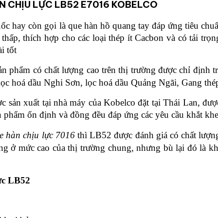
HÀN CHỊU LỰC LB52 E7016 KOBELCO
uốc hay còn gọi là que hàn hồ quang tay đáp ứng tiêu chu
thấp, thích hợp cho các loại thép ít Cacbon và có tải tr
i tốt
ản phẩm có chất lượng cao trên thị trường được chỉ định 
 lọc hoá dầu Nghi Sơn, lọc hoá dầu Quảng Ngãi, Gang t
c sản xuất tại nhà máy của Kobelco đặt tại Thái Lan, được
n phẩm ổn định và đồng đều đáp ứng các yêu cầu khắt khe 
e hàn chịu lực 7016
thì LB52 được đánh giá có chất lượn
ng ở mức cao của thị trường chung, nhưng bù lại đó là kh
lực LB52