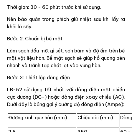
Thời gian: 30 - 60 phút trước khi sử dụng.
Nên bảo quản trong phích giữ nhiệt sau khi lấy ra
khỏi lò sấy.
Bước 2: Chuẩn bị bề mặt
Làm sạch dầu mỡ, gỉ sét, sơn bám và độ ẩm trên bề
mặt vật liệu hàn. Bề mặt sạch sẽ giúp hồ quang bén
nhanh và tránh tạp chất lọt vào vũng hàn.
Bước 3: Thiết lập dòng điện
LB-52 sử dụng tốt nhất với dòng điện một chiều
cực dương (DC+) hoặc dòng điện xoay chiều (AC).
Dưới đây là bảng gợi ý cường độ dòng điện (Ampe):
Đường kính que hàn (mm)
Chiều dài (mm)
Dòng
2.6
350
60 -