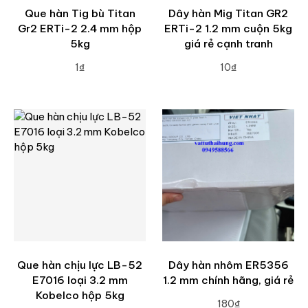
Que hàn Tig bù Titan
Dây hàn Mig Titan GR2
Gr2 ERTi-2 2.4 mm hộp
ERTi-2 1.2 mm cuộn 5kg
5kg
giá rẻ cạnh tranh
1₫
10₫
ADD TO CART
ADD TO CART
Que hàn chịu lực LB-52
Dây hàn nhôm ER5356
E7016 loại 3.2 mm
1.2 mm chính hãng, giá rẻ
Kobelco hộp 5kg
180₫