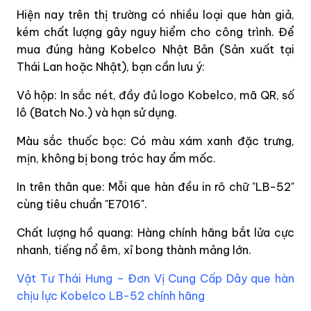
Hiện nay trên thị trường có nhiều loại que hàn giả,
kém chất lượng gây nguy hiểm cho công trình. Để
mua đúng hàng Kobelco Nhật Bản (Sản xuất tại
Thái Lan hoặc Nhật), bạn cần lưu ý:
Vỏ hộp: In sắc nét, đầy đủ logo Kobelco, mã QR, số
lô (Batch No.) và hạn sử dụng.
Màu sắc thuốc bọc: Có màu xám xanh đặc trưng,
mịn, không bị bong tróc hay ẩm mốc.
In trên thân que: Mỗi que hàn đều in rõ chữ "LB-52"
cùng tiêu chuẩn "E7016".
Chất lượng hồ quang: Hàng chính hãng bắt lửa cực
nhanh, tiếng nổ êm, xỉ bong thành mảng lớn.
Vật Tư Thái Hưng – Đơn Vị Cung Cấp Dây que hàn
chịu lực Kobelco LB-52 chính hãng