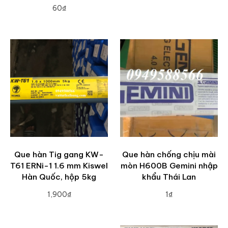
60₫
ADD TO CART
ADD TO CART
Que hàn Tig gang KW-
Que hàn chống chịu mài
T61 ERNi-1 1.6 mm Kiswel
mòn H600B Gemini nhập
Hàn Quốc, hộp 5kg
khẩu Thái Lan
1,900₫
1₫
ADD TO CART
ADD TO CART