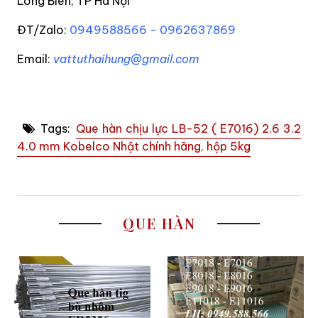
Long Biên, TP Hà Nội
ĐT/Zalo:
0949588566 - 0962637869
Email:
vattuthaihung@gmail.com
Tags:
Que hàn chịu lực LB-52 ( E7016) 2.6 3.2
4.0 mm Kobelco Nhật chính hãng, hộp 5kg
QUE HÀN