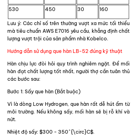
530
450
30
160
Lưu ý: Các chỉ số trên thường vượt xa mức tối thiểu
mà tiêu chuẩn AWS E7016 yêu cầu, khẳng định chất
lượng vượt trội của sản phẩm nhà Kobelco.
Hướng dẫn sử dụng que hàn LB-52 đúng kỹ thuật
Hàn chịu lực đòi hỏi quy trình nghiêm ngặt. Để mối
hàn đạt chất lượng tốt nhất, người thợ cần tuân thủ
các bước sau:
Bước 1: Sấy que hàn (Bắt buộc)
Vì là dòng Low Hydrogen, que hàn rất dễ hút ẩm từ
môi trường. Nếu không sấy, mối hàn sẽ bị rỗ khí và
nứt.
Nhiệt độ sấy: $300 - 350^{\circ}C$.