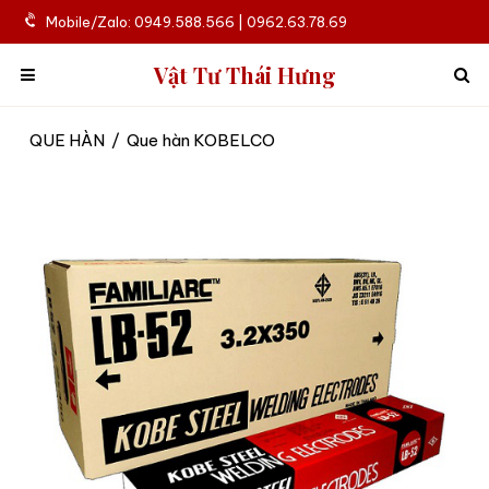
Mobile/Zalo: 0949.588.566 | 0962.63.78.69
Vật Tư Thái Hưng
QUE HÀN
/
Que hàn KOBELCO