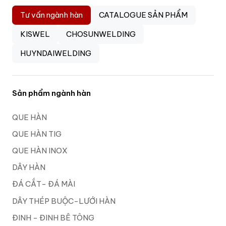
Tư vấn ngành hàn
CATALOGUE SẢN PHẨM
KISWEL
CHOSUNWELDING
HUYNDAIWELDING
Sản phẩm ngành hàn
QUE HÀN
QUE HÀN TIG
QUE HÀN INOX
DÂY HÀN
ĐÁ CẮT- ĐÁ MÀI
DÂY THÉP BUỘC-LƯỚI HÀN
ĐINH - ĐINH BÊ TÔNG