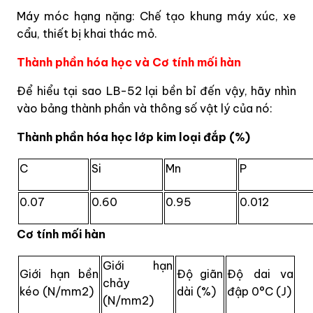
Máy móc hạng nặng: Chế tạo khung máy xúc, xe
cẩu, thiết bị khai thác mỏ.
Thành phần hóa học và Cơ tính mối hàn
Để hiểu tại sao LB-52 lại bền bỉ đến vậy, hãy nhìn
vào bảng thành phần và thông số vật lý của nó:
Thành phần hóa học lớp kim loại đắp (%)
C
Si
Mn
P
0.07
0.60
0.95
0.012
Cơ tính mối hàn
Giới hạn
Giới hạn bền
Độ giãn
Độ dai va
chảy
kéo (N/mm2)
dài (%)
đập 0°C (J)
(N/mm2)