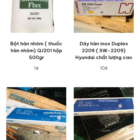
Bột hàn nhôm ( thuốc
Dây hàn inox Duplex
hàn nhôm) QJ201 hộp
2209 ( SW-2209)
500gr
Hyundai chất lượng cao
1₫
10₫
ADD TO CART
ADD TO CART