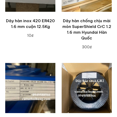
Dây hàn inox 420 ER420
Dây hàn chống chịu mài
1.6 mm cuộn 12.5Kg
mòn SuperShield CrC 1.2
1.6 mm Hyundai Hàn
10₫
Quốc
ADD TO CART
300₫
ADD TO CART