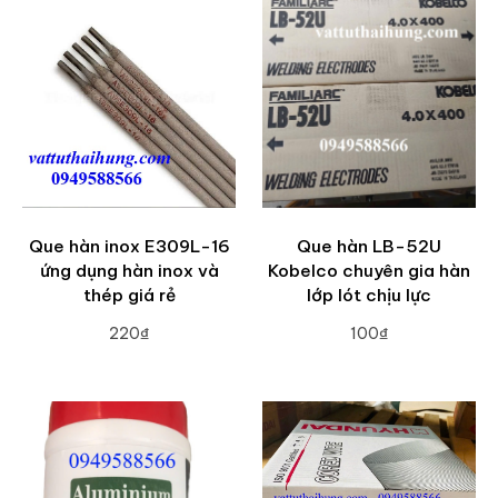
Que hàn inox E309L-16
Que hàn LB-52U
ứng dụng hàn inox và
Kobelco chuyên gia hàn
thép giá rẻ
lớp lót chịu lực
220₫
100₫
ADD TO CART
ADD TO CART