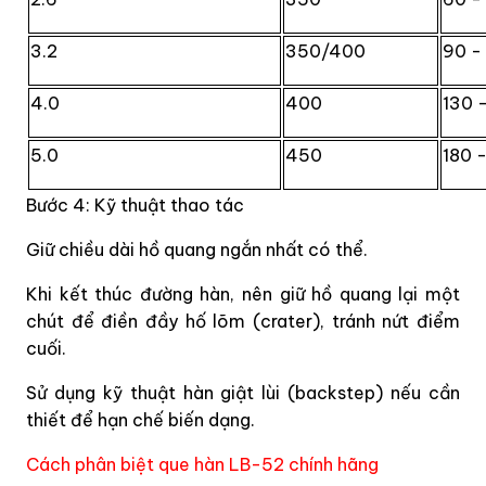
3.2
350/400
90 -
4.0
400
130 
5.0
450
180 
Bước 4: Kỹ thuật thao tác
Giữ chiều dài hồ quang ngắn nhất có thể.
Khi kết thúc đường hàn, nên giữ hồ quang lại một
chút để điền đầy hố lõm (crater), tránh nứt điểm
cuối.
Sử dụng kỹ thuật hàn giật lùi (backstep) nếu cần
thiết để hạn chế biến dạng.
Cách phân biệt que hàn LB-52 chính hãng