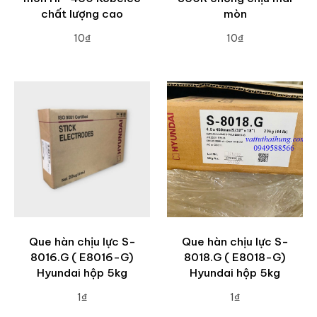
chất lượng cao
mòn
10₫
10₫
ADD TO CART
ADD TO CART
Que hàn chịu lực S-
Que hàn chịu lực S-
8016.G ( E8016-G)
8018.G ( E8018-G)
Hyundai hộp 5kg
Hyundai hộp 5kg
1₫
1₫
ADD TO CART
ADD TO CART