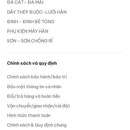
ĐÁ CẮT- ĐÁ MÀI
DÂY THÉP BUỘC-LƯỚI HÀN
ĐINH - ĐINH BÊ TÔNG
PHỤ KIỆN MÁY HÀN
SƠN - SƠN CHỐNG RỈ
Chính sách và quy định
Chính sách bảo hành/bảo trì
Bảo mật thông tin cá nhân
Đổi/trả hàng và hoàn tiền
Vận chuyển/giao nhận/cài đặt
Hình thức thanh toán
Chính sách & Quy định chung