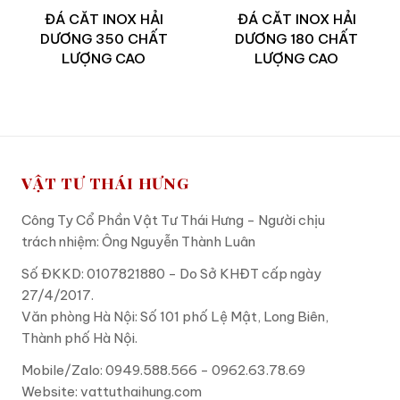
ĐÁ CĂT INOX HẢI
ĐÁ CĂT INOX HẢI
DƯƠNG 350 CHẤT
DƯƠNG 180 CHẤT
LƯỢNG CAO
LƯỢNG CAO
VẬT TƯ THÁI HƯNG
Công Ty Cổ Phần Vật Tư Thái Hưng - Người chịu
trách nhiệm: Ông Nguyễn Thành Luân
Số ĐKKD: 0107821880 - Do Sở KHĐT cấp ngày
27/4/2017.
Văn phòng Hà Nội: Số 101 phố Lệ Mật, Long Biên,
Thành phố Hà Nội.
Mobile/Zalo: 0949.588.566 - 0962.63.78.69
Website:
vattuthaihung.com