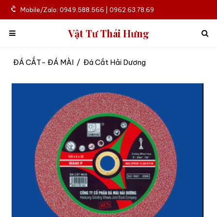
Mobile/Zalo: 0949.588.566 | 0962.63.78.69
Vật Tư Thái Hưng
ĐÁ CẮT- ĐÁ MÀI
/
Đá Cắt Hải Dương