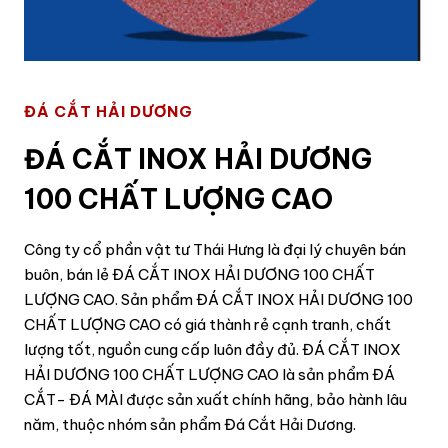
ĐÁ CẮT HẢI DƯƠNG
ĐÁ CẮT INOX HẢI DƯƠNG
100 CHẤT LƯỢNG CAO
Công ty cổ phần vật tư Thái Hưng là đại lý chuyên bán
buôn, bán lẻ ĐÁ CẮT INOX HẢI DƯƠNG 100 CHẤT
LƯỢNG CAO. Sản phẩm ĐÁ CẮT INOX HẢI DƯƠNG 100
CHẤT LƯỢNG CAO có giá thành rẻ cạnh tranh, chất
lượng tốt, nguồn cung cấp luôn đầy đủ. ĐÁ CẮT INOX
HẢI DƯƠNG 100 CHẤT LƯỢNG CAO là sản phẩm ĐÁ
CẮT- ĐÁ MÀI được sản xuất chính hãng, bảo hành lâu
năm, thuộc nhóm sản phẩm Đá Cắt Hải Dương.