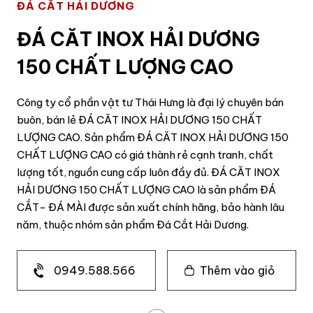
ĐÁ CẮT HẢI DƯƠNG
ĐÁ CĂT INOX HẢI DƯƠNG
150 CHẤT LƯỢNG CAO
Công ty cổ phần vật tư Thái Hưng là đại lý chuyên bán
buôn, bán lẻ ĐÁ CĂT INOX HẢI DƯƠNG 150 CHẤT
LƯỢNG CAO. Sản phẩm ĐÁ CĂT INOX HẢI DƯƠNG 150
CHẤT LƯỢNG CAO có giá thành rẻ cạnh tranh, chất
lượng tốt, nguồn cung cấp luôn đầy đủ. ĐÁ CĂT INOX
HẢI DƯƠNG 150 CHẤT LƯỢNG CAO là sản phẩm ĐÁ
CẮT- ĐÁ MÀI được sản xuất chính hãng, bảo hành lâu
năm, thuộc nhóm sản phẩm Đá Cắt Hải Dương.
0949.588.566
Thêm vào giỏ