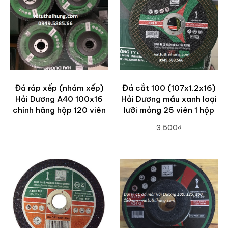
Đá ráp xếp (nhám xếp)
Đá cắt 100 (107x1.2x16)
Hải Dương A40 100x16
Hải Dương mầu xanh loại
chính hãng hộp 120 viên
lưỡi mỏng 25 viên 1 hộp
3,500₫
ADD TO CART