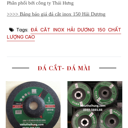
Phân phối bởi công ty Thái Hưng
>>>> Bảng báo giá đá cắt inox 150 Hải Dương
Tags:
ĐÁ CĂT INOX HẢI DƯƠNG 150 CHẤT
LƯỢNG CAO
ĐÁ CẮT- ĐÁ MÀI