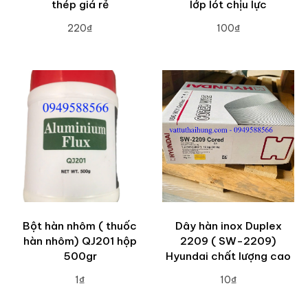
thép giá rẻ
lớp lót chịu lực
220₫
100₫
ADD TO CART
ADD TO CART
Bột hàn nhôm ( thuốc
Dây hàn inox Duplex
hàn nhôm) QJ201 hộp
2209 ( SW-2209)
500gr
Hyundai chất lượng cao
1₫
10₫
ADD TO CART
ADD TO CART