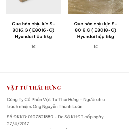
Que hàn chịu lực S-
Que hàn chịu lực S-
8016.G ( E8016-G)
8018.G ( E8018-G)
Hyundai hộp 5kg
Hyundai hộp 5kg
1₫
1₫
ADD TO CART
ADD TO CART
VẬT TƯ THÁI HƯNG
Công Ty Cổ Phần Vật Tư Thái Hưng - Người chịu
trách nhiệm: Ông Nguyễn Thành Luân
Số ĐKKD: 0107821880 - Do Sở KHĐT cấp ngày
27/4/2017.