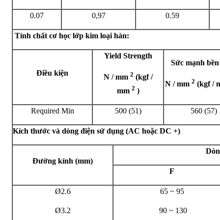
0.07
0,97
0.59
Tính chất cơ học lớp kim loại hàn:
Yield Strength
Sức mạnh bền
Điều kiện
2
N / mm
(kgf /
2
N / mm
(kgf /
2
mm
)
Required Min
500 (51)
560 (57)
Kích thước và dòng điện sử dụng (AC hoặc DC +)
Dòn
Đường kính (mm)
F
Ø2.6
65 ~ 95
Ø3.2
90 ~ 130