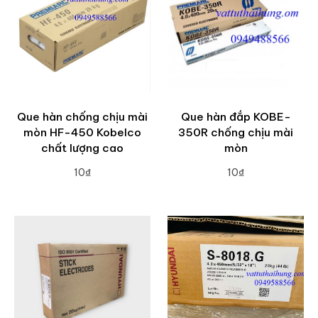
Que hàn chống chịu mài
Que hàn đắp KOBE-
mòn HF-450 Kobelco
350R chống chịu mài
chất lượng cao
mòn
10₫
10₫
ADD TO CART
ADD TO CART