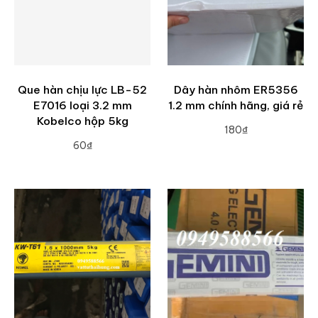
Que hàn chịu lực LB-52
Dây hàn nhôm ER5356
E7016 loại 3.2 mm
1.2 mm chính hãng, giá rẻ
Kobelco hộp 5kg
180₫
60₫
ADD TO CART
ADD TO CART