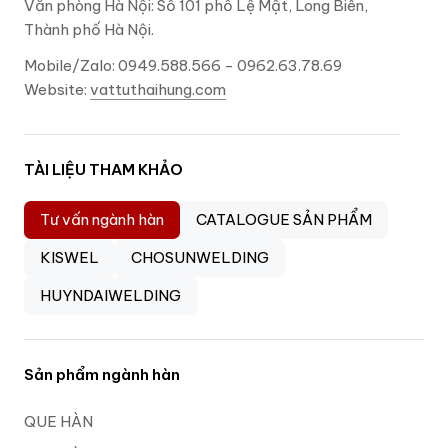
Văn phòng Hà Nội: Số 101 phố Lệ Mật, Long Biên,
Thành phố Hà Nội.
Mobile/Zalo: 0949.588.566 - 0962.63.78.69
Website:
vattuthaihung.com
TÀI LIỆU THAM KHẢO
Tư vấn ngành hàn
CATALOGUE SẢN PHẨM
KISWEL
CHOSUNWELDING
HUYNDAIWELDING
Sản phẩm ngành hàn
QUE HÀN