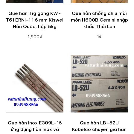
Que hàn Tig gang KW-
Que hàn chống chịu mài
T61 ERNi-1 1.6 mm Kiswel
mòn H600B Gemini nhập
Hàn Quốc, hộp 5kg
khẩu Thái Lan
1,900₫
1₫
ADD TO CART
ADD TO CART
Que hàn inox E309L-16
Que hàn LB-52U
ứng dụng hàn inox và
Kobelco chuyên gia hàn