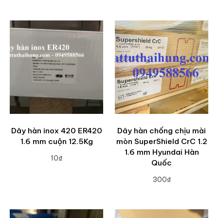
ADD TO CART
Dây hàn inox 420 ER420
Dây hàn chống chịu mài
1.6 mm cuộn 12.5Kg
mòn SuperShield CrC 1.2
1.6 mm Hyundai Hàn
10₫
Quốc
ADD TO CART
300₫
ADD TO CART