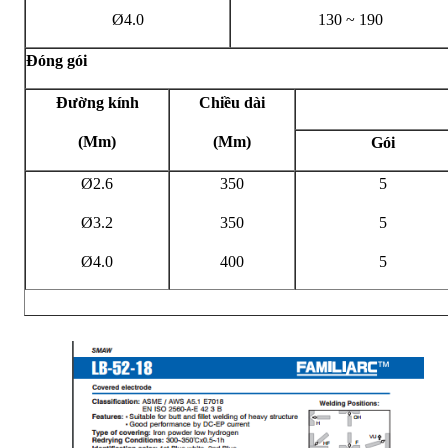
Ø4.0
130 ~ 190
Đóng gói
Đường kính
Chiều dài
(Mm)
(Mm)
Gói
Ø2.6
350
5
Ø3.2
350
5
Ø4.0
400
5