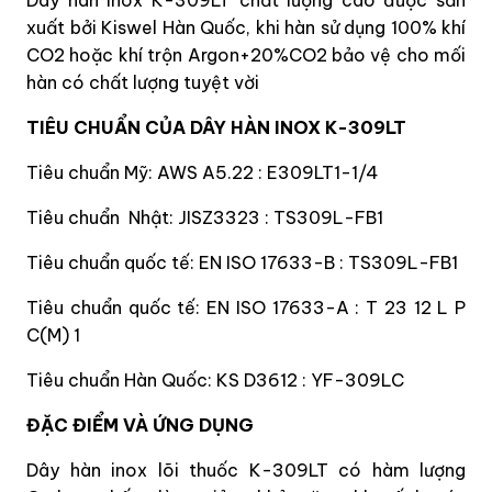
Dây hàn inox K-309LT chất lượng cao được sản
xuất bởi Kiswel Hàn Quốc, khi hàn sử dụng 100% khí
CO2 hoặc khí trộn Argon+20%CO2 bảo vệ cho mối
hàn có chất lượng tuyệt vời
TIÊU CHUẨN CỦA DÂY HÀN INOX K-309LT
Tiêu chuẩn Mỹ: AWS A5.22 : E309LT1-1/4
Tiêu chuẩn
Nhật: JISZ3323 : TS309L-FB1
Tiêu chuẩn quốc tế: EN ISO 17633-B : TS309L-FB1
Tiêu chuẩn quốc tế: EN ISO 17633-A : T 23 12 L P
C(M) 1
Tiêu chuẩn Hàn Quốc: KS D3612 : YF-309LC
ĐẶC ĐIỂM VÀ ỨNG DỤNG
Dây hàn inox lõi thuốc K-309LT có hàm lượng