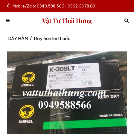
Mobile/Zalo: 0949.588.566 | 0962.63.78.69
Vật Tư Thái Hưng
DÂY HÀN
/
Dây hàn lõi thuốc