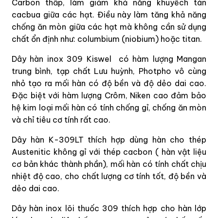
Carbon thấp, làm giảm khả năng khuyếch tán
cacbua giữa các hạt. Điều này làm tăng khả năng
chống ăn mòn giữa các hạt mà không cần sử dụng
chất ổn định như: columbium (niobium) hoặc titan.
Dây hàn inox 309 Kiswel
có hàm lượng Mangan
trung bình, tạp chất Lưu huỳnh, Photpho vô cùng
nhỏ tạo ra mối hàn có độ bền và độ dẻo dai cao.
Đặc biệt với hàm lượng Crôm, Niken cao đảm bảo
hệ kim loại mối hàn có tính chống gỉ, chống ăn mòn
và chỉ tiêu cơ tính rất cao.
Dây hàn K-309LT thích hợp dùng hàn cho thép
Austenitic không gỉ với thép cacbon ( hàn vật liệu
cơ bản khác thành phần), mối hàn có tính chất chịu
nhiệt độ cao, cho chất lượng cơ tính tốt, độ bền và
dẻo dai cao.
Dây hàn inox lõi thuốc 309 thích hợp cho hàn lớp