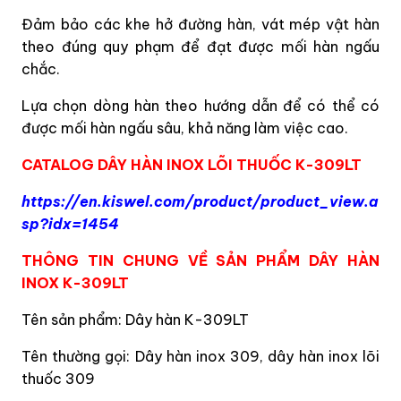
Đảm bảo các khe hở đường hàn, vát mép vật hàn
theo đúng quy phạm để đạt được mối hàn ngấu
chắc.
Lựa chọn dòng hàn theo hướng dẫn để có thể có
được mối hàn ngấu sâu, khả năng làm việc cao.
CATALOG DÂY HÀN INOX LÕI THUỐC K-309LT
https://en.kiswel.com/product/product_view.a
sp?idx=1454
THÔNG TIN CHUNG VỀ SẢN PHẨM DÂY HÀN
INOX K-309LT
Tên sản phẩm: Dây hàn K-309LT
Tên thường gọi: Dây hàn inox 309, dây hàn inox lõi
thuốc 309