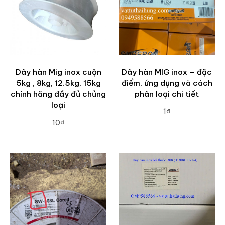
Dây hàn Mig inox cuộn
Dây hàn MIG inox – đặc
5kg , 8kg, 12.5kg, 15kg
điểm, ứng dụng và cách
chính hãng đầy đủ chủng
phân loại chi tiết
loại
1₫
10₫
ADD TO CART
ADD TO CART