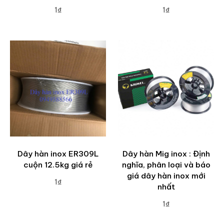
1₫
1₫
ADD TO CART
ADD TO CART
Dây hàn inox ER309L
Dây hàn Mig inox : Định
cuộn 12.5kg giá rẻ
nghĩa, phân loại và báo
giá dây hàn inox mới
1₫
nhất
ADD TO CART
1₫
ADD TO CART