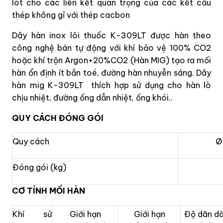
lót cho các liên kết quan trọng của các kết cấu
thép không gỉ với thép cacbon
Dây hàn inox lõi thuốc K-309LT được hàn theo
công nghệ bán tự động với khí bảo vệ 100% CO2
hoặc khí trộn Argon+20%CO2 (Hàn MIG) tạo ra mối
hàn ổn định ít bắn toé, đường hàn nhuyễn sáng. Dây
hàn mig K-309LT
thích hợp sử dụng cho hàn lò
chịu nhiệt, đường ống dẫn nhiệt, ống khói..
QUY CÁCH ĐÓNG GÓI
Quy cách
Ø
Đóng gói (kg)
CƠ TÍNH MỐI HÀN
Khí sử
Giới hạn
Giới hạn
Độ dãn dà