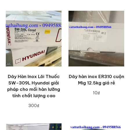
ADD TO CART
Dây Hàn Inox Lõi Thuốc
Dây hàn inox ER310 cuộn
SW-309L Hyundai giải
Mig 12.5kg giá rẻ
pháp cho mối hàn lưỡng
10₫
tính chất lượng cao
ADD TO CART
300₫
ADD TO CART