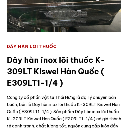
DÂY HÀN LÕI THUỐC
Dây hàn inox lõi thuốc K-
309LT Kiswel Hàn Quốc (
E309LT1-1/4 )
Công ty cổ phần vật tư Thái Hưng là đại lý chuyên bán
buôn, bán lẻ Dây hàn inox lõi thuốc K-309LT Kiswel Hàn
Quốc ( E309LT1-1/4 ). Sản phẩm Dây hàn inox lõi thuốc
K-309LT Kiswel Hàn Quốc ( E309LT1-1/4 ) có giá thành
rẻ cạnh tranh, chất lượng tốt, nguồn cung cấp luôn đầy