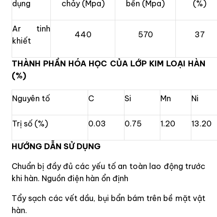
dụng
chảy (Mpa)
bền (Mpa)
(%)
Ar tinh
440
570
37
khiết
THÀNH PHẦN HÓA HỌC CỦA LỚP KIM LOẠI HÀN
(%)
Nguyên tố
C
Si
Mn
Ni
Trị số (%)
0.03
0.75
1.20
13.20
HƯỚNG DẪN SỬ DỤNG
Chuẩn bị đầy đủ các yếu tố an toàn lao động trước
khi hàn. Nguồn điện hàn ổn định
Tẩy sạch các vết dầu, bụi bẩn bám trên bề mặt vật
hàn.