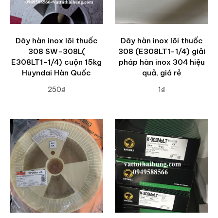
Dây hàn inox lõi thuốc
Dây hàn inox lõi thuốc
308 SW-308L(
308 (E308LT1-1/4) giải
E308LT1-1/4) cuộn 15kg
pháp hàn inox 304 hiệu
Huyndai Hàn Quốc
quả, giá rẻ
250₫
1₫
ADD TO CART
ADD TO CART