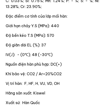
C: 0.03%; Si: 0.75%; Mn: 1.24%; P: - %; S: - %; Ni:
13.28%; Cr: 23.90%;
Đặc điểm cơ tính của lớp mối hàn:
Giới hạn chảy Y.S (MPa): 440
Độ bền kéo T.S (MPa): 570
Độ giãn dài EL (%): 37
IV(J): - (0
); 48 (-30
)
℃
℃
Nguồn điện hàn phù hợp: DC(+)
Khí bảo vệ: CO2 / Ar+20%CO2
Vị trí hàn: F, HF, H, VU, VD, OH
Hãng sản xuất: Kiswel
Xuất sứ:
Hàn Quốc