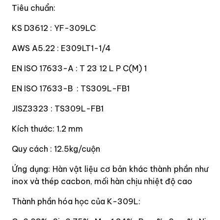
Tiêu chuẩn:
KS D3612 : YF-309LC
AWS A5.22 : E309LT1-1/4
EN ISO 17633-A : T 23 12 L P C(M) 1
EN ISO 17633-B
: TS309L-FB1
JISZ3323 : TS309L-FB1
Kích thước: 1.2 mm
Quy cách : 12.5kg/cuộn
Ứng dụng: Hàn vật liệu cơ bản khác thành phần như
inox và thép cacbon, mối hàn chịu nhiệt độ cao
Thành phần hóa học của K-309L: