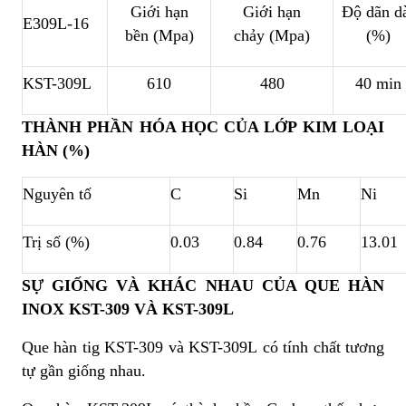
Giới hạn
Giới hạn
Độ dãn d
E309L-16
bền (Mpa)
chảy (Mpa)
(%)
KST-309L
610
480
40 min
THÀNH PHẦN HÓA HỌC CỦA LỚP KIM LOẠI
HÀN (%)
Nguyên tố
C
Si
Mn
Ni
Trị số (%)
0.03
0.84
0.76
13.01
SỰ GIỐNG VÀ KHÁC NHAU CỦA QUE HÀN
INOX KST-309 VÀ KST-309L
Que hàn tig KST-309 và KST-309L có tính chất tương
tự gần giống nhau.