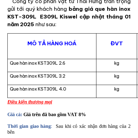
Công ty cổ phần vật tư Thái Hưng trân trọng
gửi tới quý khách hàng
bảng giá que hàn inox
KST-309L
E309L
Kiswel cập nhật
tháng 01
năm 2025
như sau:
MÔ TẢ HÀNG HOÁ
ĐVT
Que hàn inox KST309L 2.6
kg
Que hàn inox KST309L 3.2
kg
Que hàn inox KST309L 4.0
kg
Điều kiện thương mại
Giá cả:
Giá trên đã bao gồm VAT 8%
Thời gian giao hàng
:
Sau khi có xác nhận đơn hàng của 2
bên