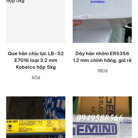
Que hàn chịu lực LB-52
Dây hàn nhôm ER5356
E7016 loại 3.2 mm
1.2 mm chính hãng, giá rẻ
Kobelco hộp 5kg
180₫
60₫
ADD TO CART
ADD TO CART