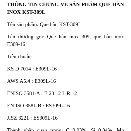
THÔNG TIN CHUNG VỀ SẢN PHẨM QUE HÀN
INOX KST-309L
Tên sản phẩm: Que hàn KST-309L
Tên thường gọi: Que hàn inox 309, que hàn inox
E309-16
Tiêu chuẩn:
KS D 7014 : E309L-16
AWS A5.4 : E309L-16
ENISO 3581-A : E 23 12 L R 12
EN ISO 3581-B : ES309L-16
JISZ 3221 : ES309L-16
Thành phần quan trọng: C 0.03%, Si 0.84%, Mn