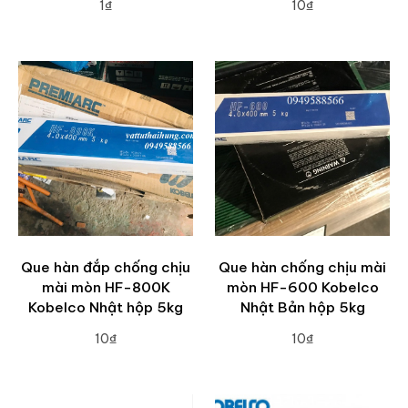
1₫
10₫
ADD TO CART
ADD TO CART
Que hàn đắp chống chịu
Que hàn chống chịu mài
mài mòn HF-800K
mòn HF-600 Kobelco
Kobelco Nhật hộp 5kg
Nhật Bản hộp 5kg
10₫
10₫
ADD TO CART
ADD TO CART