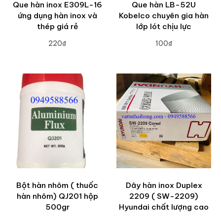
Que hàn inox E309L-16
Que hàn LB-52U
ứng dụng hàn inox và
Kobelco chuyên gia hàn
thép giá rẻ
lớp lót chịu lực
220₫
100₫
ADD TO CART
ADD TO CART
Bột hàn nhôm ( thuốc
Dây hàn inox Duplex
hàn nhôm) QJ201 hộp
2209 ( SW-2209)
500gr
Hyundai chất lượng cao