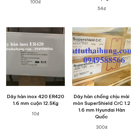
100₫
54₫
ADD TO CART
ADD TO CART
Dây hàn inox 420 ER420
Dây hàn chống chịu mài
1.6 mm cuộn 12.5Kg
mòn SuperShield CrC 1.2
1.6 mm Hyundai Hàn
10₫
Quốc
ADD TO CART
300₫
ADD TO CART