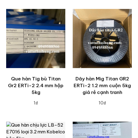
Que hàn Tig bù Titan
Dây hàn Mig Titan GR2
Gr2 ERTi-2 2.4 mm hộp
ERTi-2 1.2 mm cuộn 5kg
5kg
giá rẻ cạnh tranh
1₫
10₫
ADD TO CART
ADD TO CART