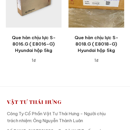
Que hàn chịu lực S-
Que hàn chịu lực S-
8016.G ( E8016-G)
8018.G ( E8018-G)
Hyundai hộp 5kg
Hyundai hộp 5kg
1₫
1₫
ADD TO CART
ADD TO CART
VẬT TƯ THÁI HƯNG
Công Ty Cổ Phần Vật Tư Thái Hưng - Người chịu
trách nhiệm: Ông Nguyễn Thành Luân