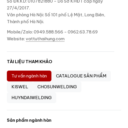
Số ĐKKD: 0107821880 - Do Sở KHĐT cấp ngày
27/4/2017.
Văn phòng Hà Nội: Số 101 phố Lệ Mật, Long Biên,
Thành phố Hà Nội.
Mobile/Zalo: 0949.588.566 - 0962.63.78.69
Website:
vattuthaihung.com
TÀI LIỆU THAM KHẢO
Tư vấn ngành hàn
CATALOGUE SẢN PHẨM
KISWEL
CHOSUNWELDING
HUYNDAIWELDING
Sản phẩm ngành hàn