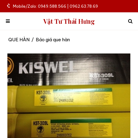
Mobile/Zalo: 0949.588.566 | 0962.63.78.69
Vật Tư Thái Hưng
QUE HÀN
/
Báo giá que hàn