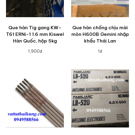
Que hàn Tig gang KW-
Que hàn chống chịu mài
T61 ERNi-1 1.6 mm Kiswel
mòn H600B Gemini nhập
Hàn Quốc, hộp 5kg
khẩu Thái Lan
1,900₫
1₫
ADD TO CART
ADD TO CART