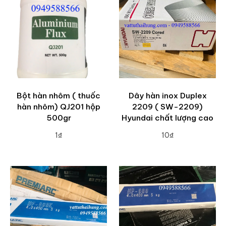
Bột hàn nhôm ( thuốc
Dây hàn inox Duplex
hàn nhôm) QJ201 hộp
2209 ( SW-2209)
500gr
Hyundai chất lượng cao
1₫
10₫
ADD TO CART
ADD TO CART