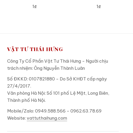
1₫
1₫
ADD TO CART
ADD TO CART
VẬT TƯ THÁI HƯNG
Công Ty Cổ Phần Vật Tư Thái Hưng - Người chịu
trách nhiệm: Ông Nguyễn Thành Luân
Số ĐKKD: 0107821880 - Do Sở KHĐT cấp ngày
27/4/2017.
Văn phòng Hà Nội: Số 101 phố Lệ Mật, Long Biên,
Thành phố Hà Nội.
Mobile/Zalo: 0949.588.566 - 0962.63.78.69
Website:
vattuthaihung.com