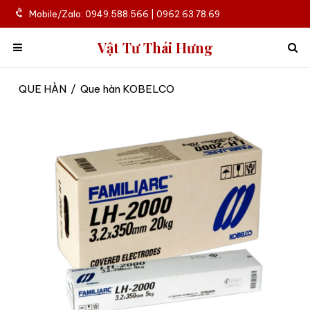
Mobile/Zalo: 0949.588.566 | 0962.63.78.69
Vật Tư Thái Hưng
QUE HÀN
/
Que hàn KOBELCO