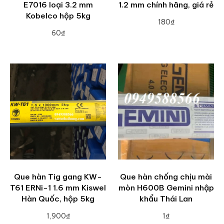
E7016 loại 3.2 mm
1.2 mm chính hãng, giá rẻ
Kobelco hộp 5kg
180₫
60₫
ADD TO CART
ADD TO CART
Que hàn Tig gang KW-
Que hàn chống chịu mài
T61 ERNi-1 1.6 mm Kiswel
mòn H600B Gemini nhập
Hàn Quốc, hộp 5kg
khẩu Thái Lan
1,900₫
1₫