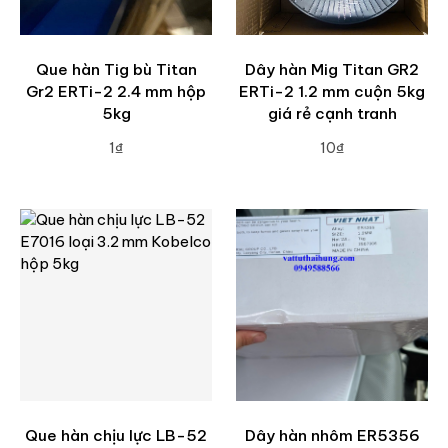
Que hàn Tig bù Titan
Dây hàn Mig Titan GR2
Gr2 ERTi-2 2.4 mm hộp
ERTi-2 1.2 mm cuộn 5kg
5kg
giá rẻ cạnh tranh
1₫
10₫
ADD TO CART
ADD TO CART
Que hàn chịu lực LB-52
Dây hàn nhôm ER5356