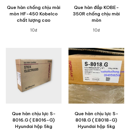
Que hàn chống chịu mài
Que hàn đắp KOBE-
mòn HF-450 Kobelco
350R chống chịu mài
chất lượng cao
mòn
10₫
10₫
ADD TO CART
ADD TO CART
Que hàn chịu lực S-
Que hàn chịu lực S-
8016.G ( E8016-G)
8018.G ( E8018-G)
Hyundai hộp 5kg
Hyundai hộp 5kg