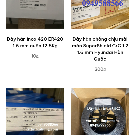
Dây hàn inox 420 ER420
Dây hàn chống chịu mài
1.6 mm cuộn 12.5Kg
mòn SuperShield CrC 1.2
1.6 mm Hyundai Hàn
10₫
Quốc
ADD TO CART
300₫
ADD TO CART