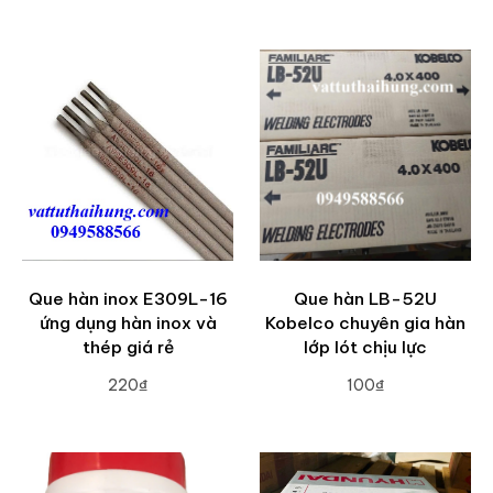
ADD TO CART
ADD TO CART
Que hàn inox E309L-16
Que hàn LB-52U
ứng dụng hàn inox và
Kobelco chuyên gia hàn
thép giá rẻ
lớp lót chịu lực
220₫
100₫
ADD TO CART
ADD TO CART