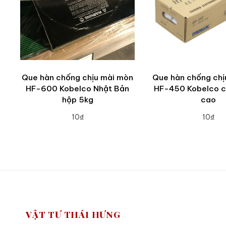
Que hàn chống chịu mài mòn
Que hàn chống chị
HF-600 Kobelco Nhật Bản
HF-450 Kobelco c
hộp 5kg
cao
10₫
10₫
ADD TO CART
ADD TO CA
VẬT TƯ THÁI HƯNG