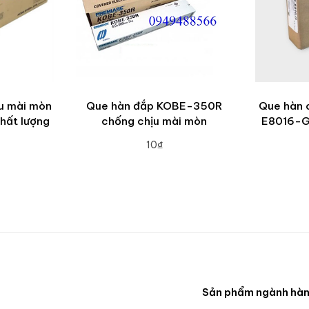
u mài mòn
Que hàn đắp KOBE-350R
Que hàn c
hất lượng
chống chịu mài mòn
E8016-G
10₫
ADD TO CART
A
RT
Sản phẩm ngành hà