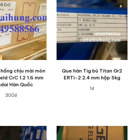
chống chịu mài mòn
Que hàn Tig bù Titan Gr2
eld CrC 1.2 1.6 mm
ERTi-2 2.4 mm hộp 5kg
dai Hàn Quốc
1₫
300₫
ADD TO CART
DD TO CART