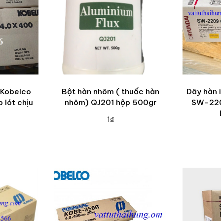
 Kobelco
Bột hàn nhôm ( thuốc hàn
Dây hàn 
 lót chịu
nhôm) QJ201 hộp 500gr
SW-220
1₫
ADD TO CART
RT
A