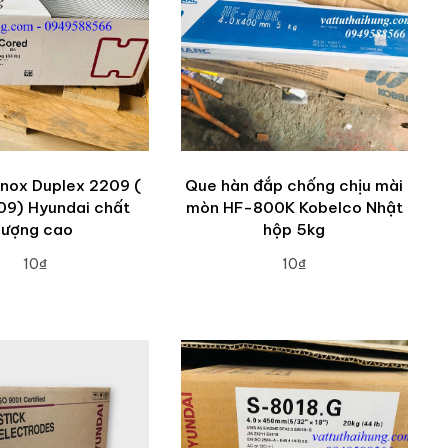
inox Duplex 2209 (
Que hàn đắp chống chịu mài
9) Hyundai chất
mòn HF-800K Kobelco Nhật
lượng cao
hộp 5kg
10₫
10₫
DD TO CART
ADD TO CART