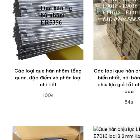
Các loại que hàn nhôm tổng
Các loại que hàn ch
quan, đặc điểm và phân loại
biến nhất, nơi bá
chi tiết
chịu lực giá tốt c
cao
100₫
54₫
ADD TO CART
ADD TO CA