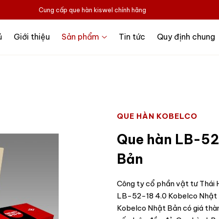
Cung cấp que hàn kiswel chính hãng
ủ
Giới thiệu
Sản phẩm
Tin tức
Quy định chung
QUE HÀN KOBELCO
Que hàn LB-52
Bản
Công ty cổ phần vật tư Thái H
LB-52-18 4.0 Kobelco Nhật 
Kobelco Nhật Bản có giá thàn