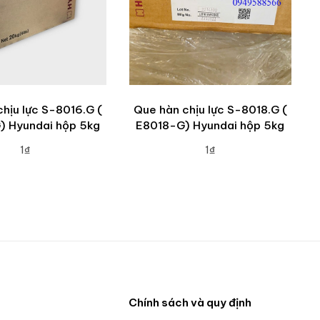
hịu lực S-8016.G (
Que hàn chịu lực S-8018.G (
) Hyundai hộp 5kg
E8018-G) Hyundai hộp 5kg
1₫
1₫
DD TO CART
ADD TO CART
n
Chính sách và quy định