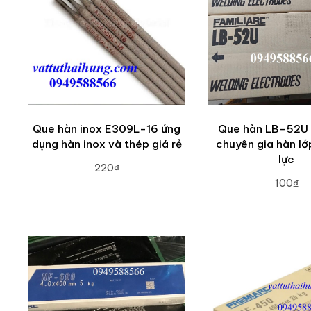
Que hàn inox E309L-16 ứng
Que hàn LB-52U
dụng hàn inox và thép giá rẻ
chuyên gia hàn lớp
lực
220₫
100₫
ADD TO CART
ADD TO CA