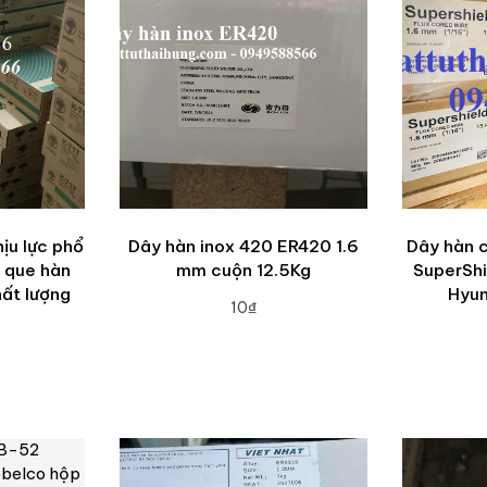
ịu lực phổ
Dây hàn inox 420 ER420 1.6
Dây hàn 
n que hàn
mm cuộn 12.5Kg
SuperShi
hất lượng
Hyun
10₫
ADD TO CART
A
RT