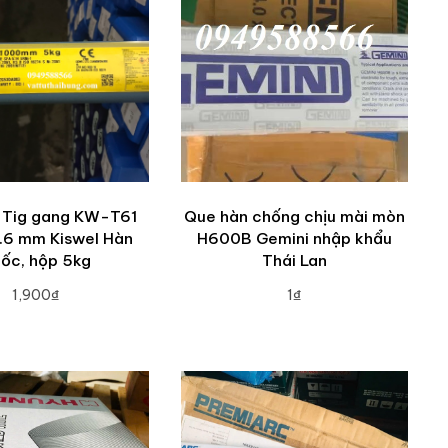
 Tig gang KW-T61
Que hàn chống chịu mài mòn
1.6 mm Kiswel Hàn
H600B Gemini nhập khẩu
ốc, hộp 5kg
Thái Lan
1,900₫
1₫
DD TO CART
ADD TO CART