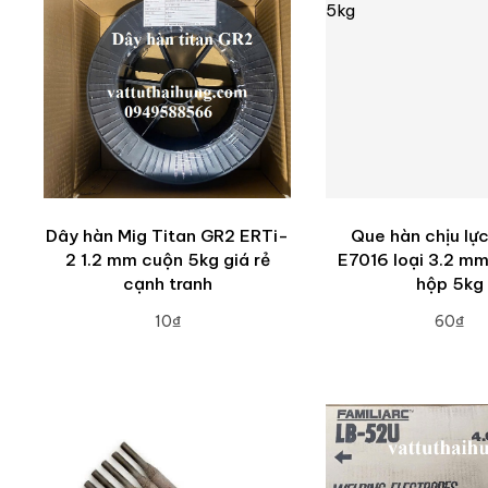
Dây hàn Mig Titan GR2 ERTi-
Que hàn chịu lự
2 1.2 mm cuộn 5kg giá rẻ
E7016 loại 3.2 m
cạnh tranh
hộp 5kg
10₫
60₫
ADD TO CART
ADD TO CA