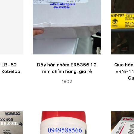
c LB-52
Dây hàn nhôm ER5356 1.2
Que hàn
m Kobelco
mm chính hãng, giá rẻ
ERNi-1 
Qu
180₫
ADD TO CART
RT
A