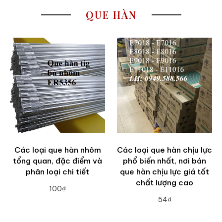
QUE HÀN
Các loại que hàn nhôm
Các loại que hàn chịu lực
tổng quan, đặc điểm và
phổ biến nhất, nơi bán
phân loại chi tiết
que hàn chịu lực giá tốt
chất lượng cao
100₫
54₫
ADD TO CART
ADD TO CART