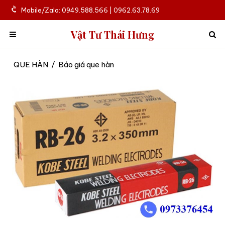
Mobile/Zalo: 0949.588.566 | 0962.63.78.69
Vật Tư Thái Hưng
QUE HÀN
/
Báo giá que hàn