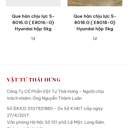
Que hàn chịu lực S-
Que hàn chịu lực S-
8016.G ( E8016-G)
8018.G ( E8018-G)
Hyundai hộp 5kg
Hyundai hộp 5kg
1₫
1₫
ADD TO CART
ADD TO CART
VẬT TƯ THÁI HƯNG
Công Ty Cổ Phần Vật Tư Thái Hưng - Người chịu
trách nhiệm: Ông Nguyễn Thành Luân
Số ĐKKD: 0107821880 - Do Sở KHĐT cấp ngày
27/4/2017.
Văn phòng Hà Nội: Số 101 phố Lệ Mật, Long Biên,