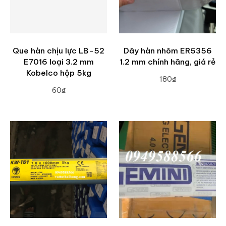
Que hàn chịu lực LB-52
Dây hàn nhôm ER5356
E7016 loại 3.2 mm
1.2 mm chính hãng, giá rẻ
Kobelco hộp 5kg
180₫
60₫
ADD TO CART
ADD TO CART