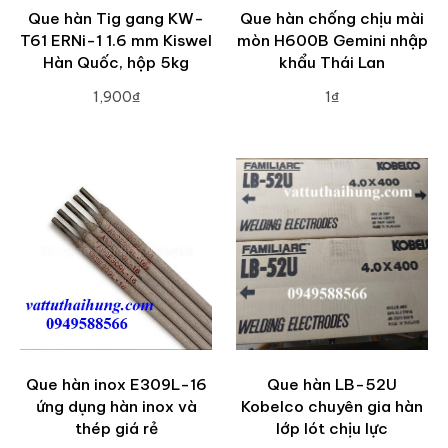
Que hàn Tig gang KW-
Que hàn chống chịu mài
T61 ERNi-1 1.6 mm Kiswel
mòn H600B Gemini nhập
Hàn Quốc, hộp 5kg
khẩu Thái Lan
1,900₫
1₫
ADD TO CART
ADD TO CART
Que hàn inox E309L-16
Que hàn LB-52U
ứng dụng hàn inox và
Kobelco chuyên gia hàn
thép giá rẻ
lớp lót chịu lực