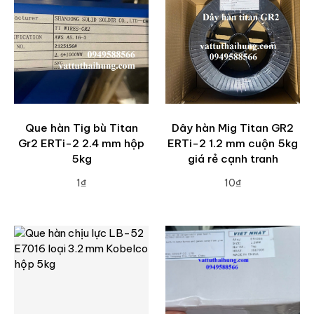
Que hàn Tig bù Titan
Dây hàn Mig Titan GR2
Gr2 ERTi-2 2.4 mm hộp
ERTi-2 1.2 mm cuộn 5kg
5kg
giá rẻ cạnh tranh
1₫
10₫
ADD TO CART
ADD TO CART