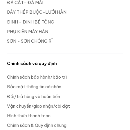
ĐÁ CẮT- ĐÁ MÀI
DÂY THÉP BUỘC-LƯỚI HÀN
ĐINH - ĐINH BÊ TÔNG
PHỤ KIỆN MÁY HÀN
SƠN - SƠN CHỐNG RỈ
Chính sách và quy định
Chính sách bảo hành/bảo trì
Bảo mật thông tin cá nhân
Đổi/trả hàng và hoàn tiền
Vận chuyển/giao nhận/cài đặt
Hình thức thanh toán
Chính sách & Quy định chung