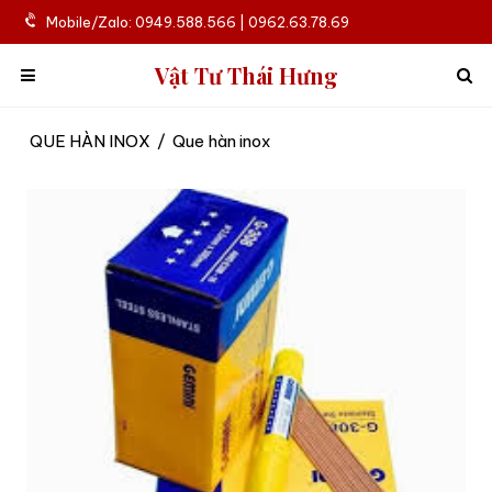
Mobile/Zalo: 0949.588.566 | 0962.63.78.69
Vật Tư Thái Hưng
QUE HÀN INOX
/
Que hàn inox