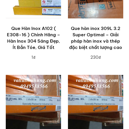
Que Hàn Inox A102 (
Que hàn inox 309L 3.2
E308-16 ) Chính Hãng –
Super Optimal – Giải
Hàn Inox 304 Sáng Đẹp,
pháp hàn inox và thép
Ít Bắn Tóe, Giá Tốt
đặc biệt chất lượng cao
1₫
230₫
ADD TO CART
ADD TO CART