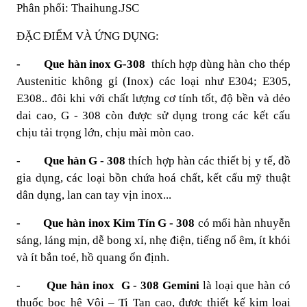
Phân phối: Thaihung.JSC
ĐẶC ĐIỂM VÀ ỨNG DỤNG:
- Que hàn inox G-308
thích hợp dùng hàn cho thép
Austenitic không gỉ (Inox) các loại như E304; E305,
E308.. đôi khi với chất lượng cơ tính tốt, độ bền và dẻo
dai cao, G - 308 còn được sử dụng trong các kết cấu
chịu tải trọng lớn, chịu mài mòn cao.
- Que hàn G - 308
thích hợp hàn các thiết bị y tế, đồ
gia dụng, các loại bồn chứa hoá chất, kết cấu mỹ thuật
dân dụng, lan can tay vịn inox...
- Que hàn inox Kim Tín G - 308
có mối hàn nhuyễn
sáng, láng mịn, dễ bong xỉ, nhẹ điện, tiếng nổ êm, ít khói
và ít bắn toé, hồ quang ổn định.
- Que hàn inox
G - 308 Gemini
là loại que hàn có
thuốc bọc hệ Vôi – Ti Tan cao, được thiết kế kim loại