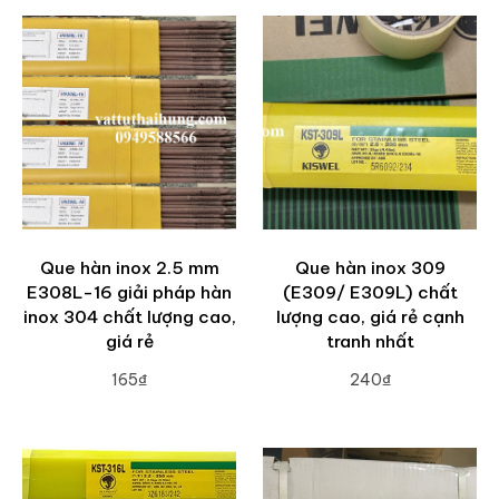
Que hàn inox 2.5 mm
Que hàn inox 309
E308L-16 giải pháp hàn
(E309/ E309L) chất
inox 304 chất lượng cao,
lượng cao, giá rẻ cạnh
giá rẻ
tranh nhất
165₫
240₫
ADD TO CART
ADD TO CART