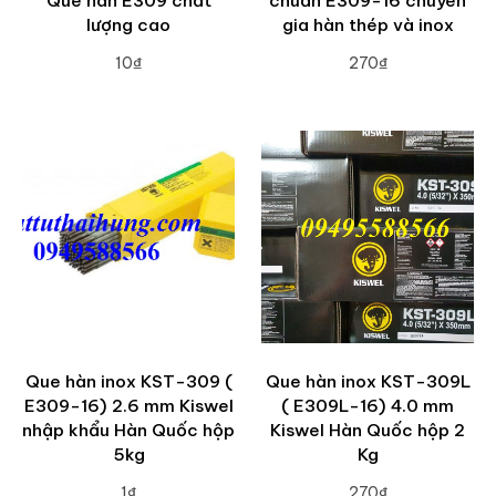
Que hàn E309 chất
chuẩn E309-16 chuyên
lượng cao
gia hàn thép và inox
10₫
270₫
ADD TO CART
ADD TO CART
Que hàn inox KST-309 (
Que hàn inox KST-309L
E309-16) 2.6 mm Kiswel
( E309L-16) 4.0 mm
nhập khẩu Hàn Quốc hộp
Kiswel Hàn Quốc hộp 2
5kg
Kg
1₫
270₫