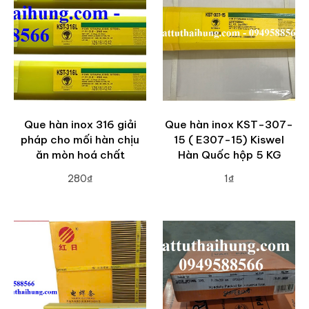
Que hàn inox 316 giải
Que hàn inox KST-307-
pháp cho mối hàn chịu
15 ( E307-15) Kiswel
ăn mòn hoá chất
Hàn Quốc hộp 5 KG
280₫
1₫
ADD TO CART
ADD TO CART