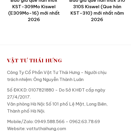
Báo giá que hàn inox
Báo giá que hàn inox 310
KST-309Mo Kiswel
310S Kiswel (Que hàn
(E309Mo-16) mới nhất
KST-310) mới nhất năm
2026
2026
VẬT TƯ THÁI HƯNG
Công Ty Cổ Phần Vật Tư Thái Hưng - Người chịu
trách nhiệm: Ông Nguyễn Thành Luân
Số ĐKKD: 0107821880 - Do Sở KHĐT cấp ngày
27/4/2017.
Văn phòng Hà Nội: Số 101 phố Lệ Mật, Long Biên,
Thành phố Hà Nội.
Mobile/Zalo: 0949.588.566 - 0962.63.78.69
Website:
vattuthaihung.com