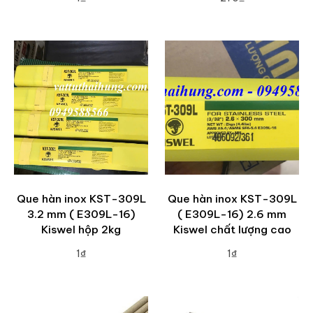
ADD TO CART
ADD TO CART
Que hàn inox KST-309L
Que hàn inox KST-309L
3.2 mm ( E309L-16)
( E309L-16) 2.6 mm
Kiswel hộp 2kg
Kiswel chất lượng cao
1₫
1₫
ADD TO CART
ADD TO CART