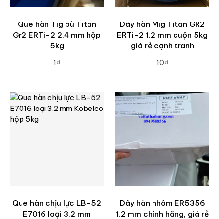
Que hàn Tig bù Titan
Dây hàn Mig Titan GR2
Gr2 ERTi-2 2.4 mm hộp
ERTi-2 1.2 mm cuộn 5kg
5kg
giá rẻ cạnh tranh
1₫
10₫
ADD TO CART
ADD TO CART
Que hàn chịu lực LB-52
Dây hàn nhôm ER5356
E7016 loại 3.2 mm
1.2 mm chính hãng, giá rẻ