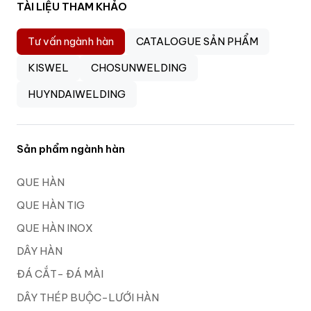
TÀI LIỆU THAM KHẢO
Tư vấn ngành hàn
CATALOGUE SẢN PHẨM
KISWEL
CHOSUNWELDING
HUYNDAIWELDING
Sản phẩm ngành hàn
QUE HÀN
QUE HÀN TIG
QUE HÀN INOX
DÂY HÀN
ĐÁ CẮT- ĐÁ MÀI
DÂY THÉP BUỘC-LƯỚI HÀN