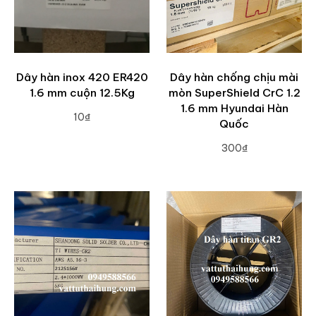
Dây hàn inox 420 ER420
Dây hàn chống chịu mài
1.6 mm cuộn 12.5Kg
mòn SuperShield CrC 1.2
1.6 mm Hyundai Hàn
10₫
Quốc
ADD TO CART
300₫
ADD TO CART