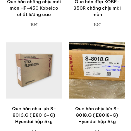
Que hàn chống chịu mài
Que hàn đắp KOBE-
mòn HF-450 Kobelco
350R chống chịu mài
chất lượng cao
mòn
10₫
10₫
ADD TO CART
ADD TO CART
Que hàn chịu lực S-
Que hàn chịu lực S-
8016.G ( E8016-G)
8018.G ( E8018-G)
Hyundai hộp 5kg
Hyundai hộp 5kg