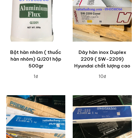
Bột hàn nhôm ( thuốc
Dây hàn inox Duplex
hàn nhôm) QJ201 hộp
2209 ( SW-2209)
500gr
Hyundai chất lượng cao
1₫
10₫
ADD TO CART
ADD TO CART