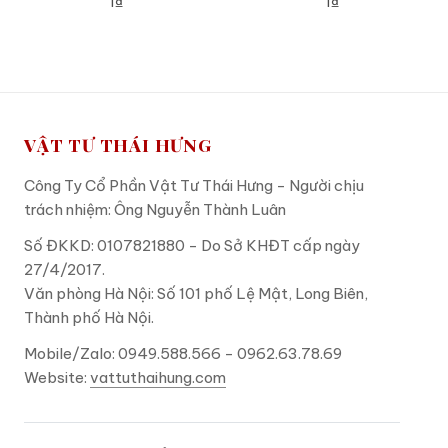
1₫
1₫
ADD TO CART
ADD TO CART
VẬT TƯ THÁI HƯNG
Công Ty Cổ Phần Vật Tư Thái Hưng - Người chịu
trách nhiệm: Ông Nguyễn Thành Luân
Số ĐKKD: 0107821880 - Do Sở KHĐT cấp ngày
27/4/2017.
Văn phòng Hà Nội: Số 101 phố Lệ Mật, Long Biên,
Thành phố Hà Nội.
Mobile/Zalo: 0949.588.566 - 0962.63.78.69
Website:
vattuthaihung.com