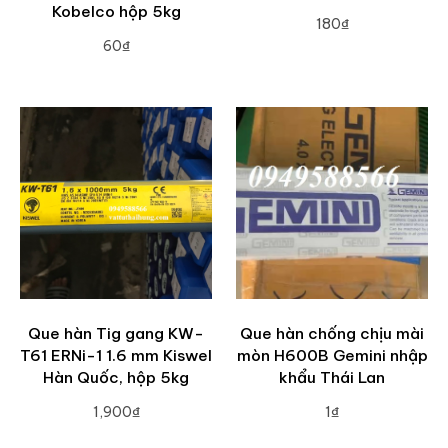
Kobelco hộp 5kg
180₫
60₫
ADD TO CART
ADD TO CART
Que hàn Tig gang KW-
Que hàn chống chịu mài
T61 ERNi-1 1.6 mm Kiswel
mòn H600B Gemini nhập
Hàn Quốc, hộp 5kg
khẩu Thái Lan
1,900₫
1₫
ADD TO CART
ADD TO CART