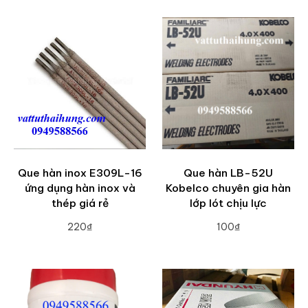
Que hàn inox E309L-16
Que hàn LB-52U
ứng dụng hàn inox và
Kobelco chuyên gia hàn
thép giá rẻ
lớp lót chịu lực
220₫
100₫
ADD TO CART
ADD TO CART