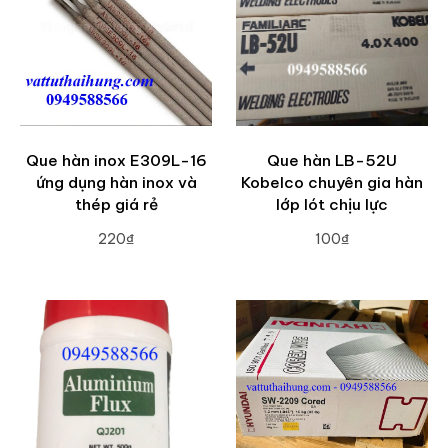
Que hàn inox E309L-16
Que hàn LB-52U
ứng dụng hàn inox và
Kobelco chuyên gia hàn
thép giá rẻ
lớp lót chịu lực
220₫
100₫
ADD TO CART
ADD TO CART