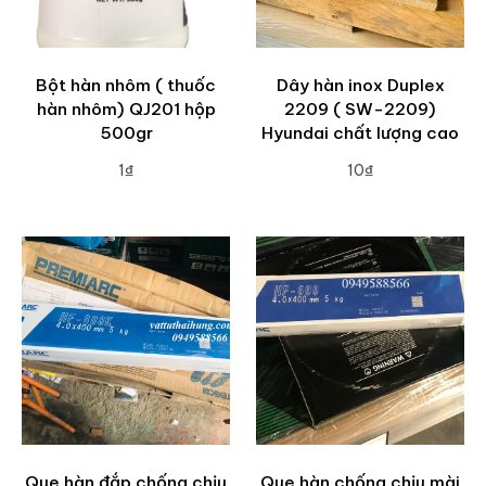
Bột hàn nhôm ( thuốc
Dây hàn inox Duplex
hàn nhôm) QJ201 hộp
2209 ( SW-2209)
500gr
Hyundai chất lượng cao
1₫
10₫
ADD TO CART
ADD TO CART
Que hàn đắp chống chịu
Que hàn chống chịu mài