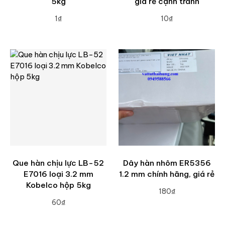
5kg
giá rẻ cạnh tranh
1₫
10₫
ADD TO CART
ADD TO CART
Que hàn chịu lực LB-52
Dây hàn nhôm ER5356
E7016 loại 3.2 mm
1.2 mm chính hãng, giá rẻ
Kobelco hộp 5kg
180₫
60₫
ADD TO CART
ADD TO CART