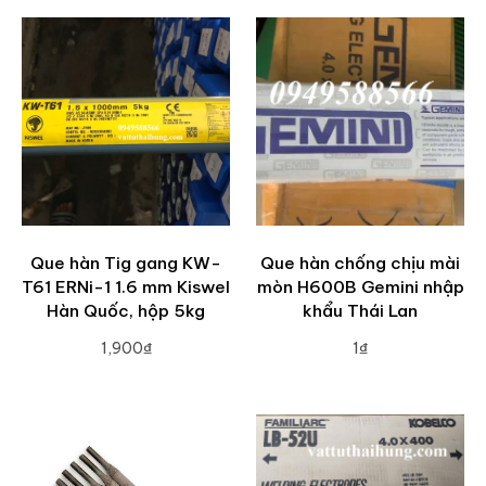
Que hàn Tig gang KW-
Que hàn chống chịu mài
T61 ERNi-1 1.6 mm Kiswel
mòn H600B Gemini nhập
Hàn Quốc, hộp 5kg
khẩu Thái Lan
1,900₫
1₫
ADD TO CART
ADD TO CART