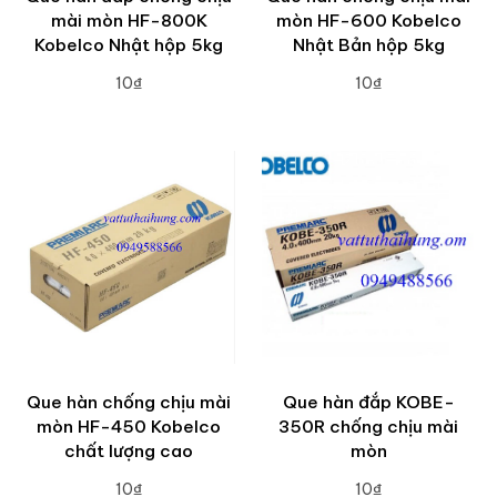
mài mòn HF-800K
mòn HF-600 Kobelco
Kobelco Nhật hộp 5kg
Nhật Bản hộp 5kg
10₫
10₫
ADD TO CART
ADD TO CART
Que hàn chống chịu mài
Que hàn đắp KOBE-
mòn HF-450 Kobelco
350R chống chịu mài
chất lượng cao
mòn
10₫
10₫