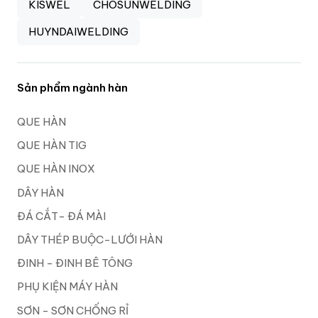
KISWEL
CHOSUNWELDING
HUYNDAIWELDING
Sản phẩm ngành hàn
QUE HÀN
QUE HÀN TIG
QUE HÀN INOX
DÂY HÀN
ĐÁ CẮT- ĐÁ MÀI
DÂY THÉP BUỘC-LƯỚI HÀN
ĐINH - ĐINH BÊ TÔNG
PHỤ KIỆN MÁY HÀN
SƠN - SƠN CHỐNG RỈ