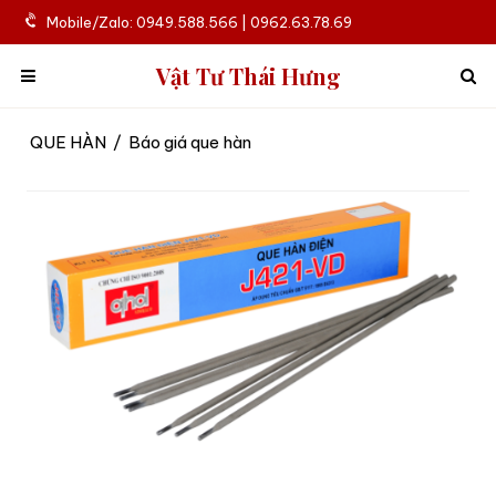
Mobile/Zalo: 0949.588.566 | 0962.63.78.69
Vật Tư Thái Hưng
QUE HÀN
/
Báo giá que hàn