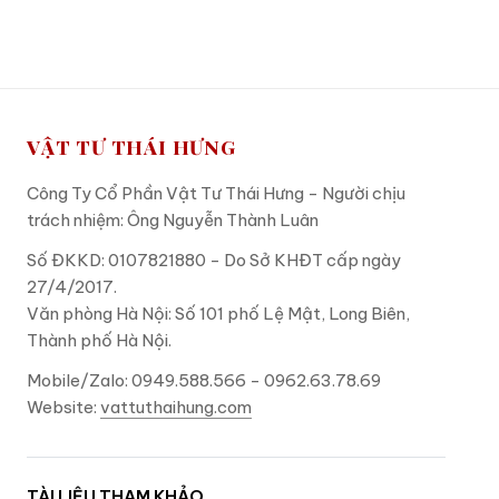
ADD TO CART
ADD TO CART
VẬT TƯ THÁI HƯNG
Công Ty Cổ Phần Vật Tư Thái Hưng - Người chịu
trách nhiệm: Ông Nguyễn Thành Luân
Số ĐKKD: 0107821880 - Do Sở KHĐT cấp ngày
27/4/2017.
Văn phòng Hà Nội: Số 101 phố Lệ Mật, Long Biên,
Thành phố Hà Nội.
Mobile/Zalo: 0949.588.566 - 0962.63.78.69
Website:
vattuthaihung.com
TÀI LIỆU THAM KHẢO