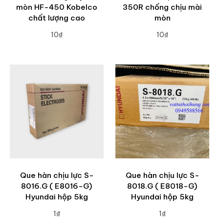
mòn HF-450 Kobelco
350R chống chịu mài
chất lượng cao
mòn
10₫
10₫
ADD TO CART
ADD TO CART
Que hàn chịu lực S-
Que hàn chịu lực S-
8016.G ( E8016-G)
8018.G ( E8018-G)
Hyundai hộp 5kg
Hyundai hộp 5kg
1₫
1₫