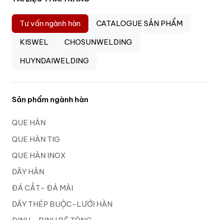
Tư vấn ngành hàn
CATALOGUE SẢN PHẨM
KISWEL
CHOSUNWELDING
HUYNDAIWELDING
Sản phẩm ngành hàn
QUE HÀN
QUE HÀN TIG
QUE HÀN INOX
DÂY HÀN
ĐÁ CẮT- ĐÁ MÀI
DÂY THÉP BUỘC-LƯỚI HÀN