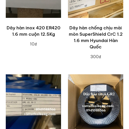
Dây hàn inox 420 ER420
Dây hàn chống chịu mài
1.6 mm cuộn 12.5Kg
mòn SuperShield CrC 1.2
1.6 mm Hyundai Hàn
10₫
Quốc
ADD TO CART
300₫
ADD TO CART