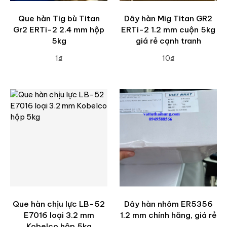
Que hàn Tig bù Titan
Dây hàn Mig Titan GR2
Gr2 ERTi-2 2.4 mm hộp
ERTi-2 1.2 mm cuộn 5kg
5kg
giá rẻ cạnh tranh
1₫
10₫
ADD TO CART
ADD TO CART
Que hàn chịu lực LB-52
Dây hàn nhôm ER5356
E7016 loại 3.2 mm
1.2 mm chính hãng, giá rẻ
Kobelco hộp 5kg