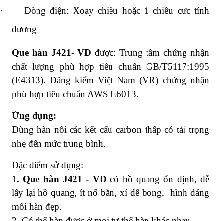
·
Dòng điện: Xoay chiều hoặc 1 chiều cực tính
dương
Que hàn J421- VD
được: Trung tâm chứng nhận
chất lượng phù hợp tiêu chuẩn GB/T5117:1995
(E4313). Đăng kiểm Việt Nam (VR) chứng nhận
phù hợp tiêu chuẩn AWS E6013.
Ứng dụng:
Dùng hàn nối các kết cấu carbon thấp có tải trọng
nhẹ đến mức trung bình.
Đặc điểm sử dụng:
1
. Que hàn J421 - VD
có hồ quang ổn định, dễ
lấy lại hồ quang, ít nổ bắn, xỉ dễ bong, hình dáng
mối hàn đẹp.
2. Có thể hàn được ở mọi tư thế hàn khác nhau.