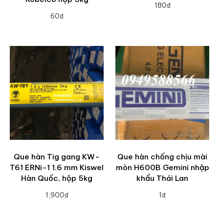
180₫
60₫
ADD TO CART
ADD TO CART
Que hàn Tig gang KW-
Que hàn chống chịu mài
T61 ERNi-1 1.6 mm Kiswel
mòn H600B Gemini nhập
Hàn Quốc, hộp 5kg
khẩu Thái Lan
1,900₫
1₫
ADD TO CART
ADD TO CART