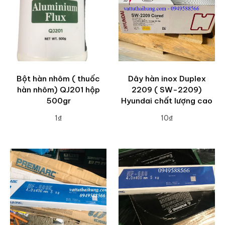
Bột hàn nhôm ( thuốc
Dây hàn inox Duplex
hàn nhôm) QJ201 hộp
2209 ( SW-2209)
500gr
Hyundai chất lượng cao
1₫
10₫
ADD TO CART
ADD TO CART