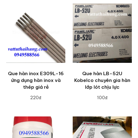
Que hàn inox E309L-16
Que hàn LB-52U
ứng dụng hàn inox và
Kobelco chuyên gia hàn
thép giá rẻ
lớp lót chịu lực
220₫
100₫
ADD TO CART
ADD TO CART