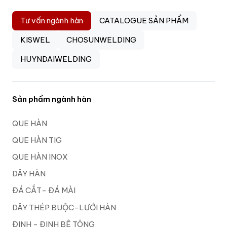
Tư vấn ngành hàn
CATALOGUE SẢN PHẨM
KISWEL
CHOSUNWELDING
HUYNDAIWELDING
Sản phẩm ngành hàn
QUE HÀN
QUE HÀN TIG
QUE HÀN INOX
DÂY HÀN
ĐÁ CẮT- ĐÁ MÀI
DÂY THÉP BUỘC-LƯỚI HÀN
ĐINH - ĐINH BÊ TÔNG