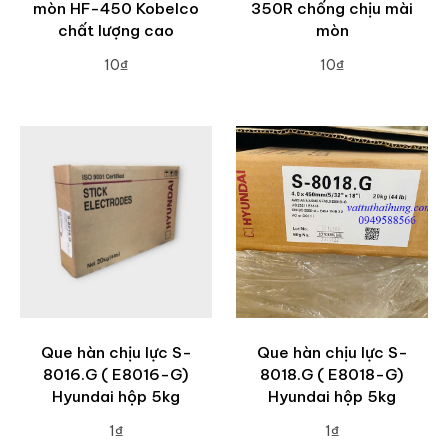
mòn HF-450 Kobelco
350R chống chịu mài
chất lượng cao
mòn
10₫
10₫
ADD TO CART
ADD TO CART
Que hàn chịu lực S-
Que hàn chịu lực S-
8016.G ( E8016-G)
8018.G ( E8018-G)
Hyundai hộp 5kg
Hyundai hộp 5kg
1₫
1₫