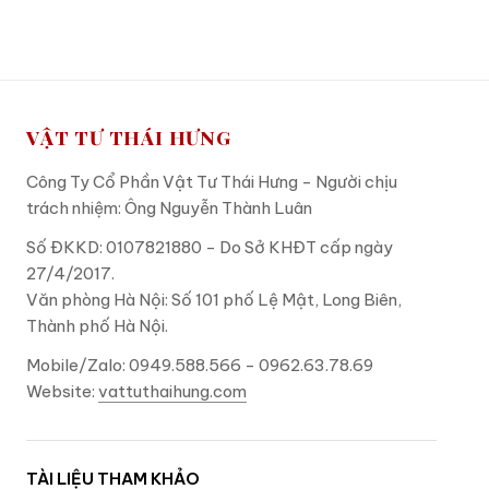
ADD TO CART
ADD TO CART
VẬT TƯ THÁI HƯNG
Công Ty Cổ Phần Vật Tư Thái Hưng - Người chịu
trách nhiệm: Ông Nguyễn Thành Luân
Số ĐKKD: 0107821880 - Do Sở KHĐT cấp ngày
27/4/2017.
Văn phòng Hà Nội: Số 101 phố Lệ Mật, Long Biên,
Thành phố Hà Nội.
Mobile/Zalo: 0949.588.566 - 0962.63.78.69
Website:
vattuthaihung.com
TÀI LIỆU THAM KHẢO