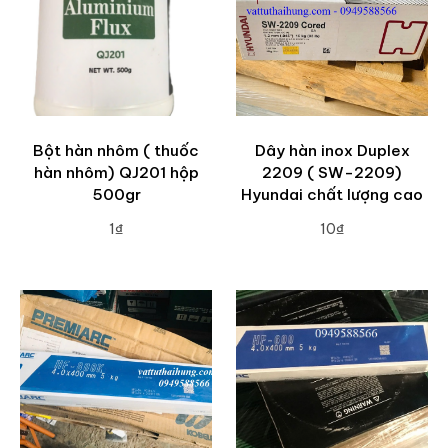
Bột hàn nhôm ( thuốc
Dây hàn inox Duplex
hàn nhôm) QJ201 hộp
2209 ( SW-2209)
500gr
Hyundai chất lượng cao
1₫
10₫
ADD TO CART
ADD TO CART