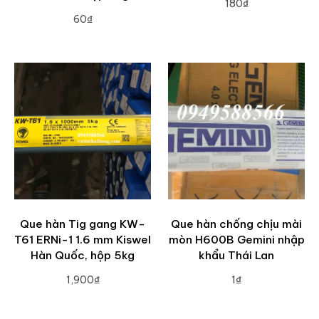
180₫
60₫
ADD TO CART
ADD TO CART
Que hàn Tig gang KW-
Que hàn chống chịu mài
T61 ERNi-1 1.6 mm Kiswel
mòn H600B Gemini nhập
Hàn Quốc, hộp 5kg
khẩu Thái Lan
1,900₫
1₫
ADD TO CART
ADD TO CART