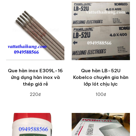
Que hàn inox E309L-16
Que hàn LB-52U
ứng dụng hàn inox và
Kobelco chuyên gia hàn
thép giá rẻ
lớp lót chịu lực
220₫
100₫
ADD TO CART
ADD TO CART