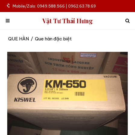
Mobile/Zalo: 0949.588.566 | 0962.63.78.69
Vật Tư Thái Hưng
QUE HÀN
/
Que hàn đặc biệt