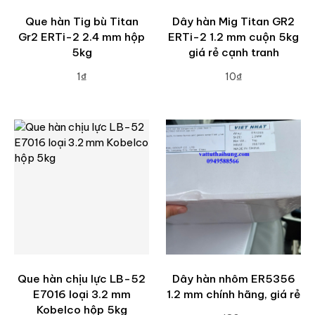
Que hàn Tig bù Titan
Dây hàn Mig Titan GR2
Gr2 ERTi-2 2.4 mm hộp
ERTi-2 1.2 mm cuộn 5kg
5kg
giá rẻ cạnh tranh
1₫
10₫
ADD TO CART
ADD TO CART
Que hàn chịu lực LB-52
Dây hàn nhôm ER5356
E7016 loại 3.2 mm
1.2 mm chính hãng, giá rẻ
Kobelco hộp 5kg