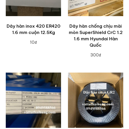
Dây hàn inox 420 ER420
Dây hàn chống chịu mài
1.6 mm cuộn 12.5Kg
mòn SuperShield CrC 1.2
1.6 mm Hyundai Hàn
10₫
Quốc
ADD TO CART
300₫
ADD TO CART