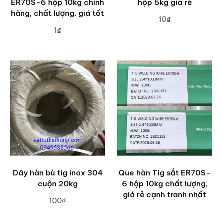
ER70S-6 hộp 10kg chính
hộp 5kg giá rẻ
hãng, chất lượng, giá tốt
10₫
1₫
ADD TO CART
ADD TO CART
Dây hàn bù tig inox 304
Que hàn Tig sắt ER70S-
cuộn 20kg
6 hộp 10kg chất lượng,
giá rẻ cạnh tranh nhất
100₫
ADD TO CART