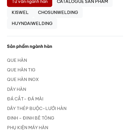
Tư vấn ngành hàn
CATALOGUE SẢN PHẨM
KISWEL
CHOSUNWELDING
HUYNDAIWELDING
Sản phẩm ngành hàn
QUE HÀN
QUE HÀN TIG
QUE HÀN INOX
DÂY HÀN
ĐÁ CẮT- ĐÁ MÀI
DÂY THÉP BUỘC-LƯỚI HÀN
ĐINH - ĐINH BÊ TÔNG
PHỤ KIỆN MÁY HÀN