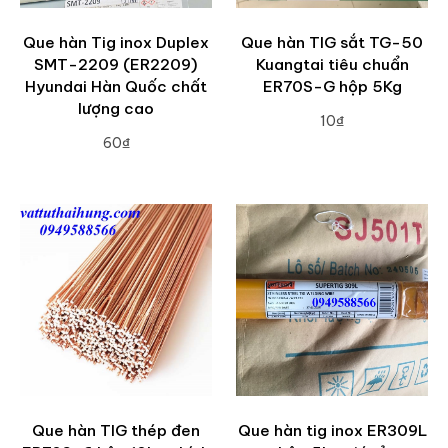
Que hàn Tig inox Duplex
Que hàn TIG sắt TG-50
SMT-2209 (ER2209)
Kuangtai tiêu chuẩn
Hyundai Hàn Quốc chất
ER70S-G hộp 5Kg
lượng cao
10₫
60₫
ADD TO CART
ADD TO CART
Que hàn TIG thép đen
Que hàn tig inox ER309L