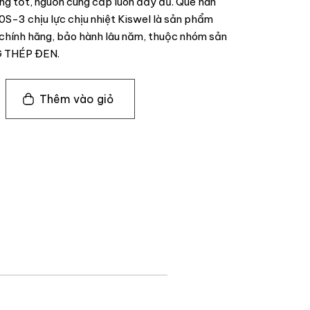
ợng tốt, nguồn cung cấp luôn đầy đủ. Que hàn
S-3 chịu lực chịu nhiệt Kiswel là sản phẩm
hính hãng, bảo hành lâu năm, thuộc nhóm sản
G THÉP ĐEN.
Thêm vào giỏ