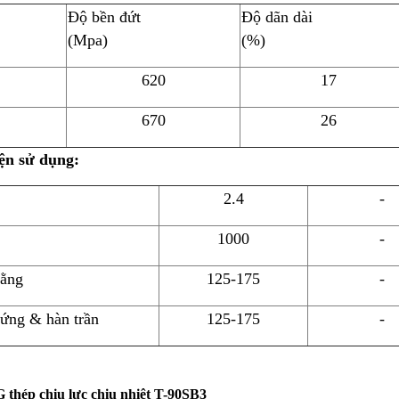
Độ bền đứt
Độ dãn dài
(Mpa)
(%)
620
17
670
26
ện sử dụng:
2.4
-
1000
-
ằng
125-175
-
ứng & hàn trần
125-175
-
 thép chịu lực chịu nhiệt T-90SB3