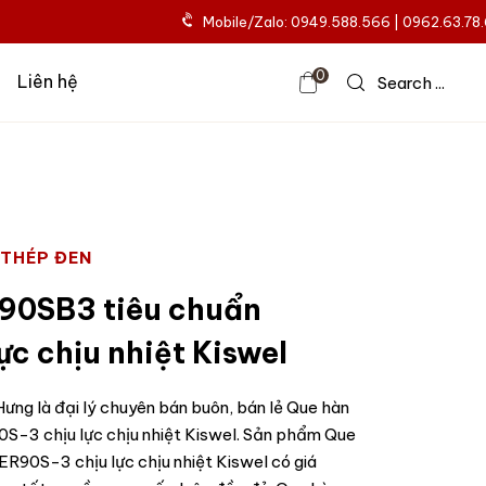
Mobile/Zalo: 0949.588.566 | 0962.63.78
0
Liên hệ
Search ...
 THÉP ĐEN
-90SB3 tiêu chuẩn
ực chịu nhiệt Kiswel
ưng là đại lý chuyên bán buôn, bán lẻ Que hàn
S-3 chịu lực chịu nhiệt Kiswel. Sản phẩm Que
R90S-3 chịu lực chịu nhiệt Kiswel có giá