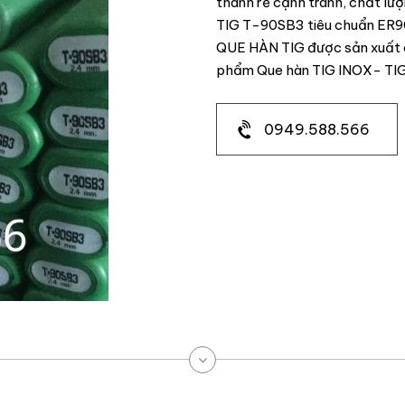
thành rẻ cạnh tranh, chất lư
TIG T-90SB3 tiêu chuẩn ER90
QUE HÀN TIG được sản xuất c
phẩm Que hàn TIG INOX- TI
0949.588.566