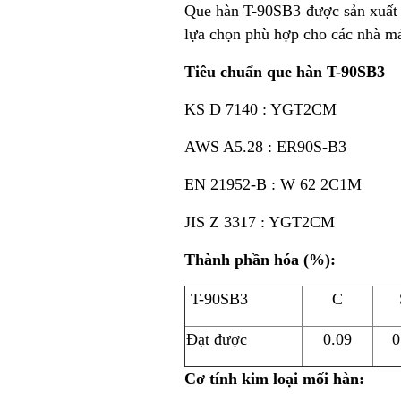
Que hàn T-90SB3 được sản xuất b
lựa chọn phù hợp cho các nhà má
Tiêu chuẩn que hàn T-90SB3
KS D 7140 : YGT2CM
AWS A5.28 : ER90S-B3
EN 21952-B : W 62 2C1M
JIS Z 3317 : YGT2CM
Thành phần hóa (%):
T-90SB3
C
Đạt được
0.09
0
Cơ tính kim loại mối hàn: