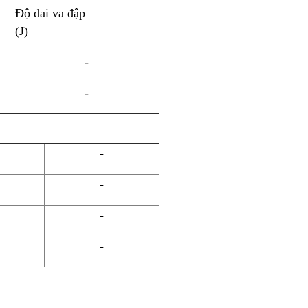
Độ dai va đập
(J)
-
-
-
-
-
-