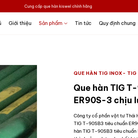
Cung cấp que hàn kiswel chính hãng
ủ
Giới thiệu
Sản phẩm
Tin tức
Quy định chung
QUE HÀN TIG INOX- TIG
Que hàn TIG T
ER90S-3 chịu l
Công ty cổ phần vật tư Thái H
TIG T-90SB3 tiêu chuẩn ER90
hàn TIG T-90SB3 tiêu chuẩn E