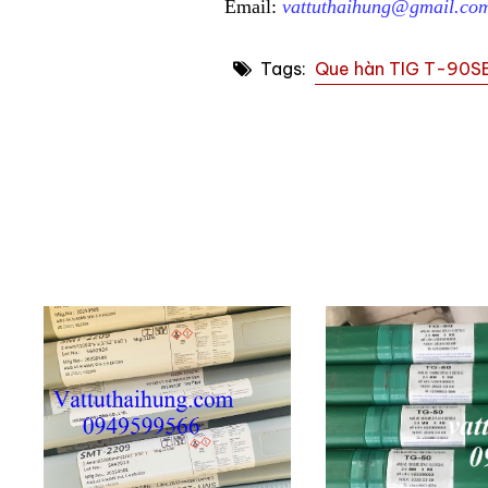
Email:
vattuthaihung@gmail.co
Tags:
Que hàn TIG T-90SB3