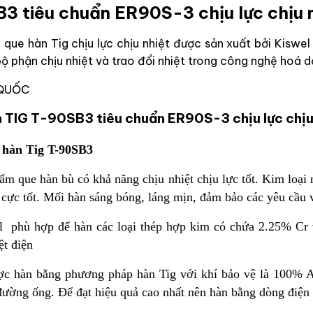
3 tiêu chuẩn ER90S-3 chịu lực chịu n
ue hàn Tig chịu lực chịu nhiệt được sản xuất bởi Kisw
 phận chịu nhiệt và trao đổi nhiệt trong công nghệ hoá d
 QUỐC
n TIG T-90SB3 tiêu chuẩn ER90S-3 chịu lực chịu
 hàn Tig T-90SB3
 que hàn bù có khả năng chịu nhiệt chịu lực tốt. Kim loại
cực tốt. Mối hàn sáng bóng, láng mịn, đảm bảo các yêu cầu v
phù hợp để hàn các loại thép hợp kim có chứa 2.25% Cr
ệt điện
 hàn bằng phương pháp hàn Tig với khí bảo vệ là 100% Ar,
 đường ống. Để đạt hiệu quả cao nhất nên hàn bằng dòng điệ