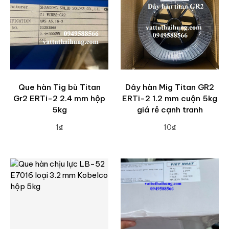
Que hàn Tig bù Titan
Dây hàn Mig Titan GR2
Gr2 ERTi-2 2.4 mm hộp
ERTi-2 1.2 mm cuộn 5kg
5kg
giá rẻ cạnh tranh
1₫
10₫
ADD TO CART
ADD TO CART