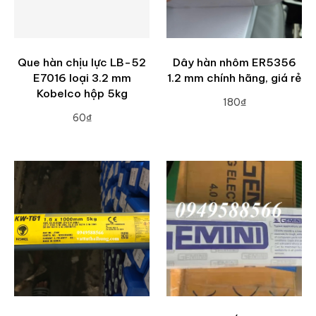
Que hàn chịu lực LB-52
Dây hàn nhôm ER5356
E7016 loại 3.2 mm
1.2 mm chính hãng, giá rẻ
Kobelco hộp 5kg
180₫
60₫
ADD TO CART
ADD TO CART