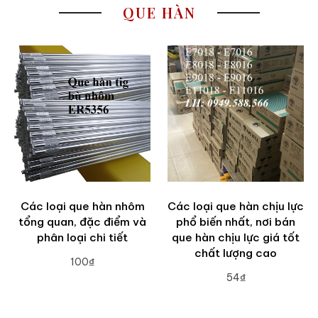
QUE HÀN
Các loại que hàn nhôm
Các loại que hàn chịu lực
tổng quan, đặc điểm và
phổ biến nhất, nơi bán
phân loại chi tiết
que hàn chịu lực giá tốt
chất lượng cao
100₫
54₫
ADD TO CART
ADD TO CART