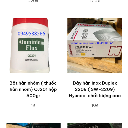
220₫
100₫
ADD TO CART
ADD TO CART
Bột hàn nhôm ( thuốc
Dây hàn inox Duplex
hàn nhôm) QJ201 hộp
2209 ( SW-2209)
500gr
Hyundai chất lượng cao
1₫
10₫
ADD TO CART
ADD TO CART