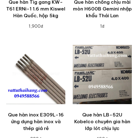
Que hàn Tig gang KW-
Que hàn chống chịu mài
T61 ERNi-1 1.6 mm Kiswel
mòn H600B Gemini nhập
Hàn Quốc, hộp 5kg
khẩu Thái Lan
1,900₫
1₫
ADD TO CART
ADD TO CART
Que hàn inox E309L-16
Que hàn LB-52U
ứng dụng hàn inox và
Kobelco chuyên gia hàn
thép giá rẻ
lớp lót chịu lực