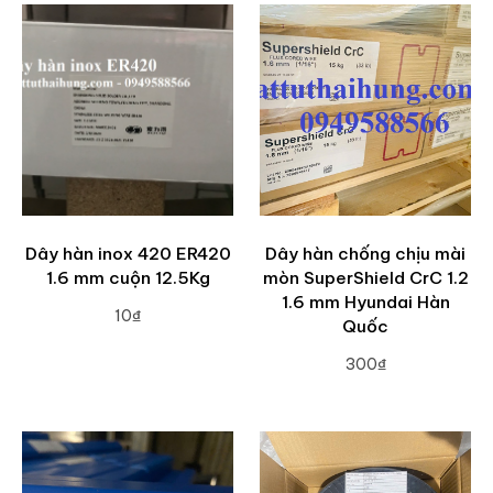
Dây hàn inox 420 ER420
Dây hàn chống chịu mài
1.6 mm cuộn 12.5Kg
mòn SuperShield CrC 1.2
1.6 mm Hyundai Hàn
10₫
Quốc
ADD TO CART
300₫
ADD TO CART