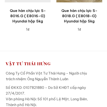
Que hàn chịu lực S-
Que hàn chịu lực S-
8016.G ( E8016-G)
8018.G ( E8018-G)
Hyundai hộp 5kg
Hyundai hộp 5kg
1₫
1₫
ADD TO CART
ADD TO CART
VẬT TƯ THÁI HƯNG
Công Ty Cổ Phần Vật Tư Thái Hưng - Người chịu
trách nhiệm: Ông Nguyễn Thành Luân
Số ĐKKD: 0107821880 - Do Sở KHĐT cấp ngày
27/4/2017.
Văn phòng Hà Nội: Số 101 phố Lệ Mật, Long Biên,
Thành phố Hà Nội.