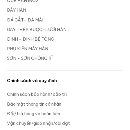
QUE HÀN INOX
DÂY HÀN
ĐÁ CẮT- ĐÁ MÀI
DÂY THÉP BUỘC-LƯỚI HÀN
ĐINH - ĐINH BÊ TÔNG
PHỤ KIỆN MÁY HÀN
SƠN - SƠN CHỐNG RỈ
Chính sách và quy định
Chính sách bảo hành/bảo trì
Bảo mật thông tin cá nhân
Đổi/trả hàng và hoàn tiền
Vận chuyển/giao nhận/cài đặt