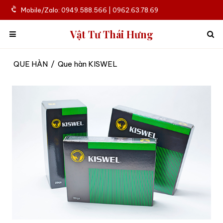
Mobile/Zalo: 0949.588.566 | 0962.63.78.69
Vật Tư Thái Hưng
QUE HÀN
/
Que hàn KISWEL