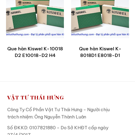
Que hàn Kiswel K-10018
Que hàn Kiswel K-
D2 E10018-D2 H4
8018D1 E8018-D1
VẬT TƯ THÁI HƯNG
Công Ty Cổ Phần Vật Tư Thái Hưng - Người chịu
trách nhiệm: Ông Nguyễn Thành Luân
Số ĐKKD: 0107821880 - Do Sở KHĐT cấp ngày
27/4/2017.