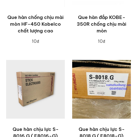
Que hàn chống chịu mài
Que hàn đắp KOBE-
mòn HF-450 Kobelco
350R chống chịu mài
chất lượng cao
mòn
10₫
10₫
ADD TO CART
ADD TO CART
Que hàn chịu lực S-
Que hàn chịu lực S-
8016.G ( E8016-G)
8018.G ( E8018-G)