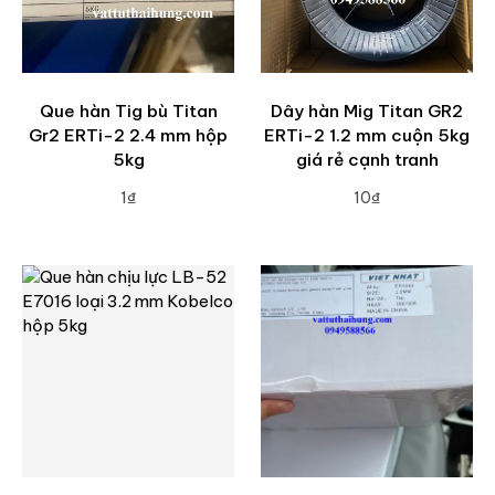
Que hàn Tig bù Titan
Dây hàn Mig Titan GR2
Gr2 ERTi-2 2.4 mm hộp
ERTi-2 1.2 mm cuộn 5kg
5kg
giá rẻ cạnh tranh
1₫
10₫
ADD TO CART
ADD TO CART