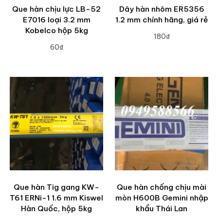
Que hàn chịu lực LB-52
Dây hàn nhôm ER5356
E7016 loại 3.2 mm
1.2 mm chính hãng, giá rẻ
Kobelco hộp 5kg
180₫
60₫
ADD TO CART
ADD TO CART
Que hàn Tig gang KW-
Que hàn chống chịu mài
T61 ERNi-1 1.6 mm Kiswel
mòn H600B Gemini nhập
Hàn Quốc, hộp 5kg
khẩu Thái Lan