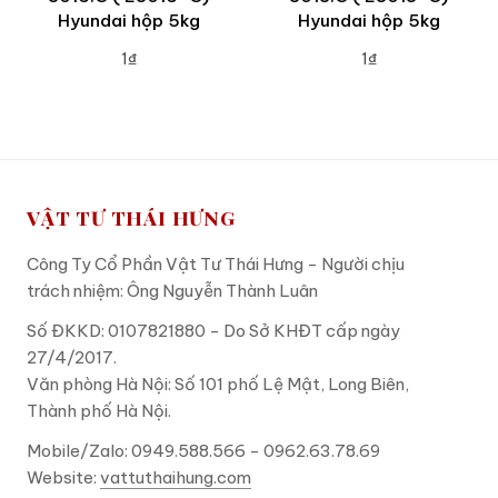
Hyundai hộp 5kg
Hyundai hộp 5kg
1₫
1₫
ADD TO CART
ADD TO CART
VẬT TƯ THÁI HƯNG
Công Ty Cổ Phần Vật Tư Thái Hưng - Người chịu
trách nhiệm: Ông Nguyễn Thành Luân
Số ĐKKD: 0107821880 - Do Sở KHĐT cấp ngày
27/4/2017.
Văn phòng Hà Nội: Số 101 phố Lệ Mật, Long Biên,
Thành phố Hà Nội.
Mobile/Zalo: 0949.588.566 - 0962.63.78.69
Website:
vattuthaihung.com