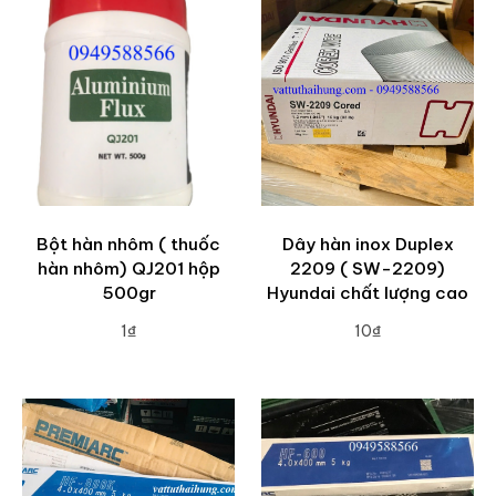
Bột hàn nhôm ( thuốc
Dây hàn inox Duplex
hàn nhôm) QJ201 hộp
2209 ( SW-2209)
500gr
Hyundai chất lượng cao
1₫
10₫
ADD TO CART
ADD TO CART