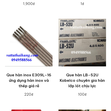
1,900₫
1₫
ADD TO CART
ADD TO CART
Que hàn inox E309L-16
Que hàn LB-52U
ứng dụng hàn inox và
Kobelco chuyên gia hàn
thép giá rẻ
lớp lót chịu lực
220₫
100₫
ADD TO CART
ADD TO CART