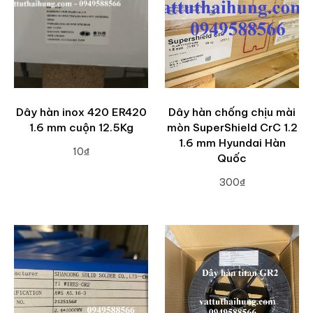
Dây hàn inox 420 ER420
Dây hàn chống chịu mài
1.6 mm cuộn 12.5Kg
mòn SuperShield CrC 1.2
1.6 mm Hyundai Hàn
10₫
Quốc
ADD TO CART
300₫
ADD TO CART