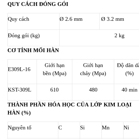
QUY CÁCH ĐÓNG GÓI
Quy cách
Ø 2.6 mm
Ø 3.2 mm
Đóng gói (kg)
2 kg
CƠ TÍNH MỐI HÀN
Giới hạn
Giới hạn
Độ dãn d
E309L-16
bền (Mpa)
chảy (Mpa)
(%)
KST-309L
610
480
40 min
THÀNH PHẦN HÓA HỌC CỦA LỚP KIM LOẠI
HÀN (%)
Nguyên tố
C
Si
Mn
Ni