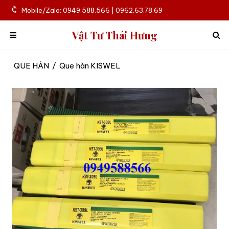
Mobile/Zalo: 0949.588.566 | 0962.63.78.69
Vật Tư Thái Hưng
QUE HÀN
/
Que hàn KISWEL