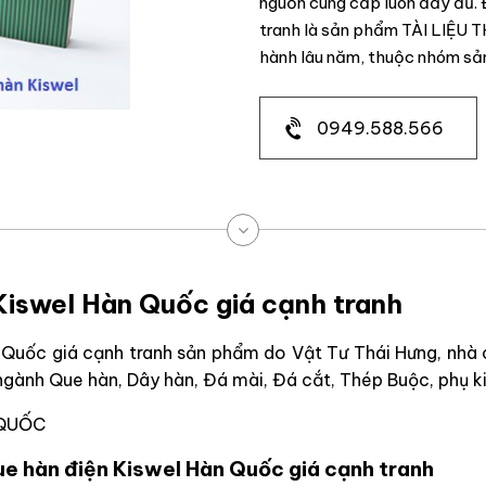
nguồn cung cấp luôn đầy đủ. 
tranh là sản phẩm TÀI LIỆU 
hành lâu năm, thuộc nhóm sả
0949.588.566
 Kiswel Hàn Quốc giá cạnh tranh
n Quốc giá cạnh tranh sản phẩm do Vật Tư Thái Hưng, nhà
 ngành Que hàn, Dây hàn, Đá mài, Đá cắt, Thép Buộc, phụ 
 QUỐC
que hàn điện Kiswel Hàn Quốc giá cạnh tranh