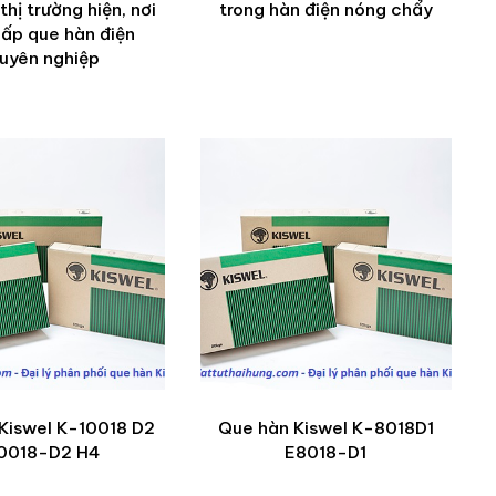
thị trường hiện, nơi
trong hàn điện nóng chẩy
ấp que hàn điện
uyên nghiệp
Kiswel K-10018 D2
Que hàn Kiswel K-8018D1
0018-D2 H4
E8018-D1