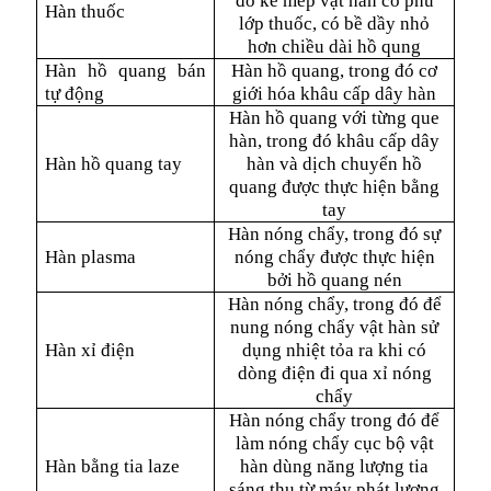
đó kẽ mép vật hàn có phủ
Hàn thuốc
lớp thuốc, có bề dầy nhỏ
hơn chiều dài hồ qung
Hàn hồ quang bán
Hàn hồ quang, trong đó cơ
tự động
giới hóa khâu cấp dây hàn
Hàn hồ quang với từng que
hàn, trong đó khâu cấp dây
Hàn hồ quang tay
hàn và dịch chuyển hồ
quang được thực hiện bằng
tay
Hàn nóng chẩy, trong đó sự
Hàn plasma
nóng chẩy được thực hiện
bởi hồ quang nén
Hàn nóng chẩy, trong đó để
nung nóng chẩy vật hàn sử
Hàn xỉ điện
dụng nhiệt tỏa ra khi có
dòng điện đi qua xỉ nóng
chẩy
Hàn nóng chẩy trong đó để
làm nóng chẩy cục bộ vật
Hàn bằng tia laze
hàn dùng năng lượng tia
sáng thu từ máy phát lượng