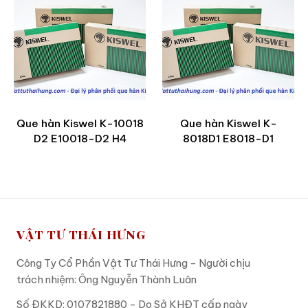
Que hàn Kiswel K-10018
Que hàn Kiswel K-
D2 E10018-D2 H4
8018D1 E8018-D1
VẬT TƯ THÁI HƯNG
Công Ty Cổ Phần Vật Tư Thái Hưng - Người chịu
trách nhiệm: Ông Nguyễn Thành Luân
Số ĐKKD: 0107821880 - Do Sở KHĐT cấp ngày