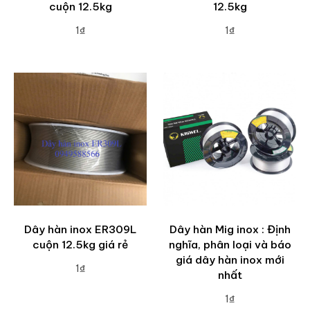
cuộn 12.5kg
12.5kg
1₫
1₫
ADD TO CART
ADD TO CART
Dây hàn inox ER309L
Dây hàn Mig inox : Định
cuộn 12.5kg giá rẻ
nghĩa, phân loại và báo
giá dây hàn inox mới
1₫
nhất
ADD TO CART
1₫