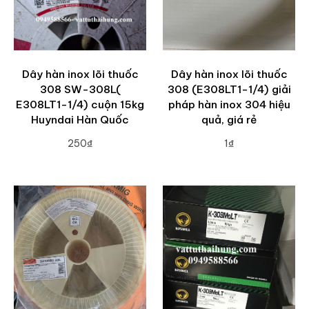
Dây hàn inox lõi thuốc
Dây hàn inox lõi thuốc
308 SW-308L(
308 (E308LT1-1/4) giải
E308LT1-1/4) cuộn 15kg
pháp hàn inox 304 hiệu
Huyndai Hàn Quốc
quả, giá rẻ
250₫
1₫
ADD TO CART
ADD TO CART