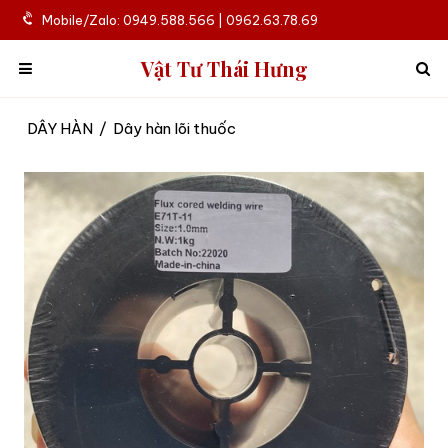
Mobile/Zalo: 0949.588.566 | 0962.63.78.69
Vật Tư Thái Hưng
DÂY HÀN
/
Dây hàn lõi thuốc