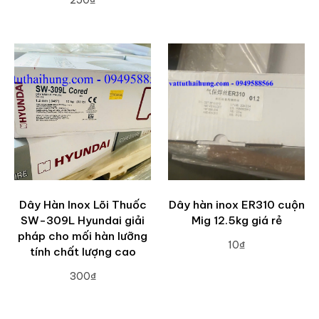
ADD TO CART
Dây Hàn Inox Lõi Thuốc
Dây hàn inox ER310 cuộn
SW-309L Hyundai giải
Mig 12.5kg giá rẻ
pháp cho mối hàn lưỡng
10₫
tính chất lượng cao
ADD TO CART
300₫
ADD TO CART