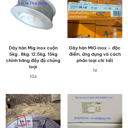
Dây hàn Mig inox cuộn
Dây hàn MIG inox – đặc
5kg , 8kg, 12.5kg, 15kg
điểm, ứng dụng và cách
chính hãng đầy đủ chủng
phân loại chi tiết
loại
1₫
10₫
ADD TO CART
ADD TO CART