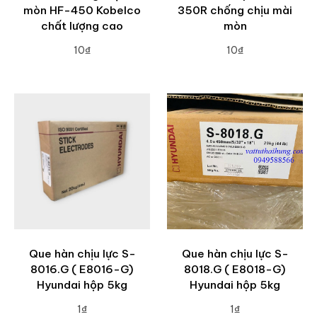
mòn HF-450 Kobelco
350R chống chịu mài
chất lượng cao
mòn
10₫
10₫
ADD TO CART
ADD TO CART
Que hàn chịu lực S-
Que hàn chịu lực S-
8016.G ( E8016-G)
8018.G ( E8018-G)
Hyundai hộp 5kg
Hyundai hộp 5kg
1₫
1₫