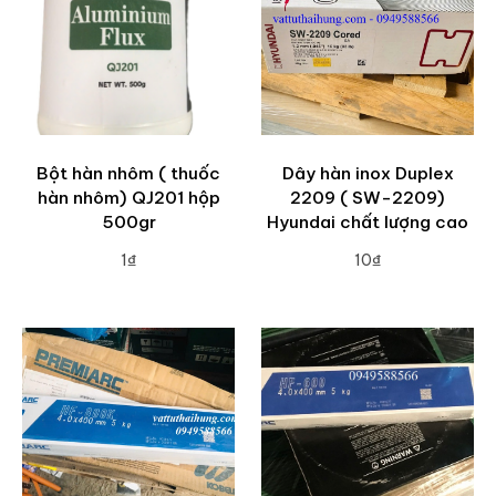
Bột hàn nhôm ( thuốc
Dây hàn inox Duplex
hàn nhôm) QJ201 hộp
2209 ( SW-2209)
500gr
Hyundai chất lượng cao
1₫
10₫
ADD TO CART
ADD TO CART