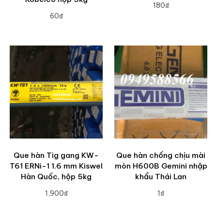
180₫
60₫
ADD TO CART
ADD TO CART
Que hàn Tig gang KW-
Que hàn chống chịu mài
T61 ERNi-1 1.6 mm Kiswel
mòn H600B Gemini nhập
Hàn Quốc, hộp 5kg
khẩu Thái Lan
1,900₫
1₫
ADD TO CART
ADD TO CART