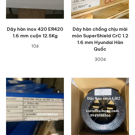
Dây hàn inox 420 ER420
Dây hàn chống chịu mài
1.6 mm cuộn 12.5Kg
mòn SuperShield CrC 1.2
1.6 mm Hyundai Hàn
10₫
Quốc
ADD TO CART
300₫
ADD TO CART