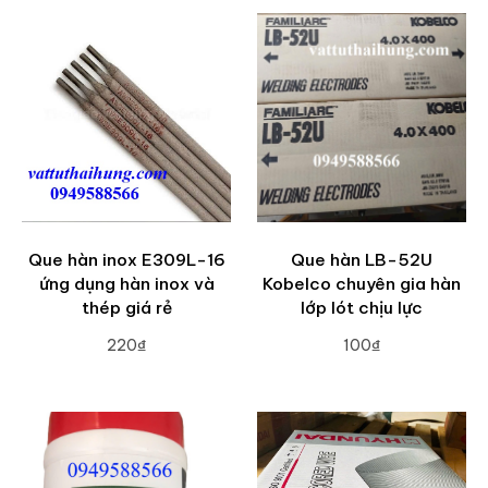
Que hàn inox E309L-16
Que hàn LB-52U
ứng dụng hàn inox và
Kobelco chuyên gia hàn
thép giá rẻ
lớp lót chịu lực
220₫
100₫
ADD TO CART
ADD TO CART