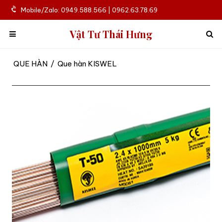
Mobile/Zalo: 0949.588.566 | 0962.63.78.69
Vật Tư Thái Hưng
QUE HÀN
/
Que hàn KISWEL