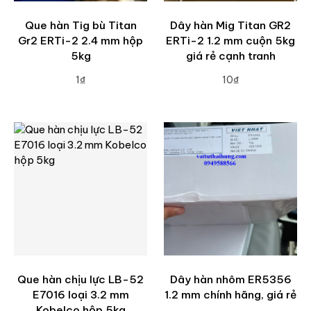
Que hàn Tig bù Titan
Dây hàn Mig Titan GR2
Gr2 ERTi-2 2.4 mm hộp
ERTi-2 1.2 mm cuộn 5kg
5kg
giá rẻ cạnh tranh
1₫
10₫
ADD TO CART
ADD TO CART
Que hàn chịu lực LB-52
Dây hàn nhôm ER5356
E7016 loại 3.2 mm
1.2 mm chính hãng, giá rẻ
Kobelco hộp 5kg