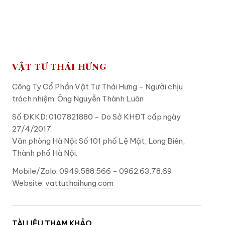
ADD TO CART
ADD TO CART
VẬT TƯ THÁI HƯNG
Công Ty Cổ Phần Vật Tư Thái Hưng - Người chịu
trách nhiệm: Ông Nguyễn Thành Luân
Số ĐKKD: 0107821880 - Do Sở KHĐT cấp ngày
27/4/2017.
Văn phòng Hà Nội: Số 101 phố Lệ Mật, Long Biên,
Thành phố Hà Nội.
Mobile/Zalo: 0949.588.566 - 0962.63.78.69
Website:
vattuthaihung.com
TÀI LIỆU THAM KHẢO