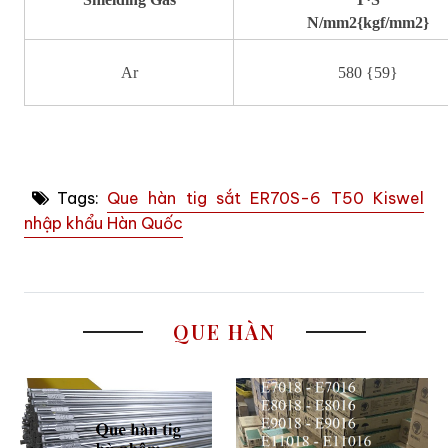
N/mm2{kgf/mm2}
Ar
580 {59}
Tags:
Que hàn tig sắt ER70S-6 T50 Kiswel
nhập khẩu Hàn Quốc
QUE HÀN