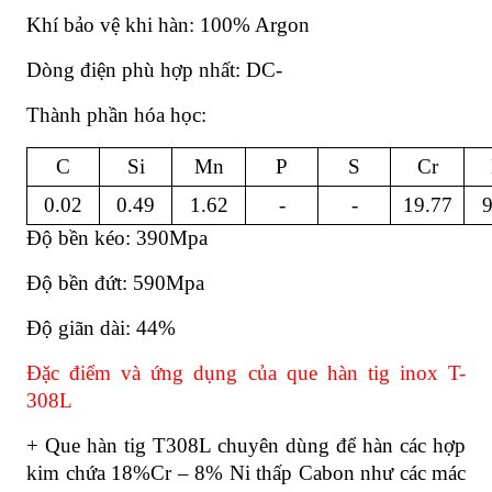
Khí bảo vệ khi hàn: 100% Argon
Dòng điện phù hợp nhất: DC-
Thành phần hóa học:
C
Si
Mn
P
S
Cr
0.02
0.49
1.62
-
-
19.77
9
Độ bền kéo: 390Mpa
Độ bền đứt: 590Mpa
Độ giãn dài: 44%
Đặc điểm và ứng dụng của que hàn tig inox T-
308L
+ Que hàn tig T308L chuyên dùng để hàn các hợp
kim chứa 18%Cr – 8% Ni thấp Cabon như các mác