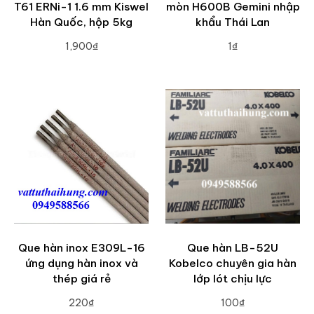
T61 ERNi-1 1.6 mm Kiswel
mòn H600B Gemini nhập
Hàn Quốc, hộp 5kg
khẩu Thái Lan
1,900₫
1₫
ADD TO CART
ADD TO CART
Que hàn inox E309L-16
Que hàn LB-52U
ứng dụng hàn inox và
Kobelco chuyên gia hàn
thép giá rẻ
lớp lót chịu lực
220₫
100₫