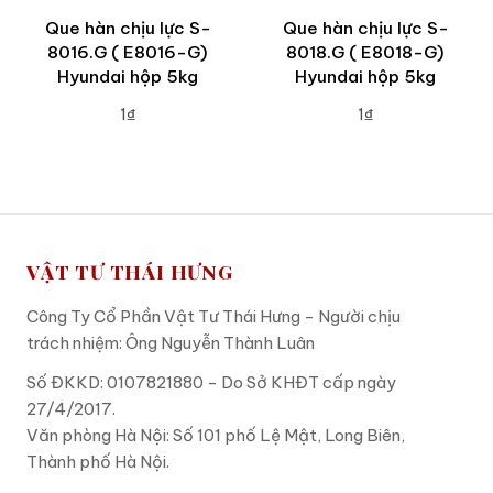
Que hàn chịu lực S-
Que hàn chịu lực S-
8016.G ( E8016-G)
8018.G ( E8018-G)
Hyundai hộp 5kg
Hyundai hộp 5kg
1₫
1₫
ADD TO CART
ADD TO CART
VẬT TƯ THÁI HƯNG
Công Ty Cổ Phần Vật Tư Thái Hưng - Người chịu
trách nhiệm: Ông Nguyễn Thành Luân
Số ĐKKD: 0107821880 - Do Sở KHĐT cấp ngày
27/4/2017.
Văn phòng Hà Nội: Số 101 phố Lệ Mật, Long Biên,
Thành phố Hà Nội.