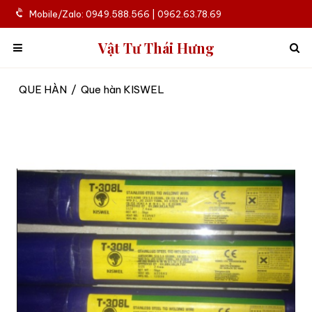
Mobile/Zalo: 0949.588.566 | 0962.63.78.69
Vật Tư Thái Hưng
QUE HÀN
/
Que hàn KISWEL