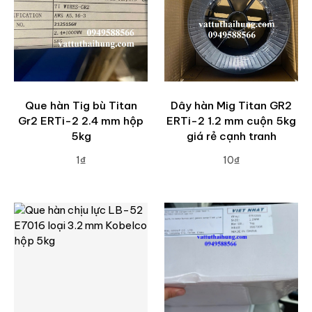
Que hàn Tig bù Titan
Dây hàn Mig Titan GR2
Gr2 ERTi-2 2.4 mm hộp
ERTi-2 1.2 mm cuộn 5kg
5kg
giá rẻ cạnh tranh
1₫
10₫
ADD TO CART
ADD TO CART