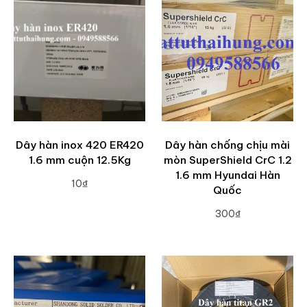
Dây hàn inox 420 ER420
Dây hàn chống chịu mài
1.6 mm cuộn 12.5Kg
mòn SuperShield CrC 1.2
1.6 mm Hyundai Hàn
10₫
Quốc
ADD TO CART
300₫
ADD TO CART