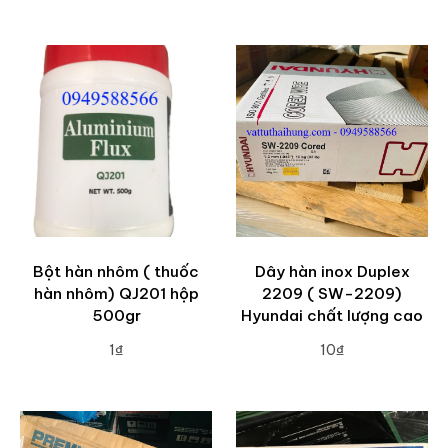
ADD TO CART
ADD TO CART
Bột hàn nhôm ( thuốc
Dây hàn inox Duplex
hàn nhôm) QJ201 hộp
2209 ( SW-2209)
500gr
Hyundai chất lượng cao
1₫
10₫
ADD TO CART
ADD TO CART