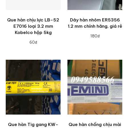
Que hàn chịu lực LB-52
Dây hàn nhôm ER5356
E7016 loại 3.2 mm
1.2 mm chính hãng, giá rẻ
Kobelco hộp 5kg
180₫
60₫
ADD TO CART
ADD TO CART
Que hàn Tig gang KW-
Que hàn chống chịu mài