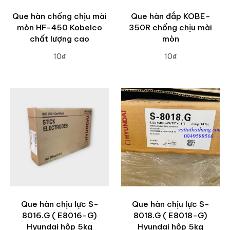
Que hàn chống chịu mài
Que hàn đắp KOBE-
mòn HF-450 Kobelco
350R chống chịu mài
chất lượng cao
mòn
10₫
10₫
ADD TO CART
ADD TO CART
Que hàn chịu lực S-
Que hàn chịu lực S-
8016.G ( E8016-G)
8018.G ( E8018-G)
Hyundai hộp 5kg
Hyundai hộp 5kg