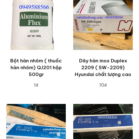
Bột hàn nhôm ( thuốc
Dây hàn inox Duplex
hàn nhôm) QJ201 hộp
2209 ( SW-2209)
500gr
Hyundai chất lượng cao
1₫
10₫
ADD TO CART
ADD TO CART