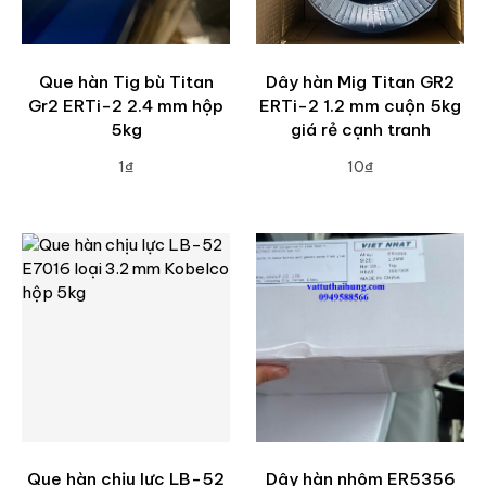
Que hàn Tig bù Titan
Dây hàn Mig Titan GR2
Gr2 ERTi-2 2.4 mm hộp
ERTi-2 1.2 mm cuộn 5kg
5kg
giá rẻ cạnh tranh
1₫
10₫
ADD TO CART
ADD TO CART
Que hàn chịu lực LB-52
Dây hàn nhôm ER5356