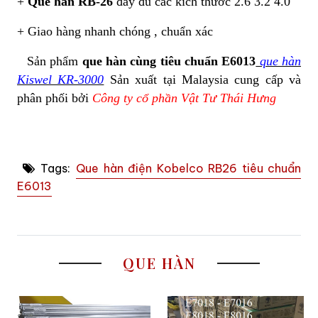
+
Que hàn RB-26
đầy đủ các kích thước 2.6 3.2 4.0
+ Giao hàng nhanh chóng , chuẩn xác
Sản phẩm
que hàn cùng tiêu chuẩn E6013
que hàn
Kiswel KR-3000
Sản xuất tại Malaysia cung cấp và
phân phối bởi
Công ty cổ phần Vật Tư Thái Hưng
Tags:
Que hàn điện Kobelco RB26 tiêu chuẩn
E6013
QUE HÀN