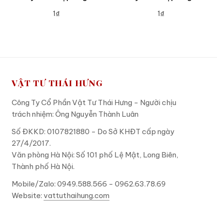
1₫
1₫
ADD TO CART
ADD TO CART
VẬT TƯ THÁI HƯNG
Công Ty Cổ Phần Vật Tư Thái Hưng - Người chịu
trách nhiệm: Ông Nguyễn Thành Luân
Số ĐKKD: 0107821880 - Do Sở KHĐT cấp ngày
27/4/2017.
Văn phòng Hà Nội: Số 101 phố Lệ Mật, Long Biên,
Thành phố Hà Nội.
Mobile/Zalo: 0949.588.566 - 0962.63.78.69
Website:
vattuthaihung.com