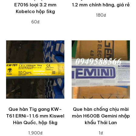
E7016 loại 3.2 mm
1.2 mm chính hãng, giá rẻ
Kobelco hộp 5kg
180₫
60₫
ADD TO CART
ADD TO CART
Que hàn Tig gang KW-
Que hàn chống chịu mài
T61 ERNi-1 1.6 mm Kiswel
mòn H600B Gemini nhập
Hàn Quốc, hộp 5kg
khẩu Thái Lan
1,900₫
1₫