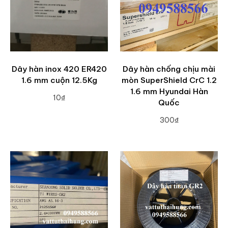
Dây hàn inox 420 ER420
Dây hàn chống chịu mài
1.6 mm cuộn 12.5Kg
mòn SuperShield CrC 1.2
1.6 mm Hyundai Hàn
10₫
Quốc
ADD TO CART
300₫
ADD TO CART