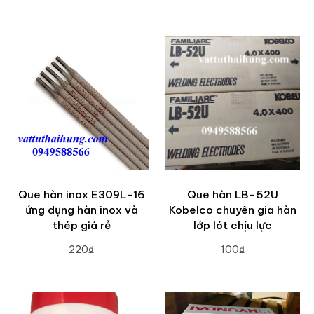
ADD TO CART
ADD TO CART
Que hàn inox E309L-16
Que hàn LB-52U
ứng dụng hàn inox và
Kobelco chuyên gia hàn
thép giá rẻ
lớp lót chịu lực
220₫
100₫
ADD TO CART
ADD TO CART