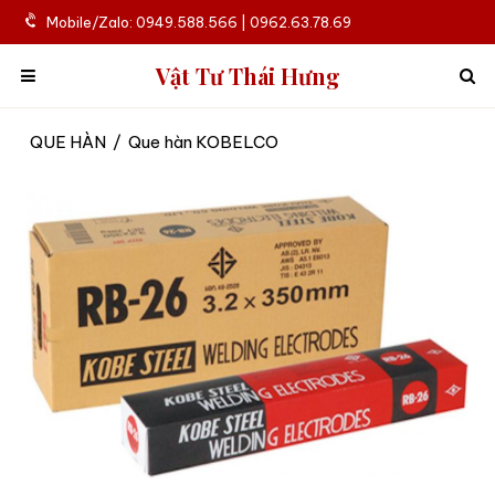
Mobile/Zalo: 0949.588.566 | 0962.63.78.69
Vật Tư Thái Hưng
QUE HÀN
/
Que hàn KOBELCO