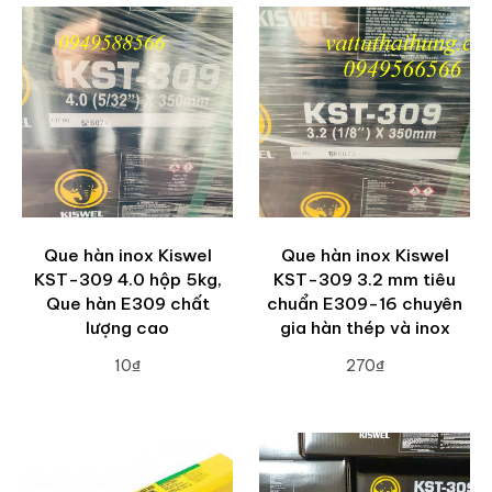
Que hàn inox Kiswel
Que hàn inox Kiswel
KST-309 4.0 hộp 5kg,
KST-309 3.2 mm tiêu
Que hàn E309 chất
chuẩn E309-16 chuyên
lượng cao
gia hàn thép và inox
10₫
270₫
ADD TO CART
ADD TO CART