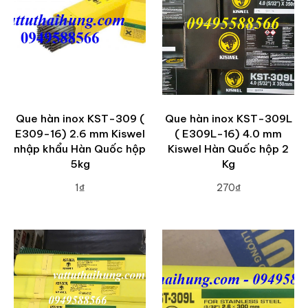
Que hàn inox KST-309 (
Que hàn inox KST-309L
E309-16) 2.6 mm Kiswel
( E309L-16) 4.0 mm
nhập khẩu Hàn Quốc hộp
Kiswel Hàn Quốc hộp 2
5kg
Kg
1₫
270₫
ADD TO CART
ADD TO CART