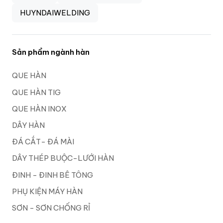
HUYNDAIWELDING
Sản phẩm ngành hàn
QUE HÀN
QUE HÀN TIG
QUE HÀN INOX
DÂY HÀN
ĐÁ CẮT- ĐÁ MÀI
DÂY THÉP BUỘC-LƯỚI HÀN
ĐINH - ĐINH BÊ TÔNG
PHỤ KIỆN MÁY HÀN
SƠN - SƠN CHỐNG RỈ