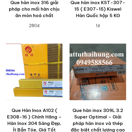
Que hàn inox 316 giải
Que hàn inox KST-307-
pháp cho mối hàn chịu
15 ( E307-15) Kiswel
ăn mòn hoá chất
Hàn Quốc hộp 5 KG
280₫
1₫
ADD TO CART
ADD TO CART
Que Hàn Inox A102 (
Que hàn inox 309L 3.2
E308-16 ) Chính Hãng –
Super Optimal – Giải
Hàn Inox 304 Sáng Đẹp,
pháp hàn inox và thép
Ít Bắn Tóe, Giá Tốt
đặc biệt chất lượng cao