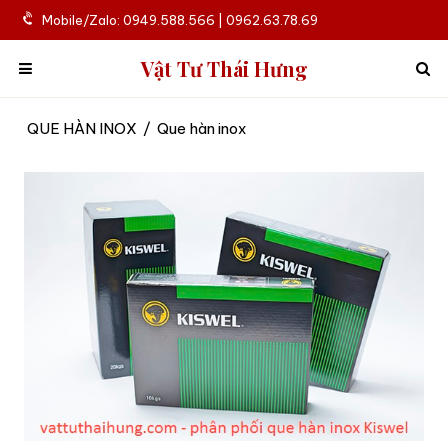
Mobile/Zalo: 0949.588.566 | 0962.63.78.69
Vật Tư Thái Hưng
QUE HÀN INOX
/
Que hàn inox