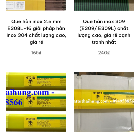
Que hàn inox 2.5 mm
Que hàn inox 309
E308L-16 giải pháp hàn
(E309/ E309L) chất
inox 304 chất lượng cao,
lượng cao, giá rẻ cạnh
giá rẻ
tranh nhất
165₫
240₫
ADD TO CART
ADD TO CART