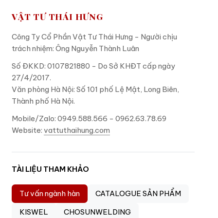
VẬT TƯ THÁI HƯNG
Công Ty Cổ Phần Vật Tư Thái Hưng - Người chịu
trách nhiệm: Ông Nguyễn Thành Luân
Số ĐKKD: 0107821880 - Do Sở KHĐT cấp ngày
27/4/2017.
Văn phòng Hà Nội: Số 101 phố Lệ Mật, Long Biên,
Thành phố Hà Nội.
Mobile/Zalo: 0949.588.566 - 0962.63.78.69
Website:
vattuthaihung.com
TÀI LIỆU THAM KHẢO
Tư vấn ngành hàn
CATALOGUE SẢN PHẨM
KISWEL
CHOSUNWELDING