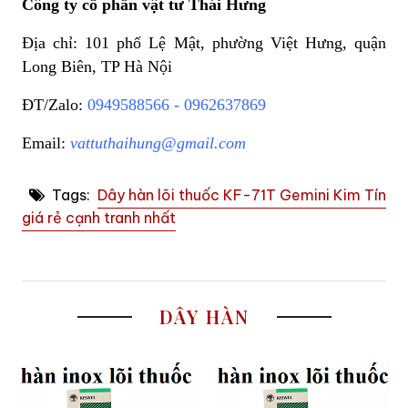
Công ty cổ phần vật tư Thái Hưng
Địa chỉ: 101 phố Lệ Mật, phường Việt Hưng, quận
Long Biên, TP Hà Nội
ĐT/Zalo:
0949588566 - 0962637869
Email:
vattuthaihung@gmail.com
Tags:
Dây hàn lõi thuốc KF-71T Gemini Kim Tín
giá rẻ cạnh tranh nhất
DÂY HÀN