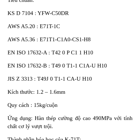
KS D 7104 : YFW-C50DR
AWS A5.20 : E71T-1C
AWS A5.36 : E71T1-C1A0-CS1-H8
EN ISO 17632-A : T42 0 P C1 1 H10
EN ISO 17632-B : T49 0 T1-1 C1A-U H10
JIS Z 3313 : T49J 0 T1-1 CA-U H10
Kích thước: 1.2 – 1.6mm
Quy cách : 15kg/cuộn
Ứng dụng: Hàn thép cường độ cao 490MPa với tính
chất cơ lý vượt trội.
Thành phần hóa học của K-71T: