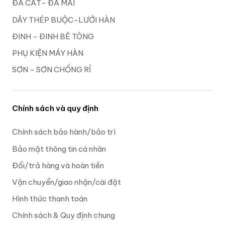
ĐÁ CẮT- ĐÁ MÀI
DÂY THÉP BUỘC-LƯỚI HÀN
ĐINH - ĐINH BÊ TÔNG
PHỤ KIỆN MÁY HÀN
SƠN - SƠN CHỐNG RỈ
Chính sách và quy định
Chính sách bảo hành/bảo trì
Bảo mật thông tin cá nhân
Đổi/trả hàng và hoàn tiền
Vận chuyển/giao nhận/cài đặt
Hình thức thanh toán
Chính sách & Quy định chung