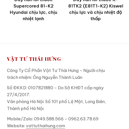
Supercored 81-K2
81TK2 (E81T1-K2) Kiswel
Hyundai chịu lực, chịu
chịu lực và chịu nhiệt độ
nhiệt lạnh
thấp
VẬT TƯ THÁI HƯNG
Công Ty Cổ Phần Vật Tư Thái Hưng - Người chịu
trách nhiệm: Ông Nguyễn Thành Luân
Số ĐKKD: 0107821880 - Do Sở KHĐT cấp ngày
27/4/2017.
Văn phòng Hà Nội: Số 101 phố Lệ Mật, Long Biên,
Thành phố Hà Nội.
Mobile/Zalo: 0949.588.566 - 0962.63.78.69
Website:
vattuthaihung.com