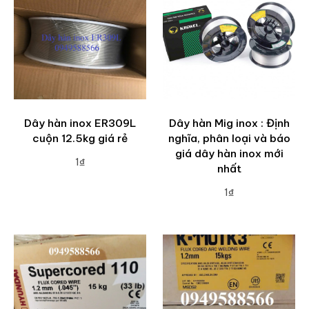
Dây hàn inox ER309L
Dây hàn Mig inox : Định
cuộn 12.5kg giá rẻ
nghĩa, phân loại và báo
giá dây hàn inox mới
1₫
nhất
ADD TO CART
1₫
ADD TO CART