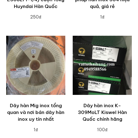
Huyndai Hàn Quốc
quả, giá rẻ
250₫
1₫
ADD TO CART
ADD TO CART
Dây hàn Mig inox tổng
Dây hàn inox K-
quan và nơi bán dây hàn
309MoLT Kiswel Hàn
inox uy tín nhất
Quốc chính hãng
1₫
100₫
ADD TO CART
ADD TO CART