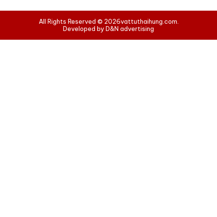
All Rights Reserved © 2026
vattuthaihung.com.
Developed by D&N advertising