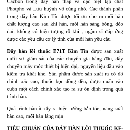
Cacbon trong dây hàn thấp và đặc biệt tạp chất
Photpho và Lưu huỳnh vô cùng nhỏ. Các thành phần
trong dây hàn Kim Tín được tối ưu cho ra mối hàn
chất lượng cao sau khi hàn, mối hàn sáng bóng, dẻo
dai, không có hiện tượng rỗ khí , ngậm sỉ đáp ứng
được các yêu cầu cơ lý tính của mối hàn yêu cầu
Dây hàn lõi thuốc E71T Kim Tín
được sản xuất
dưới sự giám sát của các chuyên gia hàng đầu, dây
chuyền máy móc thiết bị hiện đại, nguyên liệu đầu vào
kiểm tra khắt khe. Sản phẩm được sản xuất ra có độ
chính xác cao, thuốc bọc đồng đều, được quấn vào
cuộn một cách chính xác tạo ra sự ổn định trong quá
trình hàn.
Quá trình hàn ít xẩy ra hiện tưởng bắn tóe, năng suất
hàn cao, mối hàn láng mịn
TIÊU CHUẨN CỦA DÂY HÀN LÕI THUỐC KF-