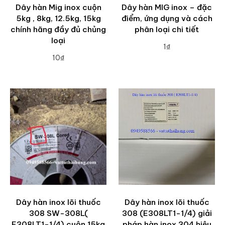
Dây hàn Mig inox cuộn
Dây hàn MIG inox – đặc
5kg , 8kg, 12.5kg, 15kg
điểm, ứng dụng và cách
chính hãng đầy đủ chủng
phân loại chi tiết
loại
1₫
10₫
ADD TO CART
ADD TO CART
Dây hàn inox lõi thuốc
Dây hàn inox lõi thuốc
308 SW-308L(
308 (E308LT1-1/4) giải
E308LT1-1/4) cuộn 15kg
pháp hàn inox 304 hiệu