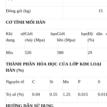
Đóng gói (kg)
15
CƠ TÍNH MỐI HÀN
Khí sử
Giới hạn
Giới hạn
Độ dãn d
dụng
chảy (Mpa)
bền (Mpa)
(%)
Mix
520
580
29
THÀNH PHẦN HÓA HỌC CỦA LỚP KIM LOẠI
HÀN (%)
Nguyên tố
C
Si
Mn
P
S
Trị số (%)
0.04
0.55
1.25
0.015
0.01
HƯỚNG DẪN SỬ DỤNG