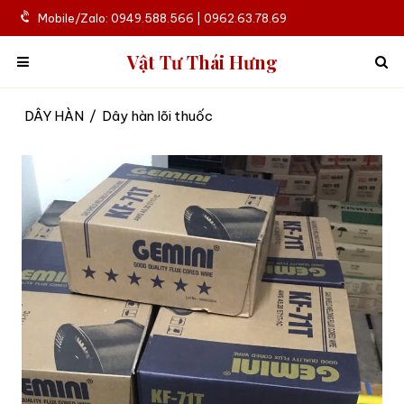
Mobile/Zalo: 0949.588.566 | 0962.63.78.69
Vật Tư Thái Hưng
DÂY HÀN
/
Dây hàn lõi thuốc