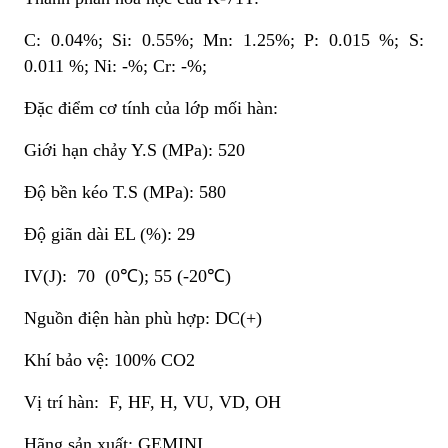
C: 0.04%; Si: 0.55%; Mn: 1.25%; P: 0.015 %; S:
0.011 %; Ni: -%; Cr: -%;
Đặc điểm cơ tính của lớp mối hàn:
Giới hạn chảy Y.S (MPa): 520
Độ bền kéo T.S (MPa): 580
Độ giãn dài EL (%): 29
IV(J): 70 (0℃); 55 (-20℃)
Nguồn điện hàn phù hợp: DC(+)
Khí bảo vệ: 100% CO2
Vị trí hàn: F, HF, H, VU, VD, OH
Hãng sản xuất: GEMINI