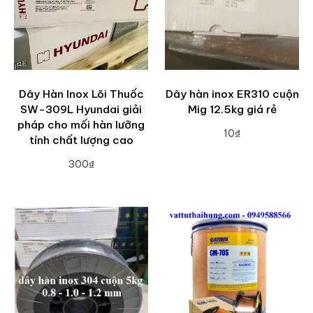
Dây Hàn Inox Lõi Thuốc
Dây hàn inox ER310 cuộn
SW-309L Hyundai giải
Mig 12.5kg giá rẻ
pháp cho mối hàn lưỡng
10₫
tính chất lượng cao
ADD TO CART
300₫
ADD TO CART