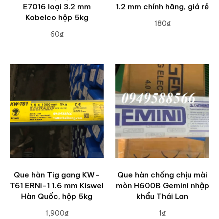
E7016 loại 3.2 mm
1.2 mm chính hãng, giá rẻ
Kobelco hộp 5kg
180₫
60₫
ADD TO CART
ADD TO CART
Que hàn Tig gang KW-
Que hàn chống chịu mài
T61 ERNi-1 1.6 mm Kiswel
mòn H600B Gemini nhập
Hàn Quốc, hộp 5kg
khẩu Thái Lan
1,900₫
1₫