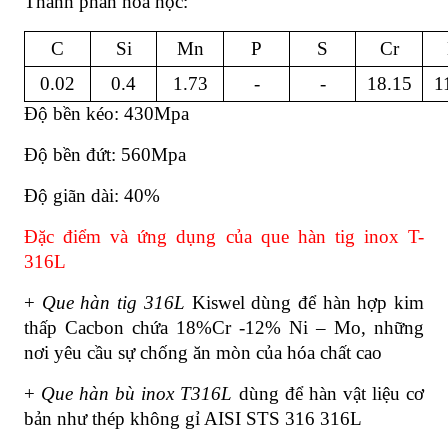
Thành phần hóa học:
C
Si
Mn
P
S
Cr
0.02
0.4
1.73
-
-
18.15
1
Độ bền kéo: 430Mpa
Độ bền đứt: 560Mpa
Độ giãn dài: 40%
Đặc điểm và ứng dụng của que hàn tig inox T-
316L
+
Que hàn tig 316L
Kiswel dùng để hàn hợp kim
thấp Cacbon chứa 18%Cr -12% Ni – Mo, những
nơi yêu cầu sự chống ăn mòn của hóa chất cao
+
Que hàn bù inox T316L
dùng để hàn vật liệu cơ
bản như thép không gỉ AISI STS 316 316L