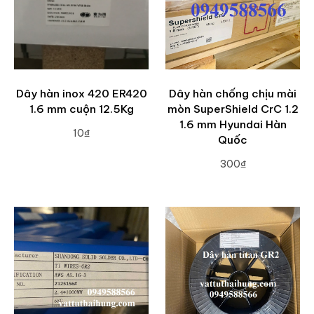
Dây hàn inox 420 ER420
Dây hàn chống chịu mài
1.6 mm cuộn 12.5Kg
mòn SuperShield CrC 1.2
1.6 mm Hyundai Hàn
10₫
Quốc
ADD TO CART
300₫
ADD TO CART