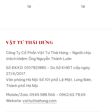
1₫
1₫
ADD TO CART
ADD TO CART
VẬT TƯ THÁI HƯNG
Công Ty Cổ Phần Vật Tư Thái Hưng - Người chịu
trách nhiệm: Ông Nguyễn Thành Luân
Số ĐKKD: 0107821880 - Do Sở KHĐT cấp ngày
27/4/2017.
Văn phòng Hà Nội: Số 101 phố Lệ Mật, Long Biên,
Thành phố Hà Nội.
Mobile/Zalo: 0949.588.566 - 0962.63.78.69
Website:
vattuthaihung.com