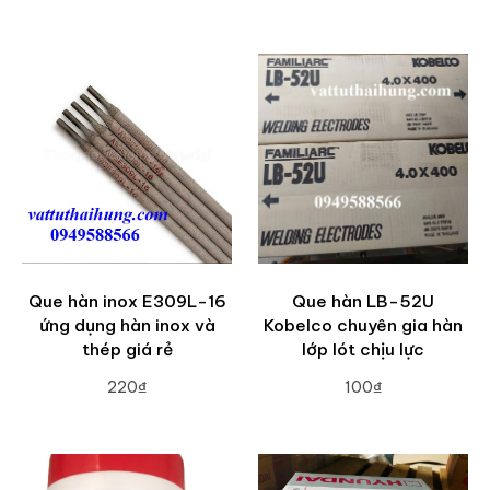
ADD TO CART
ADD TO CART
Que hàn inox E309L-16
Que hàn LB-52U
ứng dụng hàn inox và
Kobelco chuyên gia hàn
thép giá rẻ
lớp lót chịu lực
220₫
100₫
ADD TO CART
ADD TO CART