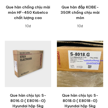
Que hàn chống chịu mài
Que hàn đắp KOBE-
mòn HF-450 Kobelco
350R chống chịu mài
chất lượng cao
mòn
10₫
10₫
ADD TO CART
ADD TO CART
Que hàn chịu lực S-
Que hàn chịu lực S-
8016.G ( E8016-G)
8018.G ( E8018-G)
Hyundai hộp 5kg
Hyundai hộp 5kg