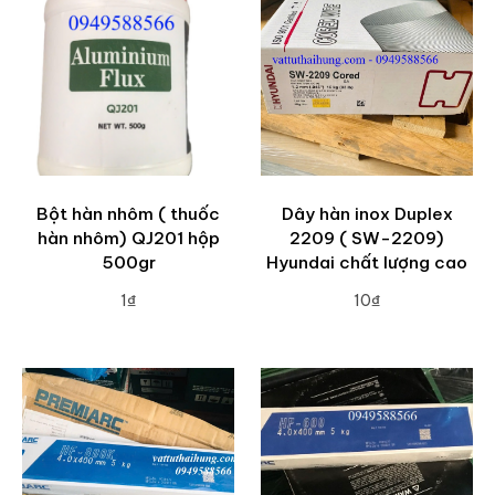
Bột hàn nhôm ( thuốc
Dây hàn inox Duplex
hàn nhôm) QJ201 hộp
2209 ( SW-2209)
500gr
Hyundai chất lượng cao
1₫
10₫
ADD TO CART
ADD TO CART