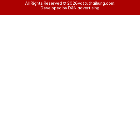
All Rights Reserved © 2026
vattuthaihung.com.
Developed by D&N advertising