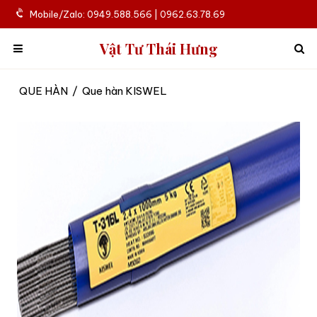
Mobile/Zalo: 0949.588.566 | 0962.63.78.69
Vật Tư Thái Hưng
QUE HÀN
/
Que hàn KISWEL