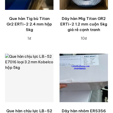
Que hàn Tig bù Titan
Dây hàn Mig Titan GR2
Gr2 ERTi-2 2.4 mm hộp
ERTi-2 1.2 mm cuộn 5kg
5kg
giá rẻ cạnh tranh
1₫
10₫
ADD TO CART
ADD TO CART
Que hàn chịu lực LB-52
Dây hàn nhôm ER5356