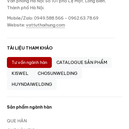
Văn phòng Hà Nội: Số 101 phố Lệ Mật, Long Biên,
Thành phố Hà Nội.
Mobile/Zalo: 0949.588.566 - 0962.63.78.69
Website:
vattuthaihung.com
TÀI LIỆU THAM KHẢO
Tư vấn ngành hàn
CATALOGUE SẢN PHẨM
KISWEL
CHOSUNWELDING
HUYNDAIWELDING
Sản phẩm ngành hàn
QUE HÀN