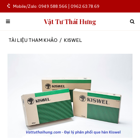
Mobile/Zalo: 0949.588.566 | 0962.63.78.69
Vật Tư Thái Hưng
TÀI LIỆU THAM KHẢO
/
KISWEL