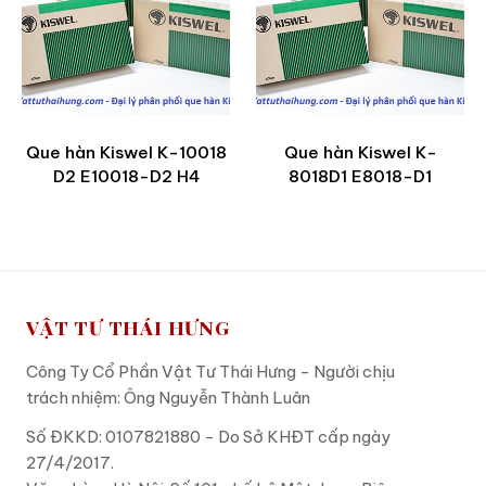
Que hàn Kiswel K-10018
Que hàn Kiswel K-
D2 E10018-D2 H4
8018D1 E8018-D1
VẬT TƯ THÁI HƯNG
Công Ty Cổ Phần Vật Tư Thái Hưng - Người chịu
trách nhiệm: Ông Nguyễn Thành Luân
Số ĐKKD: 0107821880 - Do Sở KHĐT cấp ngày
27/4/2017.