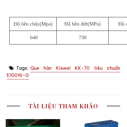
Độ bền chẩy(Mpa)
Độ bền đứt(MPa)
Độ 
640
730
Tags:
Que hàn Kiswel KK-70 tiêu chuẩn
E10016-G
TÀI LIỆU THAM KHẢO