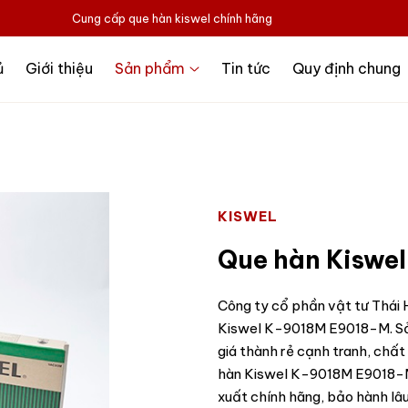
Cung cấp que hàn kiswel chính hãng
ủ
Giới thiệu
Sản phẩm
Tin tức
Quy định chung
KISWEL
Que hàn Kiswe
Công ty cổ phần vật tư Thái H
Kiswel K-9018M E9018-M. S
giá thành rẻ cạnh tranh, chất
hàn Kiswel K-9018M E9018-
xuất chính hãng, bảo hành l