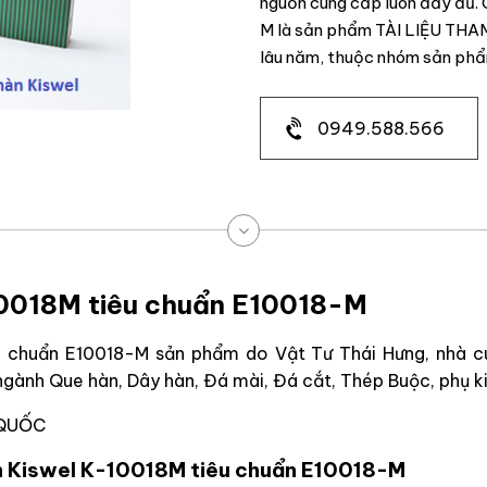
nguồn cung cấp luôn đầy đủ.
M là sản phẩm TÀI LIỆU THA
lâu năm, thuộc nhóm sản ph
0949.588.566
10018M tiêu chuẩn E10018-M
u chuẩn E10018-M sản phẩm do Vật Tư Thái Hưng, nhà c
 ngành Que hàn, Dây hàn, Đá mài, Đá cắt, Thép Buộc, phụ 
 QUỐC
àn Kiswel K-10018M tiêu chuẩn E10018-M