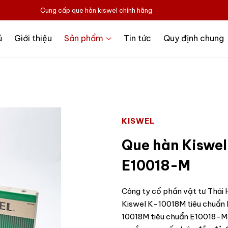
Cung cấp que hàn kiswel chính hãng
ủ
Giới thiệu
Sản phẩm
Tin tức
Quy định chung
KISWEL
Que hàn Kiswel
E10018-M
Công ty cổ phần vật tư Thái H
Kiswel K-10018M tiêu chuẩn
10018M tiêu chuẩn E10018-M c