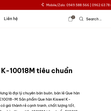
Mobile/Zalo: 0949.588.566 | 0962.63.78
0
Liên hệ
Search ...
 K-10018M tiêu chuẩn
ưng là đại lý chuyên bán buôn, bán lẻ Que hàn
 E10018-M. Sản phẩm Que hàn Kiswel K-
ó giá thành rẻ cạnh tranh, chất lượng tốt,