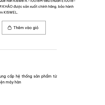
 Que hàn Kiswel K-10018M tiêu chuẩn E10018-
M KHẢO được sản xuất chính hãng, bảo hành
ẩm KISWEL.
Thêm vào giỏ
ung cấp hệ thống sản phẩm từ
kiện máy hàn