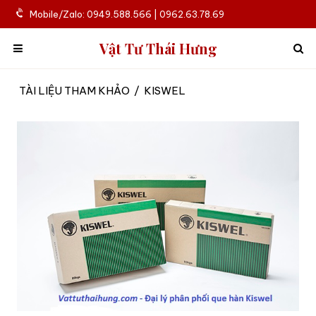
Mobile/Zalo: 0949.588.566 | 0962.63.78.69
Vật Tư Thái Hưng
TÀI LIỆU THAM KHẢO
/
KISWEL