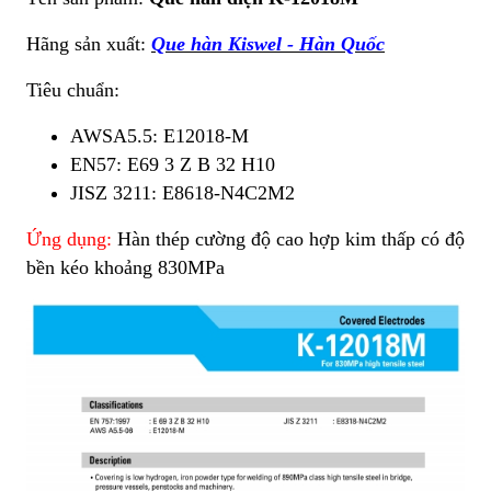
Hãng sản xuất:
Que hàn Kiswel - Hàn Quốc
Tiêu chuẩn:
AWSA5.5: E12018-M
EN57: E69 3 Z B 32 H10
JISZ 3211: E8618-N4C2M2
Ứng dụng:
Hàn thép cường độ cao hợp kim thấp có độ
bền kéo khoảng 830MPa