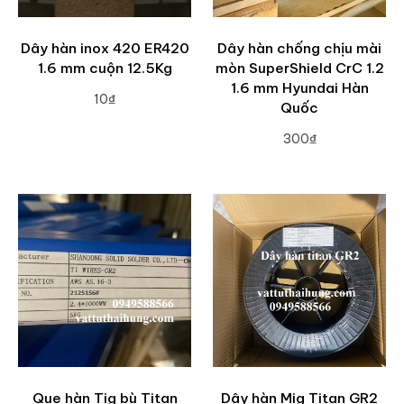
Dây hàn inox 420 ER420
Dây hàn chống chịu mài
1.6 mm cuộn 12.5Kg
mòn SuperShield CrC 1.2
1.6 mm Hyundai Hàn
10₫
Quốc
ADD TO CART
300₫
ADD TO CART
Que hàn Tig bù Titan
Dây hàn Mig Titan GR2