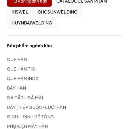
Tư vấn ngành hàn
CATALOGUE SẢN PHẨM
KISWEL
CHOSUNWELDING
HUYNDAIWELDING
Sản phẩm ngành hàn
QUE HÀN
QUE HÀN TIG
QUE HÀN INOX
DÂY HÀN
ĐÁ CẮT- ĐÁ MÀI
DÂY THÉP BUỘC-LƯỚI HÀN
ĐINH - ĐINH BÊ TÔNG
PHỤ KIỆN MÁY HÀN