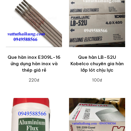
Que hàn inox E309L-16
Que hàn LB-52U
ứng dụng hàn inox và
Kobelco chuyên gia hàn
thép giá rẻ
lớp lót chịu lực
220₫
100₫
ADD TO CART
ADD TO CART