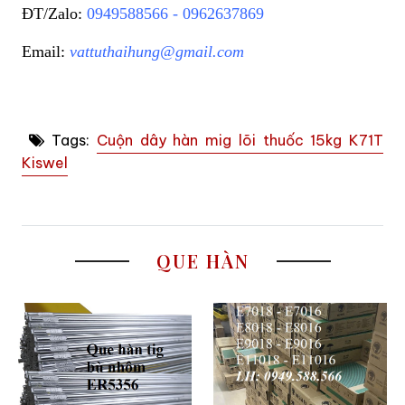
ĐT/Zalo:
0949588566 - 0962637869
Email:
vattuthaihung@gmail.com
Tags:
Cuộn dây hàn mig lõi thuốc 15kg K71T
Kiswel
QUE HÀN