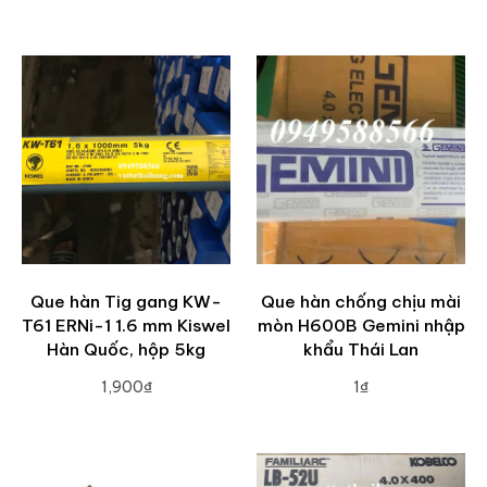
ADD TO CART
Que hàn Tig gang KW-
Que hàn chống chịu mài
T61 ERNi-1 1.6 mm Kiswel
mòn H600B Gemini nhập
Hàn Quốc, hộp 5kg
khẩu Thái Lan
1,900₫
1₫
ADD TO CART
ADD TO CART