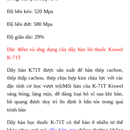
Độ bền kéo: 520 Mpa
Độ bền đứt: 580 Mpa
Độ giãn dài: 29%
Đặc điểm và ứng dụng của dây hàn lõi thuốc Kiswel
K-71T
Dây hàn K71T được sản xuất để hàn thép cacbon,
thép thấp cacbon, thép chịu hợp kim chịu lực với các
đặc tính cơ học vượt trội
Mối hàn của K-71T Kiswel
sáng bóng, láng mịn, dễ dàng loại bỏ xỉ sau khi hàn,
hồ quang được duy trì ổn định ít bắn tóe trong quá
trình hàn
Dây hàn bọc thuốc K-71T có thể hàn ở nhiều tư thế
khác nhau nơi mà
dây hàn mig
thông thường không