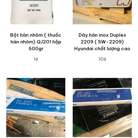
Bột hàn nhôm ( thuốc
Dây hàn inox Duplex
hàn nhôm) QJ201 hộp
2209 ( SW-2209)
500gr
Hyundai chất lượng cao
1₫
10₫
ADD TO CART
ADD TO CART