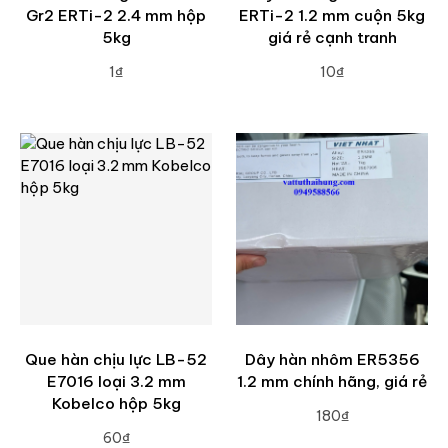
Gr2 ERTi-2 2.4 mm hộp
ERTi-2 1.2 mm cuộn 5kg
5kg
giá rẻ cạnh tranh
1₫
10₫
ADD TO CART
ADD TO CART
Que hàn chịu lực LB-52
Dây hàn nhôm ER5356
E7016 loại 3.2 mm
1.2 mm chính hãng, giá rẻ
Kobelco hộp 5kg
180₫
60₫
ADD TO CART