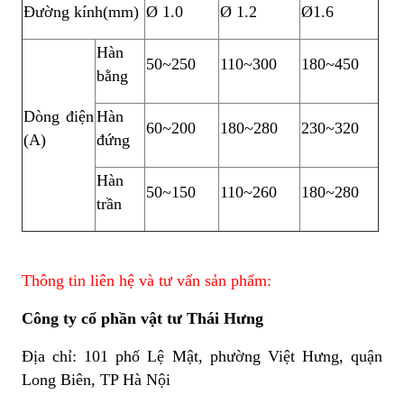
Đường kính(mm)
Ø 1.0
Ø 1.2
Ø1.6
Hàn
50~250
110~300
180~450
bằng
Dòng điện
Hàn
60~200
180~280
230~320
(A)
đứng
Hàn
50~150
110~260
180~280
trần
Thông tin liên hệ và tư vấn sản phẩm:
Công ty cổ phần vật tư Thái Hưng
Địa chỉ: 101 phố Lệ Mật, phường Việt Hưng, quận
Long Biên, TP Hà Nội