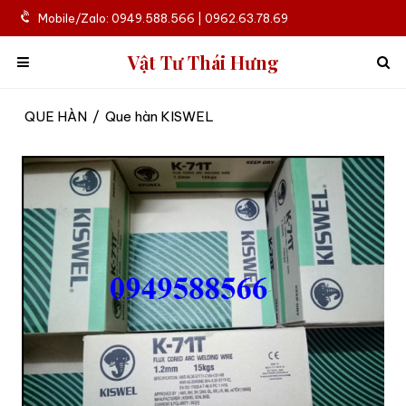
Mobile/Zalo: 0949.588.566 | 0962.63.78.69
Vật Tư Thái Hưng
QUE HÀN
/
Que hàn KISWEL