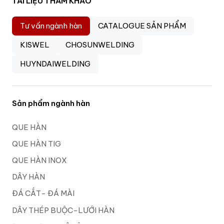
TÀI LIỆU THAM KHẢO
Tư vấn ngành hàn
CATALOGUE SẢN PHẨM
KISWEL
CHOSUNWELDING
HUYNDAIWELDING
Sản phẩm ngành hàn
QUE HÀN
QUE HÀN TIG
QUE HÀN INOX
DÂY HÀN
ĐÁ CẮT- ĐÁ MÀI
DÂY THÉP BUỘC-LƯỚI HÀN