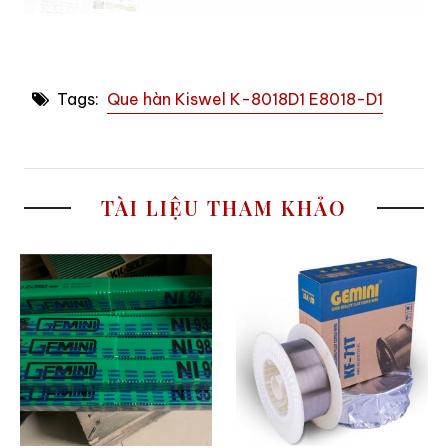
Tags:
Que hàn Kiswel K-8018D1 E8018-D1
TÀI LIỆU THAM KHẢO