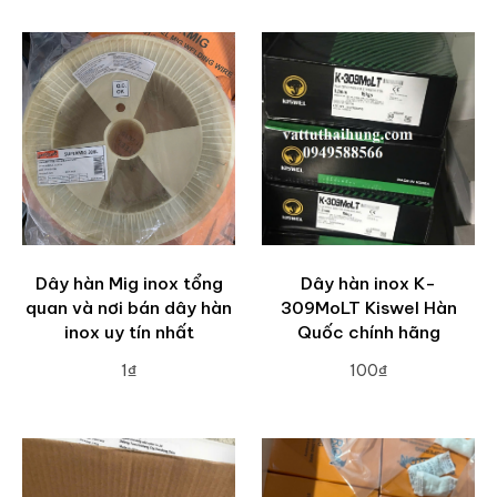
Dây hàn Mig inox tổng
Dây hàn inox K-
quan và nơi bán dây hàn
309MoLT Kiswel Hàn
inox uy tín nhất
Quốc chính hãng
1₫
100₫
ADD TO CART
ADD TO CART