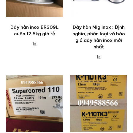
Dây hàn inox ER309L
Dây hàn Mig inox : Định
cuộn 12.5kg giá rẻ
nghĩa, phân loại và báo
giá dây hàn inox mới
1₫
nhất
ADD TO CART
1₫
ADD TO CART