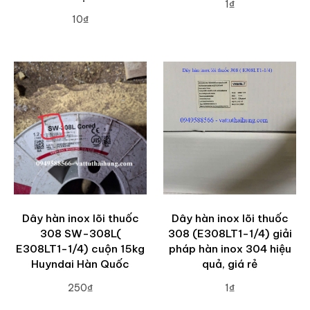
1₫
10₫
ADD TO CART
ADD TO CART
Dây hàn inox lõi thuốc
Dây hàn inox lõi thuốc
308 SW-308L(
308 (E308LT1-1/4) giải
E308LT1-1/4) cuộn 15kg
pháp hàn inox 304 hiệu
Huyndai Hàn Quốc
quả, giá rẻ
250₫
1₫
ADD TO CART
ADD TO CART