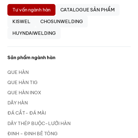
Tư vấn ngành hàn
CATALOGUE SẢN PHẨM
KISWEL
CHOSUNWELDING
HUYNDAIWELDING
Sản phẩm ngành hàn
QUE HÀN
QUE HÀN TIG
QUE HÀN INOX
DÂY HÀN
ĐÁ CẮT- ĐÁ MÀI
DÂY THÉP BUỘC-LƯỚI HÀN
ĐINH - ĐINH BÊ TÔNG