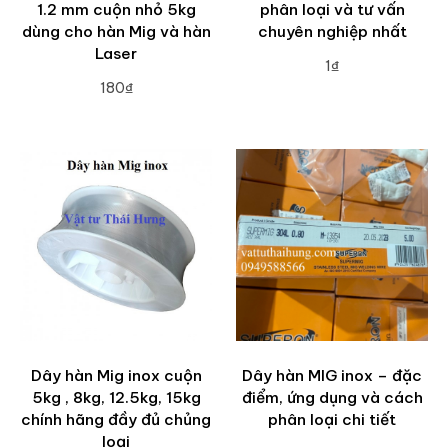
1.2 mm cuộn nhỏ 5kg
phân loại và tư vấn
dùng cho hàn Mig và hàn
chuyên nghiệp nhất
Laser
1₫
180₫
ADD TO CART
ADD TO CART
Dây hàn Mig inox cuộn
Dây hàn MIG inox – đặc
5kg , 8kg, 12.5kg, 15kg
điểm, ứng dụng và cách
chính hãng đầy đủ chủng
phân loại chi tiết
loại