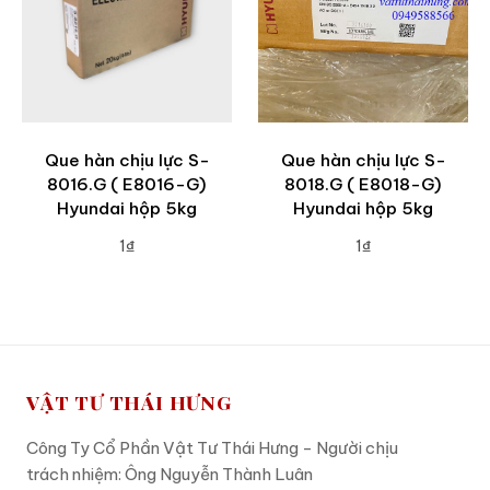
Que hàn chịu lực S-
Que hàn chịu lực S-
8016.G ( E8016-G)
8018.G ( E8018-G)
Hyundai hộp 5kg
Hyundai hộp 5kg
1₫
1₫
ADD TO CART
ADD TO CART
VẬT TƯ THÁI HƯNG
Công Ty Cổ Phần Vật Tư Thái Hưng - Người chịu
trách nhiệm: Ông Nguyễn Thành Luân