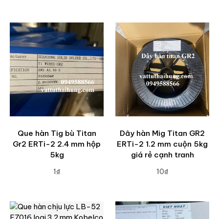
ADD TO CART
Que hàn Tig bù Titan
Dây hàn Mig Titan GR2
Gr2 ERTi-2 2.4 mm hộp
ERTi-2 1.2 mm cuộn 5kg
5kg
giá rẻ cạnh tranh
1₫
10₫
ADD TO CART
ADD TO CART