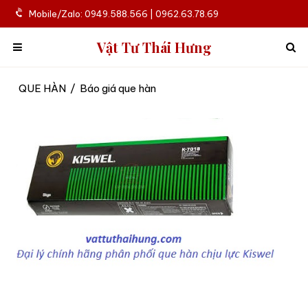
Mobile/Zalo: 0949.588.566 | 0962.63.78.69
Vật Tư Thái Hưng
QUE HÀN
/
Báo giá que hàn