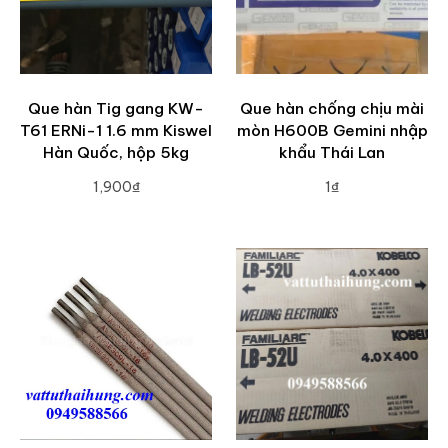
Que hàn Tig gang KW-
Que hàn chống chịu mài
T61 ERNi-1 1.6 mm Kiswel
mòn H600B Gemini nhập
Hàn Quốc, hộp 5kg
khẩu Thái Lan
1,900₫
1₫
ADD TO CART
ADD TO CART