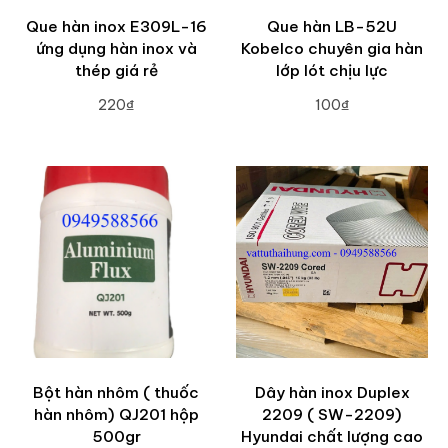
Que hàn inox E309L-16
Que hàn LB-52U
ứng dụng hàn inox và
Kobelco chuyên gia hàn
thép giá rẻ
lớp lót chịu lực
220₫
100₫
ADD TO CART
ADD TO CART
Bột hàn nhôm ( thuốc
Dây hàn inox Duplex
hàn nhôm) QJ201 hộp
2209 ( SW-2209)
500gr
Hyundai chất lượng cao