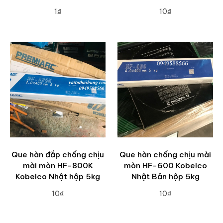
1₫
10₫
ADD TO CART
ADD TO CART
Que hàn đắp chống chịu
Que hàn chống chịu mài
mài mòn HF-800K
mòn HF-600 Kobelco
Kobelco Nhật hộp 5kg
Nhật Bản hộp 5kg
10₫
10₫
ADD TO CART
ADD TO CART