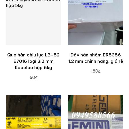
Que hàn chịu lực LB-52
Dây hàn nhôm ER5356
E7016 loại 3.2 mm
1.2 mm chính hãng, giá rẻ
Kobelco hộp 5kg
180₫
60₫
ADD TO CART
ADD TO CART