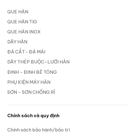
QUE HÀN
QUE HÀN TIG
QUE HÀN INOX
DÂY HÀN
ĐÁ CẮT- ĐÁ MÀI
DÂY THÉP BUỘC-LƯỚI HÀN
ĐINH - ĐINH BÊ TÔNG
PHỤ KIỆN MÁY HÀN
SƠN - SƠN CHỐNG RỈ
Chính sách và quy định
Chính sách bảo hành/bảo trì