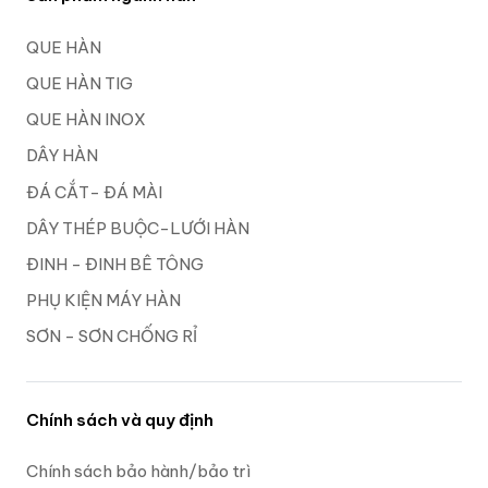
QUE HÀN
QUE HÀN TIG
QUE HÀN INOX
DÂY HÀN
ĐÁ CẮT- ĐÁ MÀI
DÂY THÉP BUỘC-LƯỚI HÀN
ĐINH - ĐINH BÊ TÔNG
PHỤ KIỆN MÁY HÀN
SƠN - SƠN CHỐNG RỈ
Chính sách và quy định
Chính sách bảo hành/bảo trì