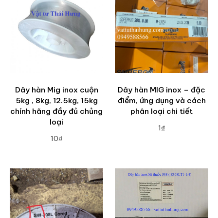
Dây hàn Mig inox cuộn
Dây hàn MIG inox – đặc
5kg , 8kg, 12.5kg, 15kg
điểm, ứng dụng và cách
chính hãng đầy đủ chủng
phân loại chi tiết
loại
1₫
10₫
ADD TO CART
ADD TO CART