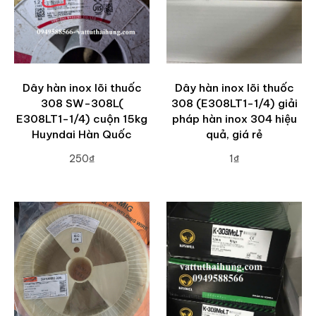
Dây hàn inox lõi thuốc
Dây hàn inox lõi thuốc
308 SW-308L(
308 (E308LT1-1/4) giải
E308LT1-1/4) cuộn 15kg
pháp hàn inox 304 hiệu
Huyndai Hàn Quốc
quả, giá rẻ
250₫
1₫
ADD TO CART
ADD TO CART