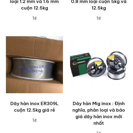
loại 1.2 mm và 1.6 mm
0.8 mm loại cuộn 5kg và
cuộn 12.5kg
12.5kg
1₫
1₫
ADD TO CART
ADD TO CART
Dây hàn inox ER309L
Dây hàn Mig inox : Định
cuộn 12.5kg giá rẻ
nghĩa, phân loại và báo
giá dây hàn inox mới
1₫
nhất
ADD TO CART