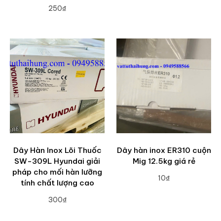
250₫
ADD TO CART
Dây Hàn Inox Lõi Thuốc
Dây hàn inox ER310 cuộn
SW-309L Hyundai giải
Mig 12.5kg giá rẻ
pháp cho mối hàn lưỡng
10₫
tính chất lượng cao
ADD TO CART
300₫
ADD TO CART