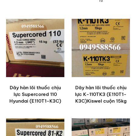
1₫
ADD TO CART
Dây hàn lõi thuốc chịu
Dây hàn lõi thuốc chịu
lực Supercored 110
lực K-110TK3 (E110T1-
Hyundai (E110T1-K3C)
K3C)Kiswel cuộn 15kg